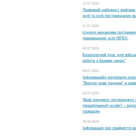
12.07.2024
Правовий дайджест реформ 
осіб та осіб постраждалих ві
11.07.2024
Існуючі механізми підтримки
переміщених осіб (ВПО):
09.07.2024
Безоплатний курс для військ
роботи з базами даних"
09.07.2024
Інформаційні матеріали розр
"Вектор прав людини" в рам
03.07.2024
Який документ підтверджує 
(перебування) особи? – відп
громадян
20.06.2024
Інформація про прийняття р