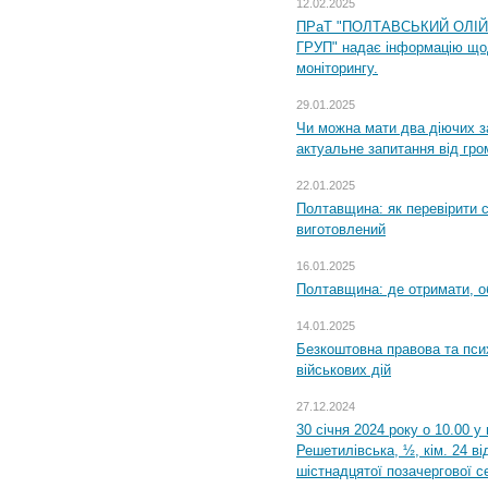
12.02.2025
ПРаТ "ПОЛТАВСЬКИЙ ОЛІ
ГРУП" надає інформацію що
моніторингу.
29.01.2025
Чи можна мати два діючих з
актуальне запитання від гр
22.01.2025
Полтавщина: як перевірити 
виготовлений
16.01.2025
Полтавщина: де отримати, о
14.01.2025
Безкоштовна правова та пси
військових дій
27.12.2024
30 січня 2024 року о 10.00 у
Решетилівська, ½, кім. 24 в
шістнадцятої позачергової се