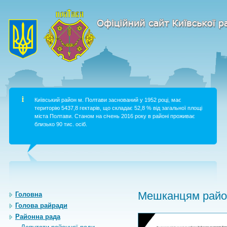
Київський район м. Полтави заснований у 1952 році, має
територію 5437,8 гектарів, що складає 52,8 % від загальної площі
міста Полтави. Станом на січень 2016 року в районі проживає
близько 90 тис. осіб.
Мешканцям район
Головна
Голова райради
Районна рада