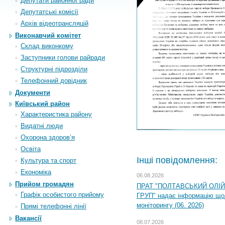
Депутати районної ради
Депутатські комісії
Архiв вiдеотрансляцiй
Виконавчий комітет
Склад виконкому
Заступники голови райради
Структурні підрозділи
Телефонний довідник
Документи
Київський район
Характеристика району
Видатні люди
Охорона здоров’я
Освіта
Інші повідомлення:
Культура та спорт
Економіка
06.08.2026
Прийом громадян
ПРАТ "ПОЛТАВСЬКИЙ ОЛІ
Графік особистого прийому
ГРУП" надає інформацію що
моніторингу (06. 2026)
Прямі телефонні лінії
Вакансії
08.07.2026