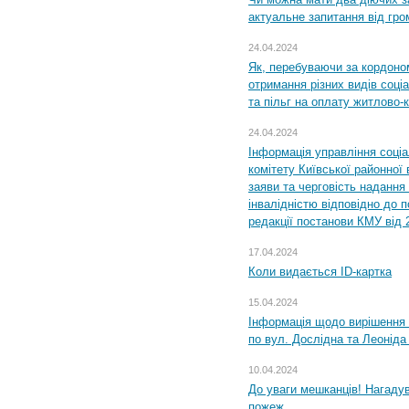
актуальне запитання від гр
24.04.2024
Як, перебуваючи за кордоном
отримання різних видів соці
та пільг на оплату житлово
24.04.2024
Інформація управління соці
комітету Київської районної 
заяви та черговість надання 
інвалідністю відповідно до 
редакції постанови КМУ від 
17.04.2024
Коли видається ID-картка
15.04.2024
Інформація щодо вирішення 
по вул. Дослідна та Леоніда
10.04.2024
До уваги мешканців! Нагаду
пожеж.