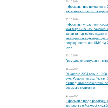
30.10.2024
Інформація про припинення 
населення шляхом ліквідації
23.10.2024
Інформація управління соці
комітету Київської районної 
заяви та черговість надання 
інвалідністю відповідно до 
редакції постанови КМУ від 
року
23.10.2024
Громадське опитування: міг
18.10.2024
29 жовтня 2024 року о 10.00
вул. Решетилівська, ½, кім.
п’ятнадцятої позачергової се
восьмого скликання
17.10.2024
Інформація щодо реалізації 
звільнені з військової служби