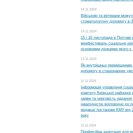
14.11.2024
Військові та ветерани можу
стоматологічну допомогу в 
14.11.2024
15 і 16 листопада в Полтав
мініфестиваль соціально орі
основними дієвцями якого є в
13.11.2024
Як внутрішньо переміщеним 
допомогу в стаціонарних ум
11.11.2024
Інформація управління соці
комітету Київської районної 
заяви та черговість надання 
інвалідністю відповідно до 
редакції постанови КМУ від 
року
11.11.2024
Професійна адаптація для ве