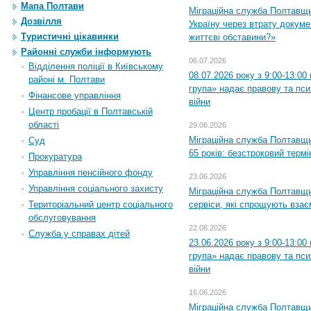
Мапа Полтави
Міграційна служба Полтавщ
Дозвілля
Україну через втрату докумен
Туристичні цікавинки
життєві обставини?»
Районні служби інформують
06.07.2026
Відділення поліції в Київському
08.07.2026 року з 9:00-13:0
районі м. Полтави
група» надає правову та пс
Фінансове управління
війни
Центр пробації в Полтавській
області
29.06.2026
Міграційна служба Полтавщи
Суд
65 років: безстроковий термін
Прокуратура
Управління пенсійного фонду
23.06.2026
Управління соціального захисту
Міграційна служба Полтавщи
Територіальний центр соціального
сервіси, які спрощують вза
обслуговування
22.06.2026
Служба у справах дітей
23.06.2026 року з 9:00-13:0
група» надає правову та пс
війни
16.06.2026
Міграційна служба Полтавщ