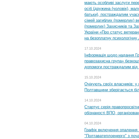
мають особливі заслуги пер
осіб (дружина (чоловік), мало
батьки), постраждалим учас
сімей загиблих (померлих) ве
(померлих) Захисників та За
України «Про статус ветерані
на безоплатну психологічну 
17.10.2024
Інформація щодо надання Гр
правозахисна група» безкошт
допомоги постраждалим від з
15.10.2024
Очікують своїх власників: у
Полтавщини зберігається бі
14.10.2024
Стартує серія правопросвіт
обізнаності ВПО, організов
04.10.2024
Графік включення опалення
"Полтаватеплоенерго" з поч