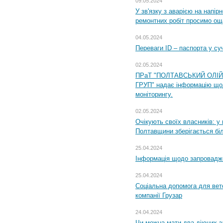
09.05.2024
У зв'язку з аварією на напір
ремонтних робіт просимо ощ
04.05.2024
Переваги ID – паспорта у су
02.05.2024
ПРаТ "ПОЛТАВСЬКИЙ ОЛІ
ГРУП" надає інформацію що
моніторингу.
02.05.2024
Очікують своїх власників: у
Полтавщини зберігається бі
25.04.2024
Інформація щодо запровадже
25.04.2024
Соціальна допомога для вете
компанії Грузар
24.04.2024
Чи можна мати два діючих з