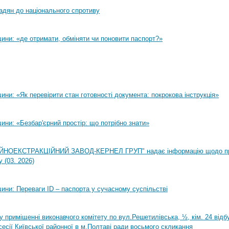
адян до національного спротиву
ини: «де отримати, обміняти чи поновити паспорт?»
ни: «Як перевірити стан готовності документа: покрокова інструкція»
ни: «Безбар'єрний простір: що потрібно знати»
НОЕКСТРАКЦІЙНИЙ ЗАВОД-КЕРНЕЛ ГРУП" надає інформацію щодо п
 (03. 2026)
ини: Переваги ID – паспорта у сучасному суспільстві
0 у приміщенні виконавчого комітету по вул.Решетилівська, ½, кім. 24 від
сесії Київської районної в м.Полтаві ради восьмого скликання