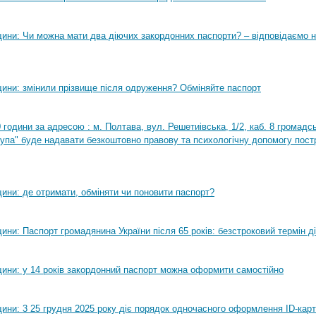
ини: Чи можна мати два діючих закордонних паспорти? – відповідаємо н
ини: змінили прізвище після одруження? Обміняйте паспорт
0 години за адресою : м. Полтава, вул. Решетиівська, 1/2, каб. 8 громадсь
рупа" буде надавати безкоштовно правову та психологічну допомогу пост
ини: де отримати, обміняти чи поновити паспорт?
ни: Паспорт громадянина України після 65 років: безстроковий термін ді
ини: у 14 років закордонний паспорт можна оформити самостійно
ини: 3 25 грудня 2025 року діє порядок одночасного оформлення ID-карт