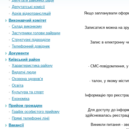
Депутати районної ради
Депутатські комісії
Якщо запланували оформит
Архiв вiдеотрансляцiй
Виконавчий комітет
Склад виконкому
Записатися можна на зру
Заступники голови райради
Структурні підрозділи
Запис в електронну ч
Телефонний довідник
Документи
Київський район
Характеристика району
· СМС-повідомлення, у 
Видатні люди
Охорона здоров’я
· талон, у якому місти
Освіта
Культура та спорт
Інформацію про реєстраці
Економіка
Прийом громадян
Для доступу до інформ
Графік особистого прийому
здійснювалась реєстрації
Прямі телефонні лінії
Виникли питання - зве
Вакансії