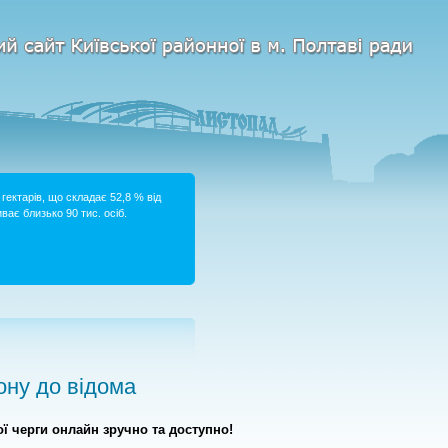
гектарів, що складає 52,8 % від
ває близько 90 тис. осіб.
ну до відома
ї черги онлайн зручно та доступно!