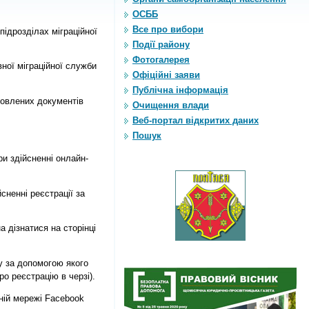
ОСББ
Все про вибори
ідрозділах міграційної
Події району
Фотогалерея
ної міграційної служби
Офіційні заяви
Публічна інформація
товлених документів
Очищення влади
Веб-портал відкритих даних
Пошук
и здійсненні онлайн-
сненні реєстрації за
 дізнатися на сторінці
у за допомогою якого
о реєстрацію в черзі).
ьній мережі Facebook