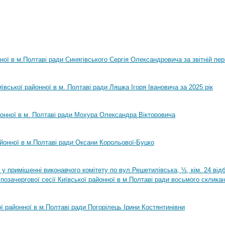
нної в м.Полтаві ради Синягівського Сергія Олександровича за звітній пер
ївської районної в м. Полтаві ради Ляшка Ігоря Івановича за 2025 рік
йонної в м. Полтаві ради Мохура Олександра Вікторовича
айонної в м.Полтаві ради Оксани Корольової-Буцко
0 у приміщенні виконавчого комітету по вул.Решетилівська, ½, кім. 24 ві
позачергової сесії Київської районної в м.Полтаві ради восьмого склика
ої районної в м.Полтаві ради Погорілець Ірини Костянтинівни