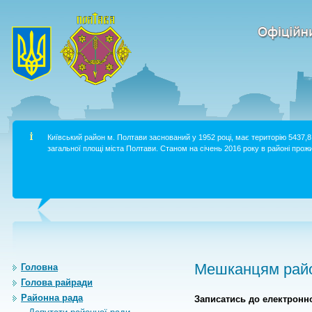
Київський район м. Полтави заснований у 1952 році, має територію 5437,8 
загальної площі міста Полтави. Станом на січень 2016 року в районі прожи
Мешканцям райо
Головна
Голова райради
Районна рада
Записатись до електронно