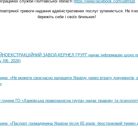
іграційної служби Полтавської області
https://www.facebook.com/udmspl
.
повітряної тривоги надання адміністративних послуг зупиняється. Не ігно
бережіть себе і своїх близьких!
НОЕКСТРАКЦІЙНИЙ ЗАВОД-КЕРНЕЛ ГРУП" надає інформацію щодо п
 (06. 2026)
ни: «Не можете своєчасно залишити Україну через втрату документів, ві
»
00 години ГО «Харківська правозахисна група» надає правову та психолог
ни: «Паспорт громадянина України після 65 років: безстроковий термін д