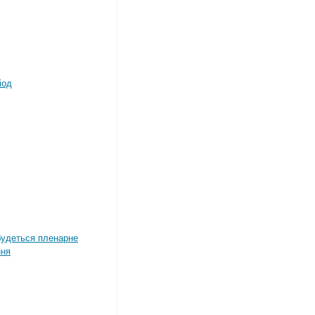
іод
дбудеться пленарне
ння