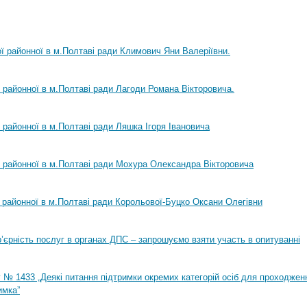
ої районної в м.Полтаві ради Климович Яни Валеріївни.
ї районної в м.Полтаві ради Лагоди Романа Вікторовича.
ї районної в м.Полтаві ради Ляшка Ігоря Івановича
ї районної в м.Полтаві ради Мохура Олександра Вікторовича
ї районної в м.Полтаві ради Корольової-Буцко Оксани Олегівни
ар’єрність послуг в органах ДПС – запрошуємо взяти участь в опитуванні
 № 1433 „Деякі питання підтримки окремих категорій осіб для проходжен
имка”