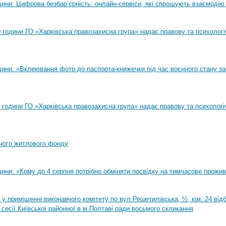
ини: Цифрова безбар’єрність: онлайн-сервіси, які спрощують взаємодію
00 години ГО «Харківська правозахисна група» надає правову та психолог
ини: «Вклеювання фото до паспорта-книжечки під час воєнного стану за
00 години ГО «Харківська правозахисна група» надає правову та психологі
чого житлового фонду
ини: «Кому до 4 серпня потрібно обміняти посвідку на тимчасове прожи
0 у приміщенні виконавчого комітету по вул.Решетилівська, ½, кім. 24 ві
 сесії Київської районної в м.Полтаві ради восьмого скликання