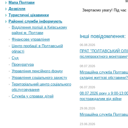
М
Мапа Полтави
Дозвілля
Звертаємо увагу! Під час 
Туристичні цікавинки
Районні служби інформують
Відділення поліції в Київському
районі м. Полтави
Інші повідомлення:
Фінансове управління
06.08.2026
Центр пробації в Полтавській
ПРАТ "ПОЛТАВСЬКИЙ ОЛІЙ
області
післяпроєктного моніторингу
Суд
Прокуратура
08.07.2026
Управління пенсійного фонду
Міграційна служба Полтавщи
складні життєві обставини?
Управління соціального захисту
Територіальний центр соціального
06.07.2026
обслуговування
08.07.2026 року з 9:00-13:
Служба у справах дітей
постраждалим від війни
29.06.2026
Міграційна служба Полтавщи
23.06.2026