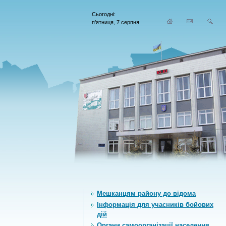
Сьогодні:
п’ятниця, 7 серпня
Мешканцям району до відома
Інформація для учасників бойових
дій
Органи самоорганiзацiї населення