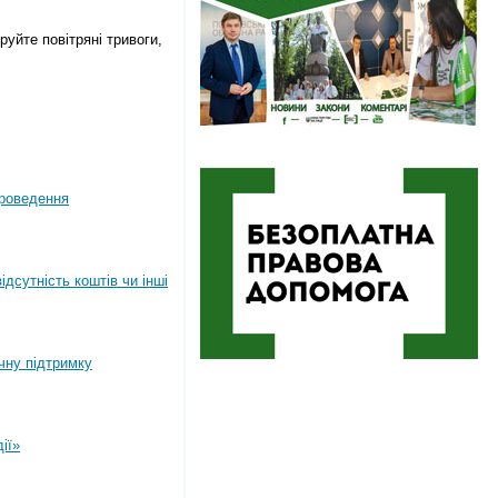
руйте повітряні тривоги,
роведення
дсутність коштів чи інші
ічну підтримку
ії»