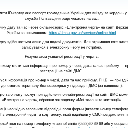
и ID-картку або паспорт громадянина України для виїзду за кордон - у п
служби Полтавщини радо чекають на вас.
чну дату та час через онлайн-сервіс «Електронна черга» на сайті Держав
України за посиланням:
https://dmsu.gov.ua/services/online.html
.
ергу здійснюється лише для подачі документів. Для отримання вже виго
записуватися в електронну чергу не потрібно.
Результатом успішної реєстрації у черзі є:
якому міститься інформація про номер у черзі, дата та час прийому — пр
реєстрації на сайті ДМС.
ться інформація про номер у черзі, дата та час прийому, П.І.Б. — при здій
допомогою терміналу безпосередньо у підрозділі ДМС (за наявності).
ю та оплату послуг при здійсненні онлайн-реєстрації на сайті ДМС можна
«Електронна черга», обравши закладинку «Мої талони та квитанції».
ації необхідно заповнити відповідні поля форми (вказати номер телефон
 в електронній черзі та код талону, який надійшов у СМС-повідомленні пр
ртайтеся на номер телефону «гарячої лінії» (0532)60-89-69 або у соціал