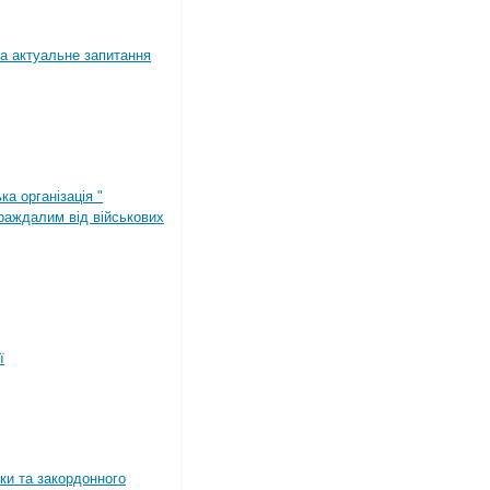
а актуальне запитання
ка організація "
раждалим від військових
ї
ки та закордонного