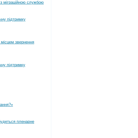
 з міграційною службою
ічну підтримку
 місцем звернення
чну підтримку
вання?»
дбудеться пленарне