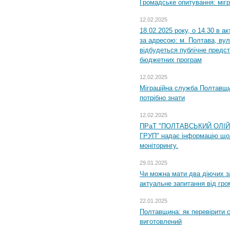
Громадське опитування: міг
12.02.2025
18.02.2025 року, о 14.30 в а
за адресою: м. Полтава, вул
відбудеться публічне предс
бюджетних програм
12.02.2025
Міграційна служба Полтавщи
потрібно знати
12.02.2025
ПРаТ "ПОЛТАВСЬКИЙ ОЛІ
ГРУП" надає інформацію що
моніторингу.
29.01.2025
Чи можна мати два діючих з
актуальне запитання від гр
22.01.2025
Полтавщина: як перевірити 
виготовлений