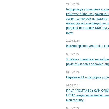
21.05.2024
Інформація управління соці
комітету Київської районної 
заяви та черговість надання 
інвалідністю відповідно до 
редакції постанови КМУ від 
року.
20.05.2024
Безбар’єрність для всіх і ко
09.05.2024
У зв'язку з аварією на напір
ремонтних робіт просимо ощ
04.05.2024
Переваги ID – паспорта у су
02.05.2024
ПРаТ "ПОЛТАВСЬКИЙ ОЛІ
ГРУП" надає інформацію що
моніторингу.
02.05.2024