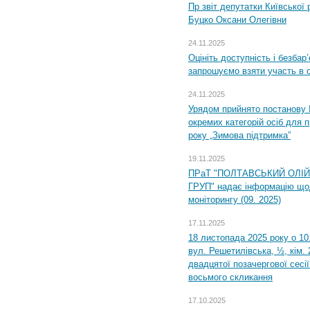
Пр звіт депутатки Київської
Буцко Оксани Олегівни
24.11.2025
Оцініть доступність і безбар
запрошуємо взяти участь в 
24.11.2025
Урядом прийнято постанову 
окремих категорій осіб для 
року „Зимова підтримка”
19.11.2025
ПРаТ "ПОЛТАВСЬКИЙ ОЛІ
ГРУП" надає інформацію що
моніторингу (09. 2025)
17.11.2025
18 листопада 2025 року о 10
вул. Решетилівська, ½, кім.
двадцятої позачергової сесії
восьмого скликання
17.10.2025