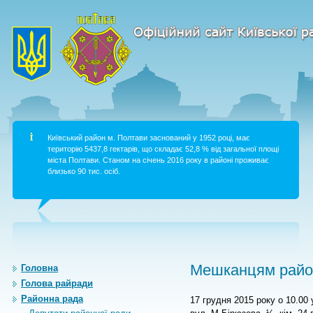
Київський район м. Полтави заснований у 1952 році, має
територію 5437,8 гектарів, що складає 52,8 % від загальної площі
міста Полтави. Станом на січень 2016 року в районі проживає
близько 90 тис. осіб.
Мешканцям район
Головна
Голова райради
Районна рада
17 грудня 2015 року о 10.00 