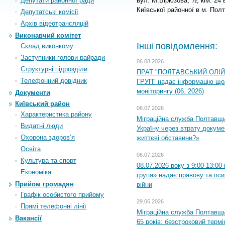
Депутати районної ради
вул. М.Бірюзова, ½, кім. 24
Київської районної в м. Пол
Депутатські комісії
Архiв вiдеотрансляцiй
Виконавчий комітет
Інші повідомлення:
Склад виконкому
Заступники голови райради
06.08.2026
Структурні підрозділи
ПРАТ "ПОЛТАВСЬКИЙ ОЛІ
Телефонний довідник
ГРУП" надає інформацію що
моніторингу (06. 2026)
Документи
Київський район
08.07.2026
Характеристика району
Міграційна служба Полтавщ
Видатні люди
Україну через втрату докумен
Охорона здоров’я
життєві обставини?»
Освіта
06.07.2026
Культура та спорт
08.07.2026 року з 9:00-13:0
Економіка
група» надає правову та пс
Прийом громадян
війни
Графік особистого прийому
29.06.2026
Прямі телефонні лінії
Міграційна служба Полтавщи
Вакансії
65 років: безстроковий термін