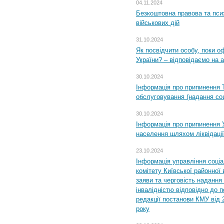
04.11.2024
Безкоштовна правова та пси
військових дій
31.10.2024
Як посвідчити особу, поки 
України? – відповідаємо на 
30.10.2024
Інформація про припинення 
обслуговування (надання соц
30.10.2024
Інформація про припинення 
населення шляхом ліквідації
23.10.2024
Інформація управління соці
комітету Київської районної 
заяви та черговість надання 
інвалідністю відповідно до 
редакції постанови КМУ від 
року