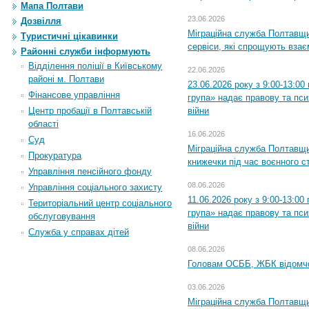
Мапа Полтави
23.06.2026
Дозвілля
Міграційна служба Полтавщи
Туристичні цікавинки
сервіси, які спрощують вза
Районні служби інформують
Відділення поліції в Київському
22.06.2026
районі м. Полтави
23.06.2026 року з 9:00-13:0
Фінансове управління
група» надає правову та пс
війни
Центр пробації в Полтавській
області
16.06.2026
Суд
Міграційна служба Полтавщ
Прокуратура
книжечки під час воєнного с
Управління пенсійного фонду
08.06.2026
Управління соціального захисту
11.06.2026 року з 9:00-13:0
Територіальний центр соціального
група» надає правову та пс
обслуговування
війни
Служба у справах дітей
08.06.2026
Головам ОСББ, ЖБК відомч
03.06.2026
Міграційна служба Полтавщи