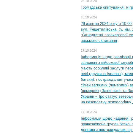
23.10.2024
Громадське опитування: міг
18.10.2024
29 жовтня 2024 року о 10.00
вул. Решетилівська, ½, кім.
п’ятнадцятої позачергової се
восьмого скликання
17.10.2024
Інформація щодо реалізації 
звільнені з військової служби
мають особливі заслуги пер
осіб (дружина (чоловік), мало
батьки), постраждалим учас
сімей загиблих (померлих) ве
(померлих) Захисників та За
України «Про статус ветерані
на безоплатну психологічну 
17.10.2024
Інформація щодо надання Гр
правозахисна група» безкошт
допомоги постраждалим від з