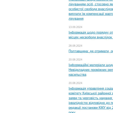
лікуванням осіб, стосовно 
особистої свободи внаслідок 
виплати їм компенсації варт
лікування
13.09.2024
Інформація щодо порядку от
місцях несвободи внаслідок з
28.08.2024
Полтавщина: де отримати, о
20.08.2024
Інформаційні матеріали щод
Невідкладних проміжних реп
насильства
20.08.2024
Інформація управління соці
комітету Київської районної 
заяви та черговість надання 
інвалідністю відповідно до 
редакції постанови КМУ від 
року