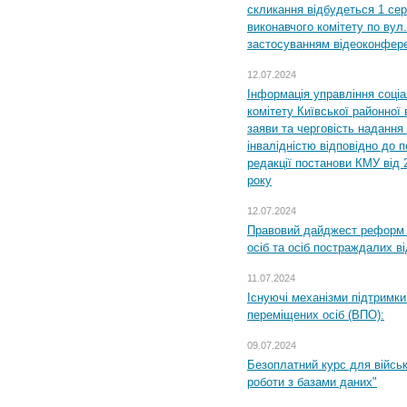
скликання відбудеться 1 сер
виконавчого комітету по вул.
застосуванням відеоконфер
12.07.2024
Інформація управління соці
комітету Київської районної 
заяви та черговість надання 
інвалідністю відповідно до 
редакції постанови КМУ від 
року
12.07.2024
Правовий дайджест реформ 
осіб та осіб постраждалих ві
11.07.2024
Існуючі механізми підтримки
переміщених осіб (ВПО):
09.07.2024
Безоплатний курс для військ
роботи з базами даних"