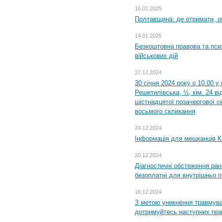
16.01.2025
Полтавщина: де отримати, о
14.01.2025
Безкоштовна правова та пси
військових дій
27.12.2024
30 січня 2024 року о 10.00 у
Решетилівська, ½, кім. 24 в
шістнадцятої позачергової се
восьмого скликання
24.12.2024
Інформація для мешканців К
20.12.2024
Діагностичні обстеження ра
безоплатні для внутрішньо 
16.12.2024
З метою уникнення травмува
дотримуйтесь наступних пр