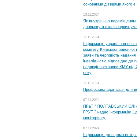
основними дієвцями якого є в
13.11.2024
Як внутрішньо переміщеним 
допомогу в стаціонарних ум
11.11.2024
Інформація управління соці
комітету Київської районної 
заяви та черговість надання 
інвалідністю відповідно до 
редакції постанови КМУ від 
року
11.11.2024
Професійна адаптація для ве
07.11.2024
ПРаТ " ПОЛТАВСЬКИЙ ОЛІ
ГРУП " надає інформацію що
моніторингу.
07.11.2024
Інформація до відома ветера