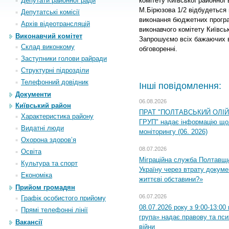
Депутати районної ради
комітету Київської районної
М.Бірюзова 1/2 відбудеться 
Депутатські комісії
виконання бюджетних програ
Архiв вiдеотрансляцiй
виконавчого комітету Київськ
Виконавчий комітет
Запрошуємо всіх бажаючих в
Склад виконкому
обговоренні.
Заступники голови райради
Структурні підрозділи
Телефонний довідник
Інші повідомлення:
Документи
06.08.2026
Київський район
ПРАТ "ПОЛТАВСЬКИЙ ОЛІ
Характеристика району
ГРУП" надає інформацію що
Видатні люди
моніторингу (06. 2026)
Охорона здоров’я
08.07.2026
Освіта
Міграційна служба Полтавщ
Культура та спорт
Україну через втрату докумен
Економіка
життєві обставини?»
Прийом громадян
06.07.2026
Графік особистого прийому
08.07.2026 року з 9:00-13:0
Прямі телефонні лінії
група» надає правову та пс
Вакансії
війни