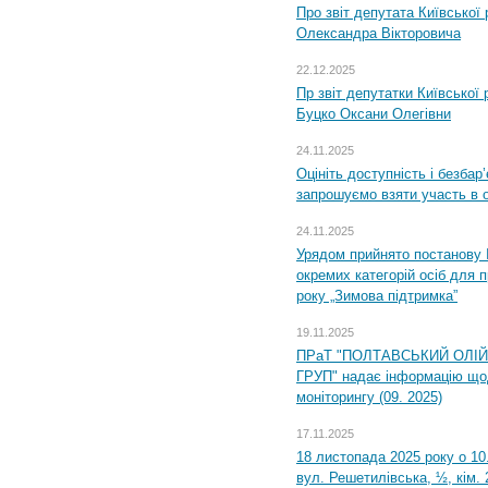
Про звіт депутата Київської
Олександра Вікторовича
22.12.2025
Пр звіт депутатки Київської
Буцко Оксани Олегівни
24.11.2025
Оцініть доступність і безбар
запрошуємо взяти участь в 
24.11.2025
Урядом прийнято постанову 
окремих категорій осіб для 
року „Зимова підтримка”
19.11.2025
ПРаТ "ПОЛТАВСЬКИЙ ОЛІ
ГРУП" надає інформацію що
моніторингу (09. 2025)
17.11.2025
18 листопада 2025 року о 10
вул. Решетилівська, ½, кім.