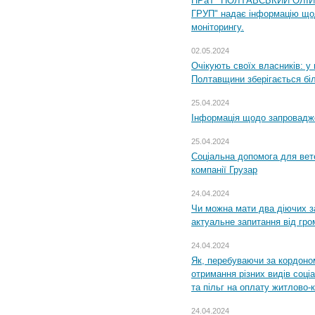
ПРаТ "ПОЛТАВСЬКИЙ ОЛІ
ГРУП" надає інформацію що
моніторингу.
02.05.2024
Очікують своїх власників: у
Полтавщини зберігається бі
25.04.2024
Інформація щодо запровадже
25.04.2024
Соціальна допомога для вете
компанії Грузар
24.04.2024
Чи можна мати два діючих з
актуальне запитання від гр
24.04.2024
Як, перебуваючи за кордоном
отримання різних видів соці
та пільг на оплату житлово
24.04.2024