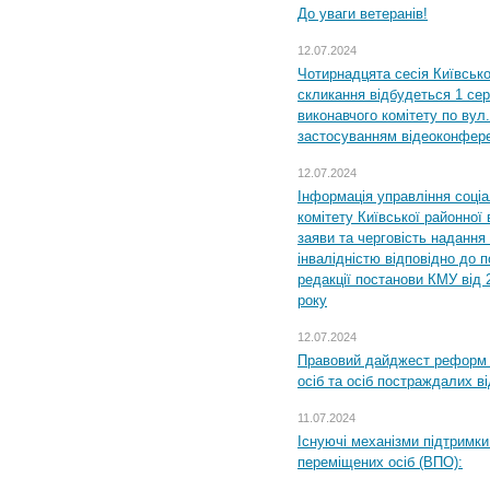
До уваги ветеранів!
12.07.2024
Чотирнадцята сесія Київсько
скликання відбудеться 1 сер
виконавчого комітету по вул.
застосуванням відеоконфер
12.07.2024
Інформація управління соці
комітету Київської районної 
заяви та черговість надання 
інвалідністю відповідно до 
редакції постанови КМУ від 
року
12.07.2024
Правовий дайджест реформ 
осіб та осіб постраждалих ві
11.07.2024
Існуючі механізми підтримки
переміщених осіб (ВПО):