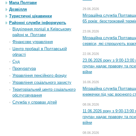
Мапа Полтави
29.06.2026
Дозвілля
Міграційна служба Полтавщи
Туристичні цікавинки
65 років: безстроковий термін
Районні служби інформують
Відділення поліції в Київському
23.06.2026
районі м. Полтави
Міграційна служба Полтавщи
Фінансове управління
сервіси, які спрощують вза
Центр пробації в Полтавській
22.06.2026
області
23.06.2026 року з 9:00-13:0
Суд
група» надає правову та пс
Прокуратура
війни
Управління пенсійного фонду
16.06.2026
Управління соціального захисту
Міграційна служба Полтавщ
Територіальний центр соціального
книжечки під час воєнного с
обслуговування
Служба у справах дітей
08.06.2026
11.06.2026 року з 9:00-13:0
група» надає правову та пс
війни
08.06.2026