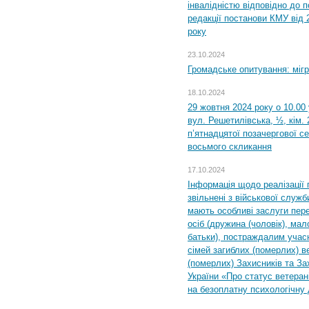
інвалідністю відповідно до 
редакції постанови КМУ від 
року
23.10.2024
Громадське опитування: міг
18.10.2024
29 жовтня 2024 року о 10.00
вул. Решетилівська, ½, кім.
п’ятнадцятої позачергової се
восьмого скликання
17.10.2024
Інформація щодо реалізації 
звільнені з військової служби
мають особливі заслуги пер
осіб (дружина (чоловік), мало
батьки), постраждалим учас
сімей загиблих (померлих) ве
(померлих) Захисників та За
України «Про статус ветерані
на безоплатну психологічну 