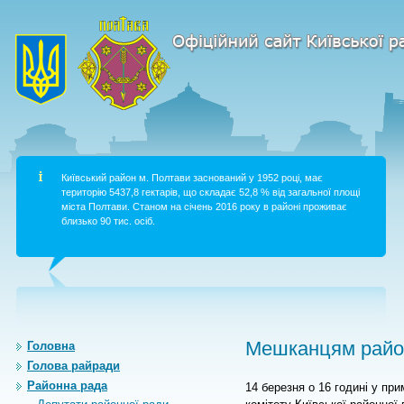
Київський район м. Полтави заснований у 1952 році, має
територію 5437,8 гектарів, що складає 52,8 % від загальної площі
міста Полтави. Станом на січень 2016 року в районі проживає
близько 90 тис. осіб.
Мешканцям район
Головна
Голова райради
Районна рада
14 березня о 16 годині у при