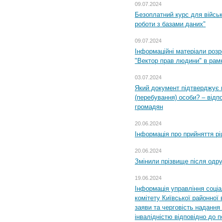
09.07.2024
Безоплатний курс для військ
роботи з базами даних"
09.07.2024
Інформаційні матеріали розр
"Вектор прав людини" в рам
03.07.2024
Який документ підтверджує 
(перебування) особи? – відп
громадян
20.06.2024
Інформація про прийняття р
20.06.2024
Змінили прізвище після одр
19.06.2024
Інформація управління соці
комітету Київської районної 
заяви та черговість надання 
інвалідністю відповідно до 