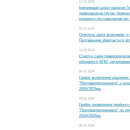
17.10.2024
Інформація щодо надання Гр
правозахисна група» безкошт
допомоги постраждалим від з
15.10.2024
Очікують своїх власників: у
Полтавщини зберігається бі
14.10.2024
Стартує серія правопросвіт
обізнаності ВПО, організов
04.10.2024
Графік включення опалення
"Полтаватеплоенерго" з поч
2024/2025рр.
04.10.2024
Графік проведення пробног
"Полтаватеплоенерго" до по
2024/2025рр.
30.09.2024