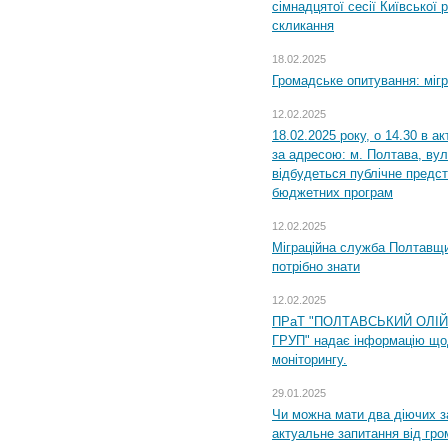
сімнадцятої сесії Київської 
скликання
18.02.2025
Громадське опитування: міг
12.02.2025
18.02.2025 року, о 14.30 в а
за адресою: м. Полтава, вул
відбудеться публічне предс
бюджетних програм
12.02.2025
Міграційна служба Полтавщи
потрібно знати
12.02.2025
ПРаТ "ПОЛТАВСЬКИЙ ОЛІ
ГРУП" надає інформацію що
моніторингу.
29.01.2025
Чи можна мати два діючих з
актуальне запитання від гр