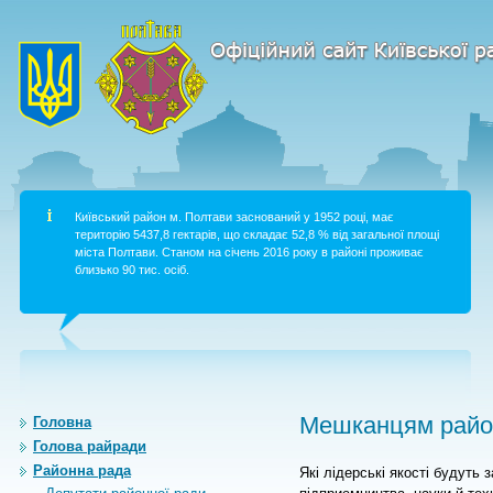
Київський район м. Полтави заснований у 1952 році, має
територію 5437,8 гектарів, що складає 52,8 % від загальної площі
міста Полтави. Станом на січень 2016 року в районі проживає
близько 90 тис. осіб.
Мешканцям район
Головна
Голова райради
Районна рада
Які лідерські якості будуть