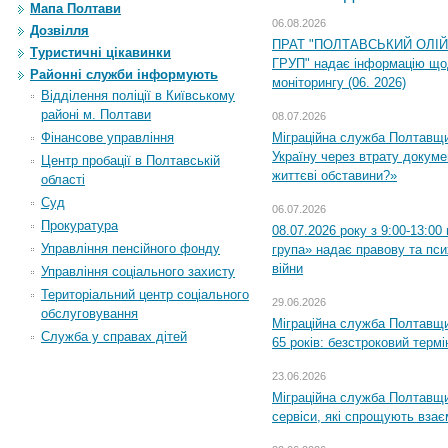
Мапа Полтави
06.08.2026
Дозвілля
ПРАТ "ПОЛТАВСЬКИЙ ОЛІ
Туристичні цікавинки
ГРУП" надає інформацію що
Районні служби інформують
моніторингу (06. 2026)
Відділення поліції в Київському
районі м. Полтави
08.07.2026
Міграційна служба Полтавщ
Фінансове управління
Україну через втрату докумен
Центр пробації в Полтавській
життєві обставини?»
області
Суд
06.07.2026
Прокуратура
08.07.2026 року з 9:00-13:0
Управління пенсійного фонду
група» надає правову та пс
війни
Управління соціального захисту
Територіальний центр соціального
29.06.2026
обслуговування
Міграційна служба Полтавщи
Служба у справах дітей
65 років: безстроковий термін
23.06.2026
Міграційна служба Полтавщи
сервіси, які спрощують вза