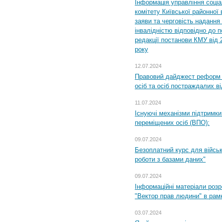
Інформація управління соці
комітету Київської районної 
заяви та черговість надання 
інвалідністю відповідно до 
редакції постанови КМУ від 
року
12.07.2024
Правовий дайджест реформ 
осіб та осіб постраждалих ві
11.07.2024
Існуючі механізми підтримки
переміщених осіб (ВПО):
09.07.2024
Безоплатний курс для військ
роботи з базами даних"
09.07.2024
Інформаційні матеріали розр
"Вектор прав людини" в рам
03.07.2024