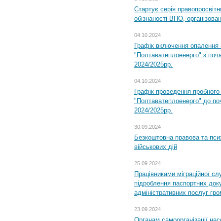
Стартує серія правопросвіт
обізнаності ВПО, організов
04.10.2024
Графік включення опалення
"Полтаватеплоенерго" з поч
2024/2025рр.
04.10.2024
Графік проведення пробног
"Полтаватеплоенерго" до по
2024/2025рр.
30.09.2024
Безкоштовна правова та пси
військових дій
25.09.2024
Працівниками міграційної с
підроблення паспортних доку
адміністративних послуг гр
23.09.2024
Органам самоорганізації н