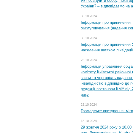
Як посвідчити особу, поки 
України? – відповідаємо на 
30.10.2024
Інформація про припинення 
обслуговування (надання соц
30.10.2024
Інформація про припинення 
населення шляхом ліквідації
23.10.2024
Інформація управління соці
комітету Київської районної 
заяви та черговість надання 
інвалідністю відповідно до 
редакції постанови КМУ від 
року
23.10.2024
Громадське опитування: міг
18.10.2024
29 жовтня 2024 року о 10.00
вул. Решетилівська, ½, кім.