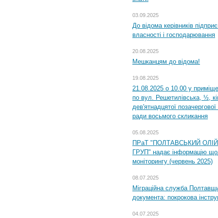
03.09.2025
До відома керівників підприє
власності і господарювання
20.08.2025
Мешканцям до відома!
19.08.2025
21.08.2025 о 10.00 у приміщ
по вул. Решетилівська, ½, к
дев'ятнадцятої позачергової 
ради восьмого скликання
05.08.2025
ПРаТ "ПОЛТАВСЬКИЙ ОЛІ
ГРУП" надає інформацію що
моніторингу (червень 2025)
08.07.2025
Міграційна служба Полтавщин
документа: покрокова інстру
04.07.2025