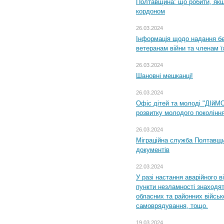
Полтавщина: що робити, якщ
кордоном
26.03.2024
Інформація щодо надання бе
ветеранам війни та членам ї
26.03.2024
Шановні мешканці!
26.03.2024
Офіс дітей та молоді "ДІйМ
розвитку молодого поколінн
26.03.2024
Міграційна служба Полтавщин
документів
22.03.2024
У разі настання аварійного в
пункти незламності знаходят
обласних та районних військо
самоврядування, тощо.
19.03.2024