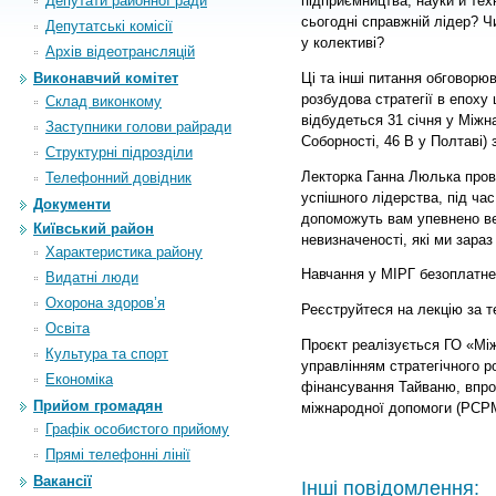
Депутати районної ради
підприємництва, науки й те
сьогодні справжній лідер? Ч
Депутатські комісії
у колективі?
Архiв вiдеотрансляцiй
Ці та інші питання обговорюв
Виконавчий комітет
розбудова стратегії в епоху
Склад виконкому
відбудеться 31 січня у Міжн
Заступники голови райради
Соборності, 46 В у Полтаві) з
Структурні підрозділи
Лекторка Ганна Люлька пров
Телефонний довідник
успішного лідерства, під час
Документи
допоможуть вам упевнено вес
Київський район
невизначеності, які ми зара
Характеристика району
Навчання у МІРГ безоплатне
Видатні люди
Охорона здоров’я
Реєструйтеся на лекцію за те
Освіта
Проєкт реалізується ГО «Мі
Культура та спорт
управлінням стратегічного р
Економіка
фінансування Тайваню, впр
Прийом громадян
міжнародної допомоги (PCP
Графік особистого прийому
Прямі телефонні лінії
Вакансії
Інші повідомлення: