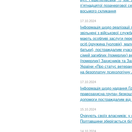
п’ятнадцятої позачергової се
восьмого скликання
17.10.2024
Інформація щодо реалізації 
звільнені з військової служби
мають особливі заслуги пер
осіб (дружина (чоловік), мало
батьки), постраждалим учас
сімей загиблих (померлих) ве
(померлих) Захисників та За
України «Про статус ветерані
на безоплатну психологічну 
17.10.2024
Інформація щодо надання Гр
правозахисна група» безкошт
допомоги постраждалим від з
15.10.2024
Очікують своїх власників: у
Полтавщини зберігається бі
14.10.2024