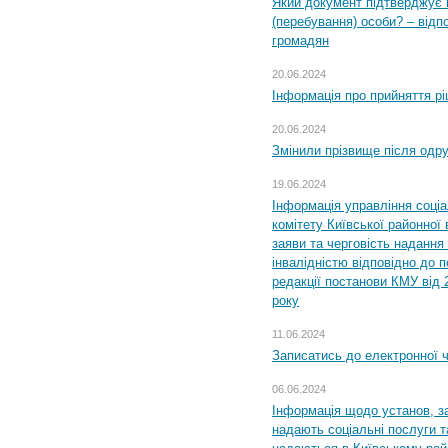
Який документ підтверджує 
(перебування) особи? – відп
громадян
20.06.2024
Інформація про прийняття р
20.06.2024
Змінили прізвище після одр
19.06.2024
Інформація управління соці
комітету Київської районної 
заяви та черговість надання 
інвалідністю відповідно до 
редакції постанови КМУ від 
року
11.06.2024
Записатись до електронної ч
06.06.2024
Інформація щодо установ, за
надають соціальні послуги та