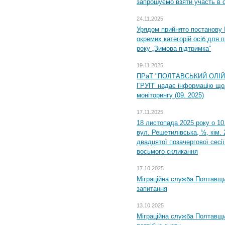
запрошуємо взяти участь в 
24.11.2025
Урядом прийнято постанову 
окремих категорій осіб для 
року „Зимова підтримка”
19.11.2025
ПРаТ "ПОЛТАВСЬКИЙ ОЛІ
ГРУП" надає інформацію що
моніторингу (09. 2025)
17.11.2025
18 листопада 2025 року о 10
вул. Решетилівська, ½, кім.
двадцятої позачергової сесії
восьмого скликання
17.10.2025
Міграційна служба Полтавщи
запитання
13.10.2025
Міграційна служба Полтавщи