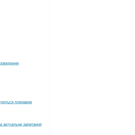
роведення
будеться пленарне
а актуальне запитання