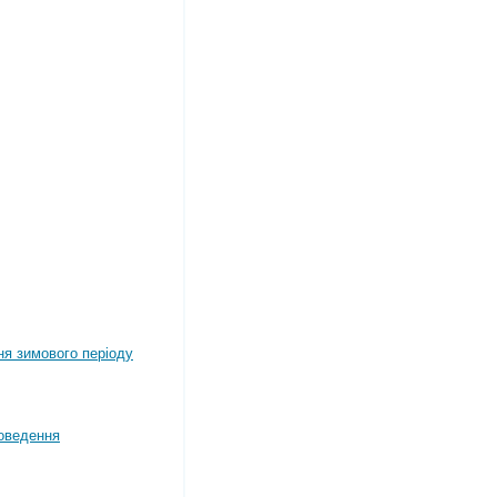
ня зимового періоду
оведення