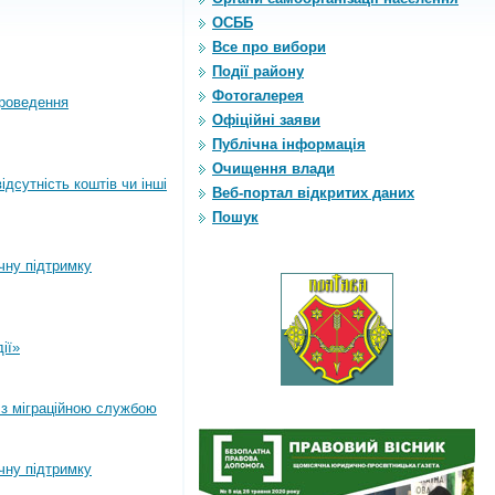
ОСББ
Все про вибори
Події району
Фотогалерея
роведення
Офіційні заяви
Публічна інформація
Очищення влади
дсутність коштів чи інші
Веб-портал відкритих даних
Пошук
ічну підтримку
ії»
 з міграційною службою
ічну підтримку