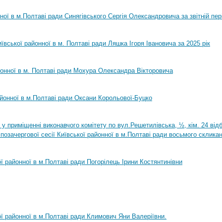
нної в м.Полтаві ради Синягівського Сергія Олександровича за звітній пер
ївської районної в м. Полтаві ради Ляшка Ігоря Івановича за 2025 рік
йонної в м. Полтаві ради Мохура Олександра Вікторовича
айонної в м.Полтаві ради Оксани Корольової-Буцко
0 у приміщенні виконавчого комітету по вул.Решетилівська, ½, кім. 24 ві
позачергової сесії Київської районної в м.Полтаві ради восьмого склика
ої районної в м.Полтаві ради Погорілець Ірини Костянтинівни
ої районної в м.Полтаві ради Климович Яни Валеріївни.