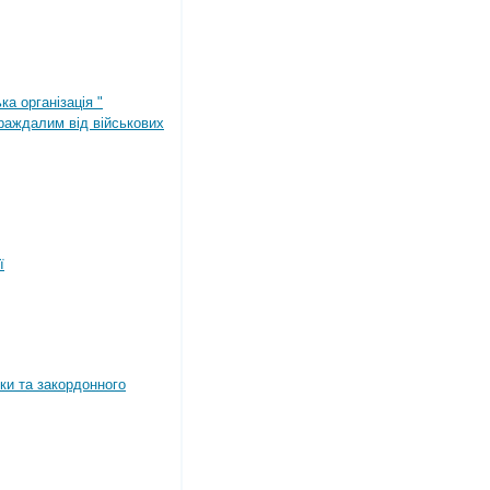
ка організація "
раждалим від військових
ї
ки та закордонного