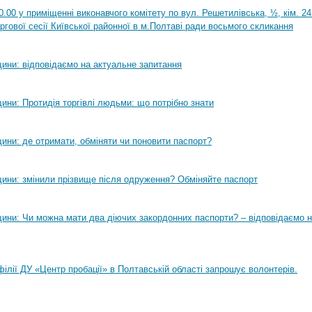
0.00 у приміщенні виконавчого комітету по вул. Решетилівська, ½, кім. 2
ргової сесії Київської районної в м.Полтаві ради восьмого скликання
ини: відповідаємо на актуальне запитання
ини: Протидія торгівлі людьми: що потрібно знати
ини: де отримати, обміняти чи поновити паспорт?
ини: змінили прізвище після одруження? Обміняйте паспорт
ини: Чи можна мати два діючих закордонних паспорти? – відповідаємо н
філії ДУ «Центр пробації» в Полтавській області запрошує волонтерів.