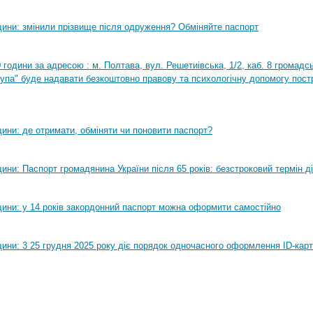
ини: змінили прізвище після одруження? Обміняйте паспорт
0 години за адресою : м. Полтава, вул. Решетиівська, 1/2, каб. 8 громадсь
рупа" буде надавати безкоштовно правову та психологічну допомогу пост
ини: де отримати, обміняти чи поновити паспорт?
ни: Паспорт громадянина України після 65 років: безстроковий термін ді
ини: у 14 років закордонний паспорт можна оформити самостійно
ини: 3 25 грудня 2025 року діє порядок одночасного оформлення ID-карт