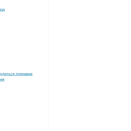
іод
дбудеться пленарне
ння