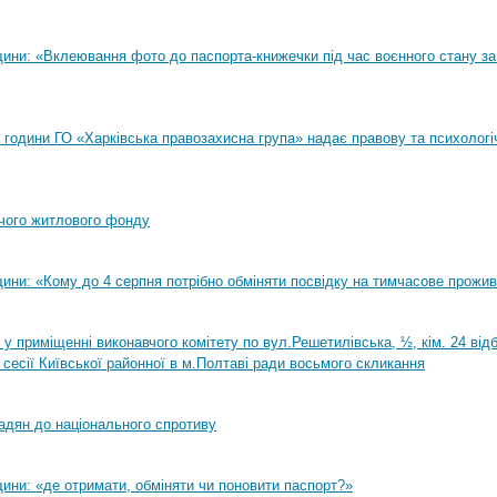
ини: «Вклеювання фото до паспорта-книжечки під час воєнного стану за
00 години ГО «Харківська правозахисна група» надає правову та психологі
чого житлового фонду
ини: «Кому до 4 серпня потрібно обміняти посвідку на тимчасове прожи
0 у приміщенні виконавчого комітету по вул.Решетилівська, ½, кім. 24 ві
 сесії Київської районної в м.Полтаві ради восьмого скликання
адян до національного спротиву
ини: «де отримати, обміняти чи поновити паспорт?»