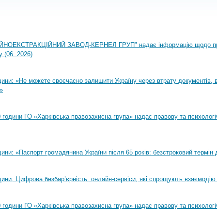
НОЕКСТРАКЦІЙНИЙ ЗАВОД-КЕРНЕЛ ГРУП" надає інформацію щодо п
 (06. 2026)
ни: «Не можете своєчасно залишити Україну через втрату документів, ві
»
00 години ГО «Харківська правозахисна група» надає правову та психолог
ни: «Паспорт громадянина України після 65 років: безстроковий термін д
ини: Цифрова безбар’єрність: онлайн-сервіси, які спрощують взаємодію
00 години ГО «Харківська правозахисна група» надає правову та психолог