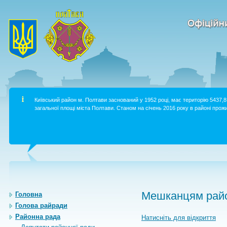
Київський район м. Полтави заснований у 1952 році, має територію 5437,8 
загальної площі міста Полтави. Станом на січень 2016 року в районі прожи
Мешканцям райо
Головна
Голова райради
Районна рада
Натисніть для відкриття