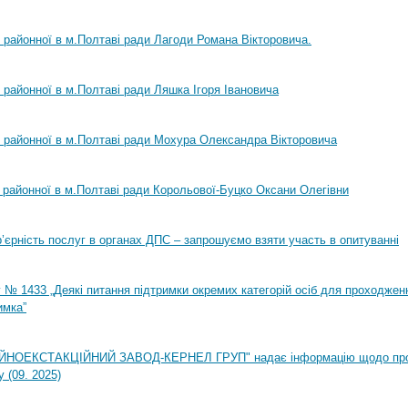
ї районної в м.Полтаві ради Лагоди Романа Вікторовича.
ї районної в м.Полтаві ради Ляшка Ігоря Івановича
ї районної в м.Полтаві ради Мохура Олександра Вікторовича
ї районної в м.Полтаві ради Корольової-Буцко Оксани Олегівни
ар’єрність послуг в органах ДПС – запрошуємо взяти участь в опитуванні
 № 1433 „Деякі питання підтримки окремих категорій осіб для проходжен
имка”
НОЕКСТАКЦІЙНИЙ ЗАВОД-КЕРНЕЛ ГРУП" надає інформацію щодо пр
 (09. 2025)