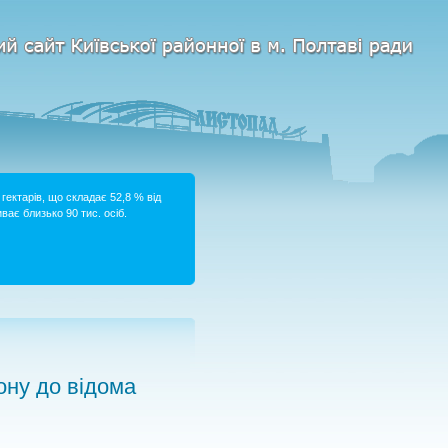
гектарів, що складає 52,8 % від
ває близько 90 тис. осіб.
ну до відома