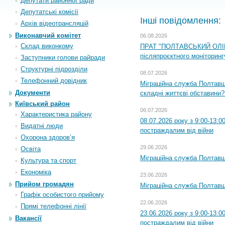
Депутати районної ради
Депутатські комісії
Інші повідомлення:
Архiв вiдеотрансляцiй
Виконавчий комітет
06.08.2026
Склад виконкому
ПРАТ "ПОЛТАВСЬКИЙ ОЛІЙ
післяпроєктного моніторингу
Заступники голови райради
Структурні підрозділи
08.07.2026
Телефонний довідник
Міграційна служба Полтавщи
Документи
складні життєві обставини?
Київський район
06.07.2026
Характеристика району
08.07.2026 року з 9:00-13:
Видатні люди
постраждалим від війни
Охорона здоров’я
29.06.2026
Освіта
Міграційна служба Полтавщи
Культура та спорт
Економіка
23.06.2026
Прийом громадян
Міграційна служба Полтавщ
Графік особистого прийому
22.06.2026
Прямі телефонні лінії
23.06.2026 року з 9:00-13:
Вакансії
постраждалим від війни