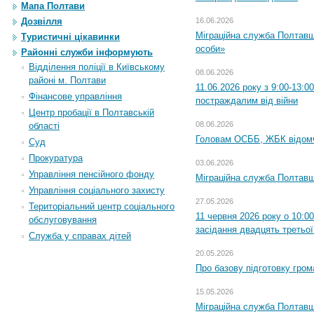
Мапа Полтави
Дозвілля
16.06.2026
Міграційна служба Полтавщ
Туристичні цікавинки
особи»
Районні служби інформують
Відділення поліції в Київському
08.06.2026
районі м. Полтави
11.06.2026 року з 9:00-13:
Фінансове управління
постраждалим від війни
Центр пробації в Полтавській
08.06.2026
області
Головам ОСББ, ЖБК відом
Суд
Прокуратура
03.06.2026
Управління пенсійного фонду
Міграційна служба Полтавщ
Управління соціального захисту
27.05.2026
Територіальний центр соціального
11 червня 2026 року о 10:0
обслуговування
засідання двадцять третьої
Служба у справах дітей
20.05.2026
Про базову підготовку гром
15.05.2026
Міграційна служба Полтавщ