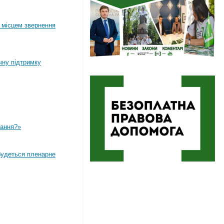
 місцем звернення
чну підтримку
вання?»
дбудеться пленарне