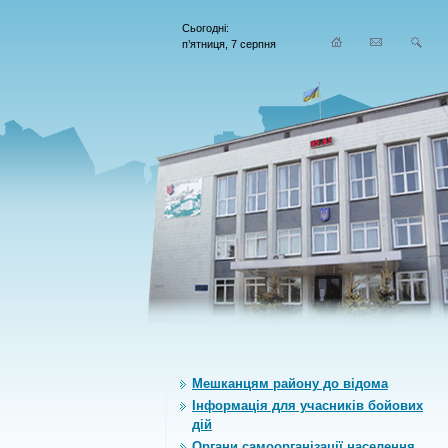
Сьогодні:
п’ятниця, 7 серпня
Мешканцям району до відома
Інформація для учасників бойових
дій
Органи самоорганiзацiї населення