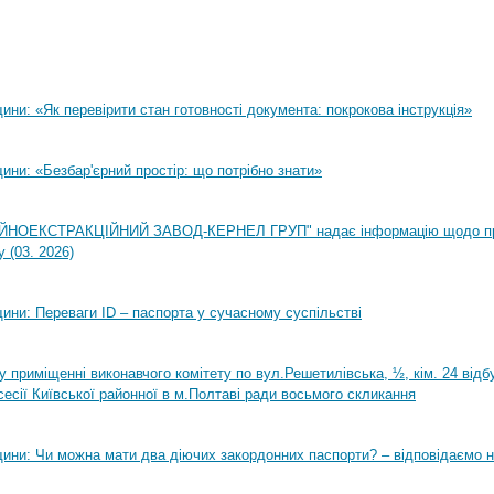
ни: «Як перевірити стан готовності документа: покрокова інструкція»
ни: «Безбар'єрний простір: що потрібно знати»
НОЕКСТРАКЦІЙНИЙ ЗАВОД-КЕРНЕЛ ГРУП" надає інформацію щодо п
 (03. 2026)
ини: Переваги ID – паспорта у сучасному суспільстві
0 у приміщенні виконавчого комітету по вул.Решетилівська, ½, кім. 24 від
сесії Київської районної в м.Полтаві ради восьмого скликання
ини: Чи можна мати два діючих закордонних паспорти? – відповідаємо н