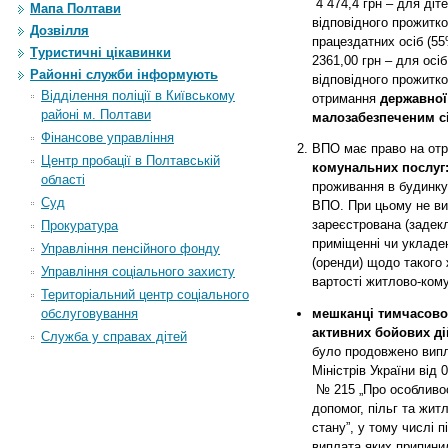
4
474,4 грн – для діте
Мапа Полтави
відповідного прожитко
Дозвілля
працездатних осіб (55
Туристичні цікавинки
2361,00 грн – для осі
Районні служби інформують
відповідного прожитко
Відділення поліції в Київському
отримання
державної
районі м. Полтави
малозабезпеченим с
Фінансове управління
ВПО має право на от
Центр пробації в Полтавській
комунальних послуг
області
проживання в будинку
Суд
ВПО. При цьому не в
зареєстрована (задек
Прокуратура
приміщенні чи укладе
Управління пенсійного фонду
(оренди) щодо такого 
Управління соціального захисту
вартості житлово-кому
Територіальний центр соціального
обслуговування
мешканці тимчасово
активних бойових ді
Служба у справах дітей
було продовжено випл
Міністрів Укр
аїни від 
№ 215 „
Про особливо
допомог, пільг та жит
стану”
, у тому числі п
виплата яких припини