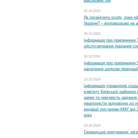
військових дій
31.10.2024
Як посвідчити особу, поки 
України? – відповідаємо на 
30.10.2024
Інформація про припинення 
обслуговування (надання соц
30.10.2024
Інформація про припинення 
населення шляхом ліквідації
23.10.2024
Інформація управління соці
комітету Київської районної 
заяви та черговість надання 
інвалідністю відповідно до 
редакції постанови КМУ від 
року
23.10.2024
Громадське опитування: міг