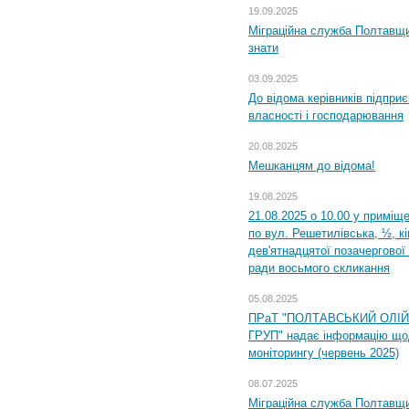
19.09.2025
Міграційна служба Полтавщин
знати
03.09.2025
До відома керівників підприє
власності і господарювання
20.08.2025
Мешканцям до відома!
19.08.2025
21.08.2025 о 10.00 у приміщ
по вул. Решетилівська, ½, к
дев'ятнадцятої позачергової 
ради восьмого скликання
05.08.2025
ПРаТ "ПОЛТАВСЬКИЙ ОЛІ
ГРУП" надає інформацію що
моніторингу (червень 2025)
08.07.2025
Міграційна служба Полтавщин