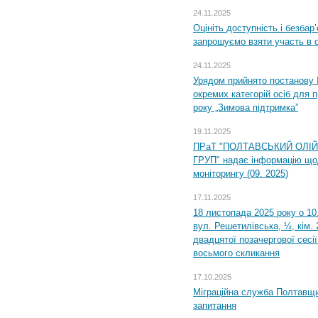
24.11.2025
Оцініть доступність і безбар
запрошуємо взяти участь в 
24.11.2025
Урядом прийнято постанову 
окремих категорій осіб для 
року „Зимова підтримка”
19.11.2025
ПРаТ "ПОЛТАВСЬКИЙ ОЛІ
ГРУП" надає інформацію що
моніторингу (09. 2025)
17.11.2025
18 листопада 2025 року о 10
вул. Решетилівська, ½, кім.
двадцятої позачергової сесії
восьмого скликання
17.10.2025
Міграційна служба Полтавщи
запитання