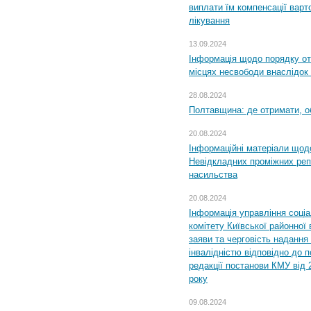
виплати їм компенсації варт
лікування
13.09.2024
Інформація щодо порядку от
місцях несвободи внаслідок з
28.08.2024
Полтавщина: де отримати, о
20.08.2024
Інформаційні матеріали щод
Невідкладних проміжних реп
насильства
20.08.2024
Інформація управління соці
комітету Київської районної 
заяви та черговість надання 
інвалідністю відповідно до 
редакції постанови КМУ від 
року
09.08.2024