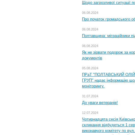
Щодо загрозливої ситуації п
06.08.2024
Про початок громадського о
06.08.2024
Полтавщина: міграційники пі
06.08.2024
Як не зірвати подорож за кор
документів
05.08.2024
ПРаТ "ПОЛТАВСЬКИЙ ОЛІ
ГРУП" надає інформацію що
моніторингу.
31.07.2024
До уваги ветеранів!
12.07.2024
Чотирнадцята сесія Київсько
скликання відбудеться 1 сер
виконавчого комітету по вул.