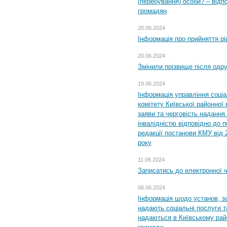
(перебування) особи? – відп
громадян
20.06.2024
Інформація про прийняття р
20.06.2024
Змінили прізвище після одр
19.06.2024
Інформація управління соці
комітету Київської районної 
заяви та черговість надання 
інвалідністю відповідно до 
редакції постанови КМУ від 
року
11.06.2024
Записатись до електронної ч
06.06.2024
Інформація щодо установ, за
надають соціальні послуги та
надаються в Київському райо