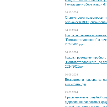
Полтавщини зберігається бі
14.10.2024
Стартує серія правопросвіт
обізнаності ВПО, організов
04.10.2024
Графік включення опалення
"Полтаватеплоенерго" з поч
2024/2025рр.
04.10.2024
Графік проведення пробног
"Полтаватеплоенерго" до по
2024/2025рр.
30.09.2024
Безкоштовна правова та пси
військових дій
25.09.2024
Працівниками міграційної с
підроблення паспортних доку
адміністративних послуг гр