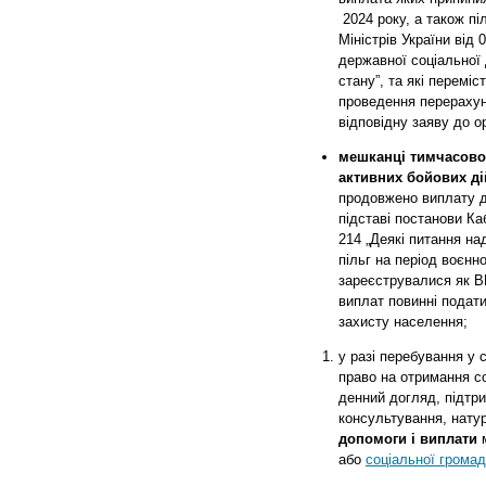
2024 року, а також пі
Міністрів України від 
державної соціальної 
стану”, та які перемі
проведення перерахунк
відповідну заяву до о
мешканці тимчасово
активних бойових ді
продовжено виплату д
підставі постанови Каб
214 „
Деякі питання на
пільг на період воєнно
зареєструвалися як В
виплат повинні подати
захисту населення;
у разі перебування у
право на отримання с
денний догляд, підтр
консультування, нату
допомоги і виплати
м
або
соціальної грома