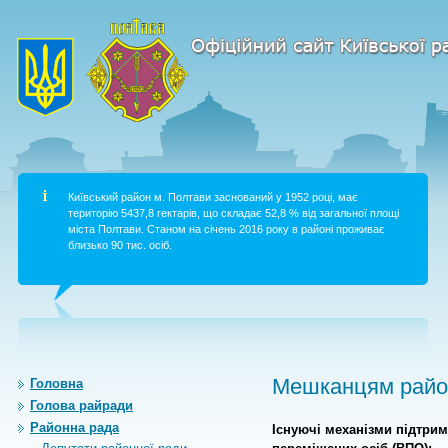
Київський район м. Полтави заснований у 1952 році, має
територію 5437,8 гектарів, що складає 52,8 % від загальної площі
міста Полтави. Станом на січень 2016 року в районі проживає
близько 90 тис. осіб.
Мешканцям район
Головна
Голова райради
Районна рада
Існуючі механізми підтри