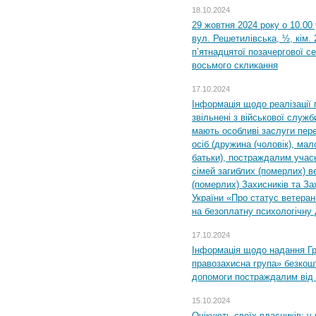
18.10.2024
29 жовтня 2024 року о 10.00
вул. Решетилівська, ½, кім.
п’ятнадцятої позачергової се
восьмого скликання
17.10.2024
Інформація щодо реалізації 
звільнені з військової служби
мають особливі заслуги пер
осіб (дружина (чоловік), мало
батьки), постраждалим учас
сімей загиблих (померлих) ве
(померлих) Захисників та За
України «Про статус ветерані
на безоплатну психологічну 
17.10.2024
Інформація щодо надання Гр
правозахисна група» безкошт
допомоги постраждалим від з
15.10.2024
Очікують своїх власників: у