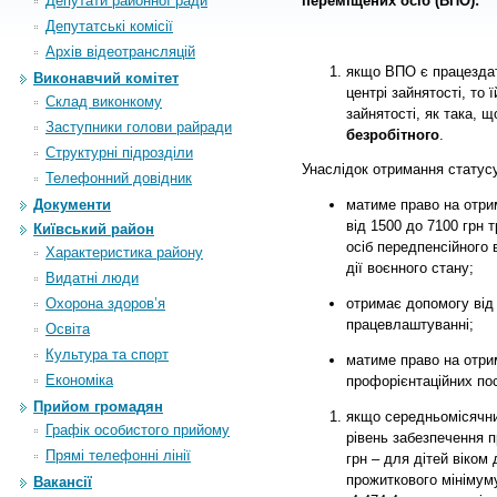
Депутати районної ради
переміщених осіб
(ВПО)
:
Депутатські комісії
Архiв вiдеотрансляцiй
якщо ВПО є працездат
Виконавчий комітет
центрі зайнятості, то 
Склад виконкому
зайнятості, як така, 
Заступники голови райради
безробітного
.
Структурні підрозділи
Унаслідок отримання статусу
Телефонний довідник
Документи
матиме право на отри
від 1500 до 7100 грн 
Київський район
осіб передпенсійного 
Характеристика району
дії воєнного стану;
Видатні люди
отримає допомогу від
Охорона здоров’я
працевлаштуванні;
Освіта
Культура та спорт
матиме право на отри
Економіка
профорієнтаційних по
Прийом громадян
якщо середньомісячни
Графік особистого прийому
рівень забезпечення п
Прямі телефонні лінії
грн – для дітей віком 
прожиткового мінімуму
Вакансії