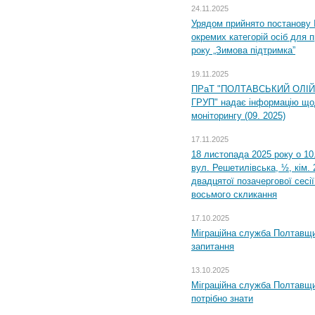
24.11.2025
Урядом прийнято постанову 
окремих категорій осіб для 
року „Зимова підтримка”
19.11.2025
ПРаТ "ПОЛТАВСЬКИЙ ОЛІ
ГРУП" надає інформацію що
моніторингу (09. 2025)
17.11.2025
18 листопада 2025 року о 10
вул. Решетилівська, ½, кім.
двадцятої позачергової сесії
восьмого скликання
17.10.2025
Міграційна служба Полтавщи
запитання
13.10.2025
Міграційна служба Полтавщи
потрібно знати