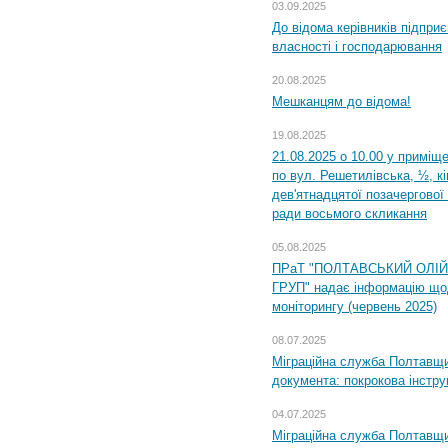
03.09.2025
До відома керівників підприє
власності і господарювання
20.08.2025
Мешканцям до відома!
19.08.2025
21.08.2025 о 10.00 у приміщ
по вул. Решетилівська, ½, к
дев'ятнадцятої позачергової 
ради восьмого скликання
05.08.2025
ПРаТ "ПОЛТАВСЬКИЙ ОЛІ
ГРУП" надає інформацію що
моніторингу (червень 2025)
08.07.2025
Міграційна служба Полтавщин
документа: покрокова інстру
04.07.2025
Міграційна служба Полтавщи