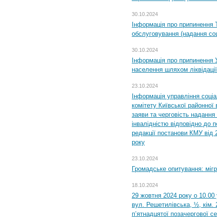
30.10.2024
Інформація про припинення 
обслуговування (надання соц
30.10.2024
Інформація про припинення 
населення шляхом ліквідації
23.10.2024
Інформація управління соці
комітету Київської районної 
заяви та черговість надання 
інвалідністю відповідно до 
редакції постанови КМУ від 
року
23.10.2024
Громадське опитування: міг
18.10.2024
29 жовтня 2024 року о 10.00
вул. Решетилівська, ½, кім.
п’ятнадцятої позачергової се