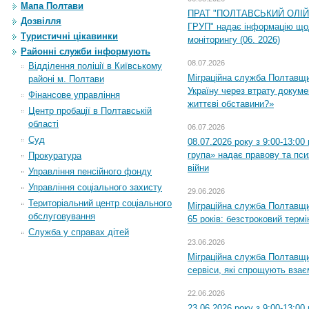
Мапа Полтави
ПРАТ "ПОЛТАВСЬКИЙ ОЛІ
Дозвілля
ГРУП" надає інформацію що
Туристичні цікавинки
моніторингу (06. 2026)
Районні служби інформують
08.07.2026
Відділення поліції в Київському
Міграційна служба Полтавщ
районі м. Полтави
Україну через втрату докумен
Фінансове управління
життєві обставини?»
Центр пробації в Полтавській
області
06.07.2026
Суд
08.07.2026 року з 9:00-13:0
група» надає правову та пс
Прокуратура
війни
Управління пенсійного фонду
Управління соціального захисту
29.06.2026
Територіальний центр соціального
Міграційна служба Полтавщи
обслуговування
65 років: безстроковий термін
Служба у справах дітей
23.06.2026
Міграційна служба Полтавщи
сервіси, які спрощують вза
22.06.2026
23.06.2026 року з 9:00-13:0