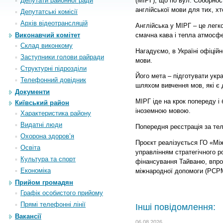
Депутати районної ради
(МІРГ), що по вул. Соборност
англійської мови для тих, хт
Депутатські комісії
Архiв вiдеотрансляцiй
Англійська
у МІРГ – це легко
смачна кава і тепла атмосф
Виконавчий комітет
Склад виконкому
Нагадуємо, в Україні офіційн
Заступники голови райради
мови.
Структурні підрозділи
Його мета – підготувати укр
Телефонний довідник
шляхом вивчення мов, які є
Документи
МІРГ іде на крок попереду і
Київський район
іноземною мовою.
Характеристика району
Видатні люди
Попередня реєстрація за тел
Охорона здоров’я
Проєкт реалізується ГО «Мі
Освіта
управлінням стратегічного р
Культура та спорт
фінансування Тайваню, впр
Економіка
міжнародної допомоги (PCP
Прийом громадян
Графік особистого прийому
Прямі телефонні лінії
Інші повідомлення:
Вакансії
06.08.2026