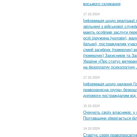
восьмого скликання
17.10.2024
Інформація щодо реалізації 
звільнені з військової служби
мають особливі заслуги пер
осіб (дружина (чоловік), мало
батьки), постраждалим учас
сімей загиблих (померлих) ве
(померлих) Захисників та За
України «Про статус ветерані
на безоплатну психологічну 
17.10.2024
Інформація щодо надання Гр
правозахисна група» безкошт
допомоги постраждалим від з
15.10.2024
Очікують своїх власників: у
Полтавщини зберігається бі
14.10.2024
Стартує серія правопросвіт