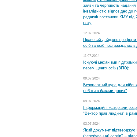
заяви та черговість надання 
інвалідністю відповідно до 
редакції постанови КМУ від 
року
12.07.2024
Правовий дайджест реформ 
осіб та осіб постраждалих ві
11.07.2024
Існуючі механізми підтримки
переміщених осіб (ВПО):
09.07.2024
Безоплатний курс для військ
роботи з базами даних"
09.07.2024
Інформаційні матеріали розр
"Вектор прав людини" в рам
03.07.2024
Який документ підтверджує 
(перебування) особи? – відп