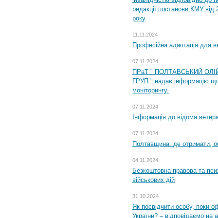
редакції постанови КМУ від 
року
11.11.2024
Професійна адаптація для ве
07.11.2024
ПРаТ " ПОЛТАВСЬКИЙ ОЛІ
ГРУП " надає інформацію що
моніторингу.
07.11.2024
Інформація до відома ветера
07.11.2024
Полтавщина: де отримати, о
04.11.2024
Безкоштовна правова та пси
військових дій
31.10.2024
Як посвідчити особу, поки 
України? – відповідаємо на 