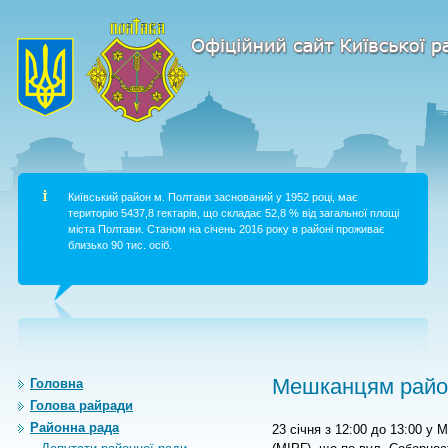
Київський район м. Полтави заснований у 1952 році, має
територію 5437,8 гектарів, що складає 52,8 % від загальної площі
міста Полтави. Станом на січень 2016 року в районі проживає
близько 90 тис. осіб.
Мешканцям район
Головна
Голова райради
Районна рада
23 січня з 12:00 до 13:00 у 