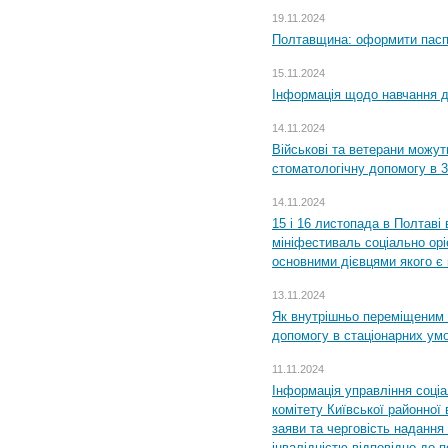
19.11.2024
Полтавщина: оформити паспо
15.11.2024
Інформація щодо навчання дл
14.11.2024
Військові та ветерани можу
стоматологічну допомогу в 
14.11.2024
15 і 16 листопада в Полтав
мініфестиваль соціально орі
основними дієвцями якого є в
13.11.2024
Як внутрішньо переміщеним 
допомогу в стаціонарних ум
11.11.2024
Інформація управління соці
комітету Київської районної 
заяви та черговість надання 
інвалідністю відповідно до 