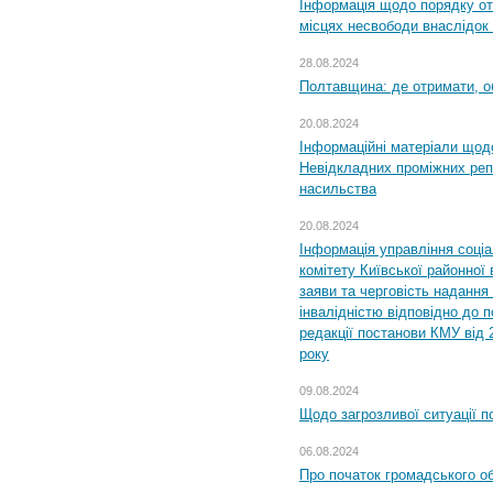
Інформація щодо порядку от
місцях несвободи внаслідок з
28.08.2024
Полтавщина: де отримати, о
20.08.2024
Інформаційні матеріали щод
Невідкладних проміжних реп
насильства
20.08.2024
Інформація управління соці
комітету Київської районної 
заяви та черговість надання 
інвалідністю відповідно до 
редакції постанови КМУ від 
року
09.08.2024
Щодо загрозливої ситуації п
06.08.2024
Про початок громадського о