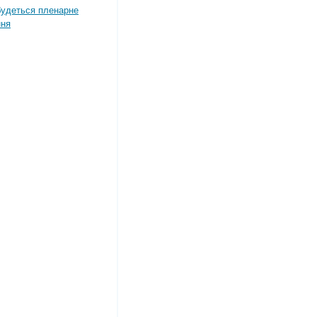
дбудеться пленарне
ння