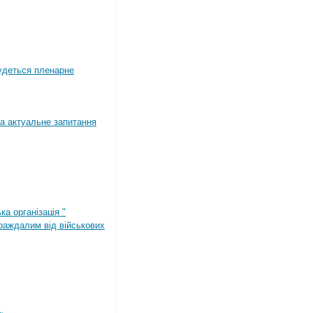
будеться пленарне
а актуальне запитання
ка організація "
раждалим від військових