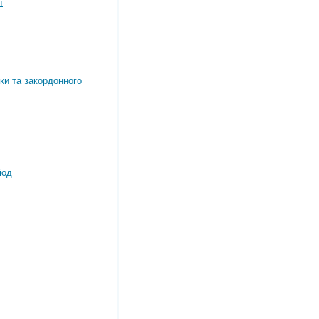
ї
ки та закордонного
іод