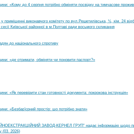
ини: «Кому до 4 серпня потрібно обміняти посвідку на тимчасове прожи
0 у приміщенні виконавчого комітету по вул.Решетилівська, ½, кім. 24 ві
 сесії Київської районної в м.Полтаві ради восьмого скликання
адян до національного спротиву
ини: «де отримати, обміняти чи поновити паспорт?»
ни: «Як перевірити стан готовності документа: покрокова інструкція»
ни: «Безбар'єрний простір: що потрібно знати»
НОЕКСТРАКЦІЙНИЙ ЗАВОД-КЕРНЕЛ ГРУП" надає інформацію щодо п
 (03. 2026)