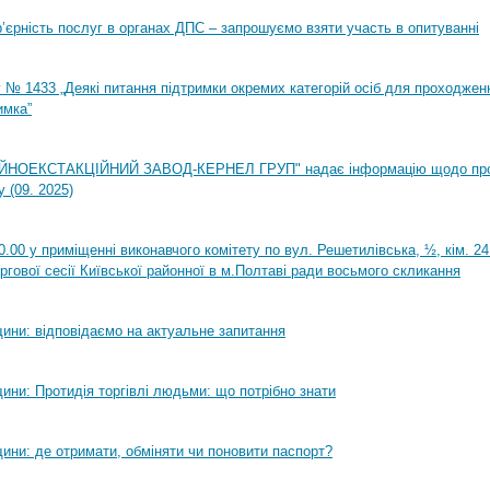
ар’єрність послуг в органах ДПС – запрошуємо взяти участь в опитуванні
 № 1433 „Деякі питання підтримки окремих категорій осіб для проходжен
имка”
НОЕКСТАКЦІЙНИЙ ЗАВОД-КЕРНЕЛ ГРУП" надає інформацію щодо пр
 (09. 2025)
0.00 у приміщенні виконавчого комітету по вул. Решетилівська, ½, кім. 2
ргової сесії Київської районної в м.Полтаві ради восьмого скликання
ини: відповідаємо на актуальне запитання
ини: Протидія торгівлі людьми: що потрібно знати
ини: де отримати, обміняти чи поновити паспорт?