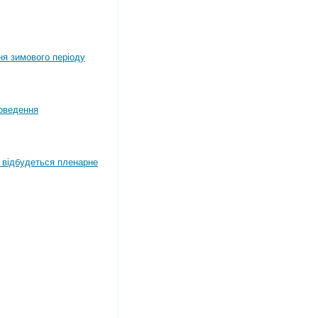
ня зимового періоду
оведення
4 відбудеться пленарне