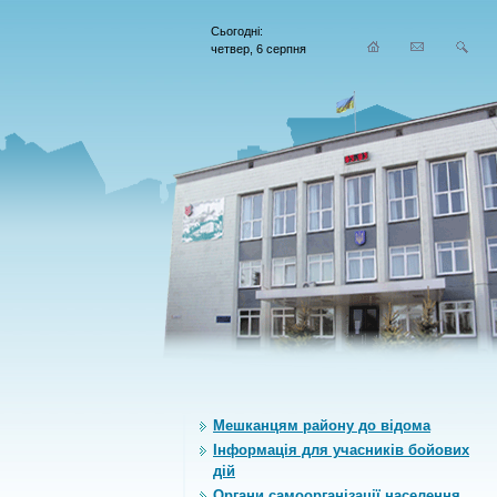
Сьогодні:
четвер, 6 серпня
Мешканцям району до відома
Інформація для учасників бойових
дій
Органи самоорганiзацiї населення