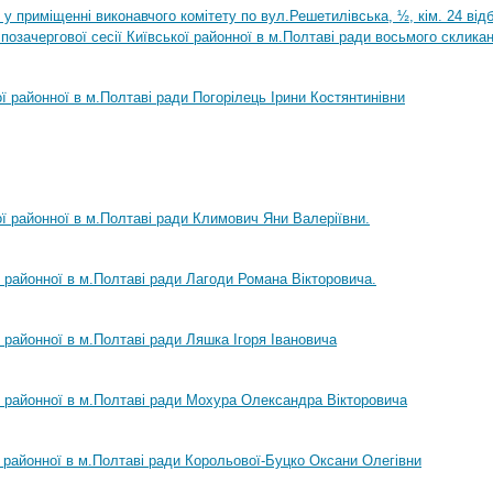
0 у приміщенні виконавчого комітету по вул.Решетилівська, ½, кім. 24 ві
позачергової сесії Київської районної в м.Полтаві ради восьмого склика
ої районної в м.Полтаві ради Погорілець Ірини Костянтинівни
ої районної в м.Полтаві ради Климович Яни Валеріївни.
ї районної в м.Полтаві ради Лагоди Романа Вікторовича.
ї районної в м.Полтаві ради Ляшка Ігоря Івановича
ї районної в м.Полтаві ради Мохура Олександра Вікторовича
ї районної в м.Полтаві ради Корольової-Буцко Оксани Олегівни