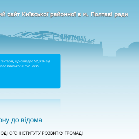
гектарів, що складає 52,8 % від
ває близько 90 тис. осіб.
ну до відома
АРОДНОГО ІНСТИТУТУ РОЗВИТКУ ГРОМАД!