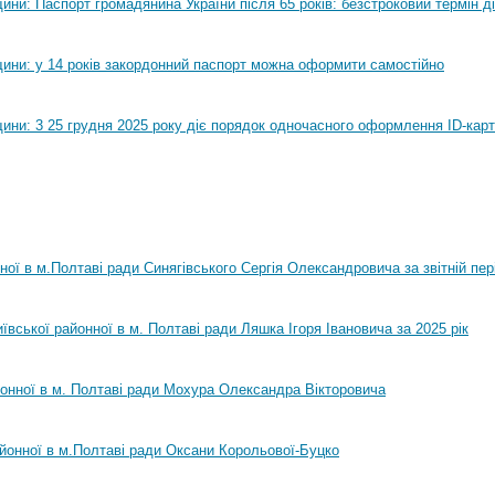
ни: Паспорт громадянина України після 65 років: безстроковий термін ді
ини: у 14 років закордонний паспорт можна оформити самостійно
ини: 3 25 грудня 2025 року діє порядок одночасного оформлення ID-карт
нної в м.Полтаві ради Синягівського Сергія Олександровича за звітній пер
ївської районної в м. Полтаві ради Ляшка Ігоря Івановича за 2025 рік
йонної в м. Полтаві ради Мохура Олександра Вікторовича
айонної в м.Полтаві ради Оксани Корольової-Буцко