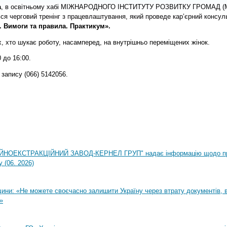
а
, в освітньому хабі МІЖНАРОДНОГО ІНСТИТУТУ РОЗВИТКУ ГРОМАД (МІ
ься черговий тренінг з працевлаштування, який проведе кар’єрний консул
. Вимоги та правила. Практикум».
х, хто шукає роботу, насамперед, на внутрішньо переміщених жінок.
 до 16:00.
запису (066) 5142056.
НОЕКСТРАКЦІЙНИЙ ЗАВОД-КЕРНЕЛ ГРУП" надає інформацію щодо п
 (06. 2026)
ни: «Не можете своєчасно залишити Україну через втрату документів, ві
»