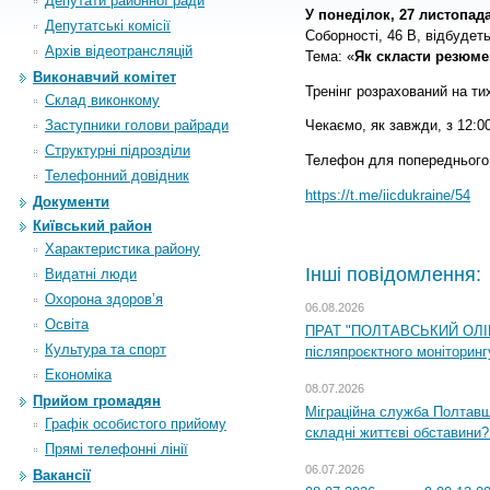
Депутати районної ради
У понеділок, 27 листопад
Депутатські комісії
Соборності, 46 В, відбудет
Архiв вiдеотрансляцiй
Тема: «
Як скласти резюме
Виконавчий комітет
Тренінг розрахований на ти
Склад виконкому
Заступники голови райради
Чекаємо, як завжди, з 12:00
Структурні підрозділи
Телефон для попереднього 
Телефонний довідник
https://t.me/iicdukraine/54
Документи
Київський район
Характеристика району
Інші повідомлення:
Видатні люди
Охорона здоров’я
06.08.2026
Освіта
ПРАТ "ПОЛТАВСЬКИЙ ОЛІЙ
Культура та спорт
післяпроєктного моніторингу
Економіка
08.07.2026
Прийом громадян
Міграційна служба Полтавщи
Графік особистого прийому
складні життєві обставини?
Прямі телефонні лінії
06.07.2026
Вакансії