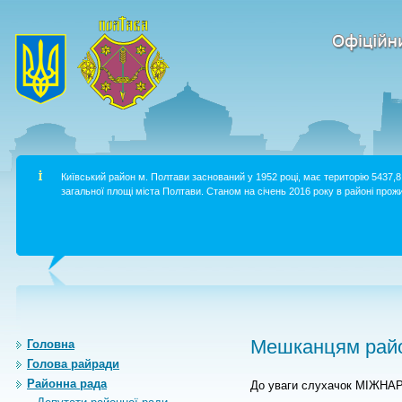
Київський район м. Полтави заснований у 1952 році, має територію 5437,8 
загальної площі міста Полтави. Станом на січень 2016 року в районі прожи
Мешканцям райо
Головна
Голова райради
Районна рада
До уваги слухачок МІЖН