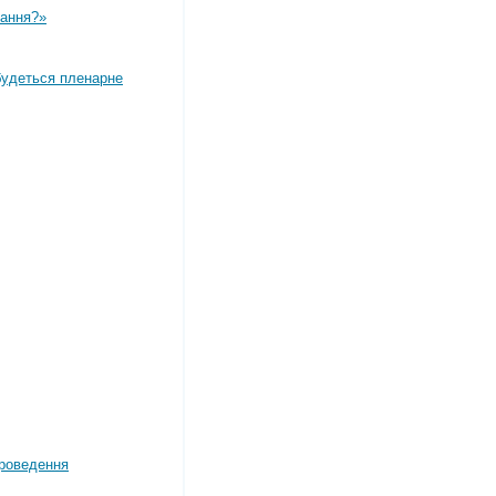
вання?»
дбудеться пленарне
роведення