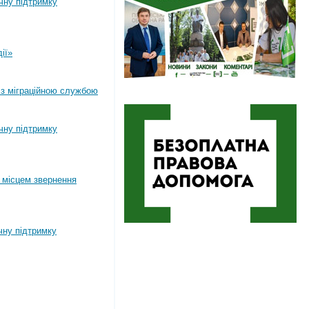
ічну підтримку
ії»
 з міграційною службою
ічну підтримку
 місцем звернення
чну підтримку