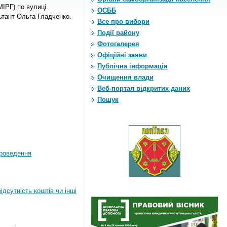
РГ) по вулиці
ОСББ
ьтант Ольга Гладченко.
Все про вибори
Події району
Фотогалерея
Офіційні заяви
Публічна інформація
Очищення влади
Веб-портал відкритих даних
Пошук
роведення
дсутність коштів чи інші