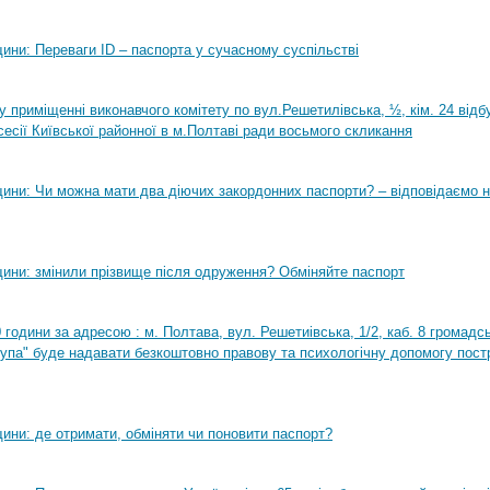
ини: Переваги ID – паспорта у сучасному суспільстві
0 у приміщенні виконавчого комітету по вул.Решетилівська, ½, кім. 24 від
сесії Київської районної в м.Полтаві ради восьмого скликання
ини: Чи можна мати два діючих закордонних паспорти? – відповідаємо н
ини: змінили прізвище після одруження? Обміняйте паспорт
0 години за адресою : м. Полтава, вул. Решетиівська, 1/2, каб. 8 громадсь
рупа" буде надавати безкоштовно правову та психологічну допомогу пост
ини: де отримати, обміняти чи поновити паспорт?