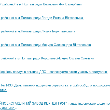
ої районної в м.Полтаві ради Климович Яни Валеріївни.
ї районної в м.Полтаві ради Лагоди Романа Вікторовича.
ї районної в м.Полтаві ради Ляшка Ігоря Івановича
ї районної в м.Полтаві ради Мохура Олександра Вікторовича
ї районної в м.Полтаві ради Корольової-Буцко Оксани Олегівни
ар’єрність послуг в органах ДПС – запрошуємо взяти участь в опитуванні
 № 1433 „Деякі питання підтримки окремих категорій осіб для проходжен
имка”
НОЕКСТАКЦІЙНИЙ ЗАВОД-КЕРНЕЛ ГРУП" надає інформацію щодо пр
 (09. 2025)