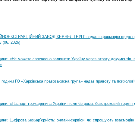
НОЕКСТРАКЦІЙНИЙ ЗАВОД-КЕРНЕЛ ГРУП" надає інформацію щодо п
 (06. 2026)
ни: «Не можете своєчасно залишити Україну через втрату документів, ві
»
00 години ГО «Харківська правозахисна група» надає правову та психолог
ни: «Паспорт громадянина України після 65 років: безстроковий термін д
ини: Цифрова безбар’єрність: онлайн-сервіси, які спрощують взаємодію