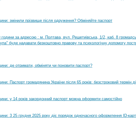
ини: змінили прізвище після одруження? Обміняйте паспорт
0 години за адресою : м. Полтава, вул. Решетиівська, 1/2, каб. 8 громадсь
рупа" буде надавати безкоштовно правову та психологічну допомогу пост
ини: де отримати, обміняти чи поновити паспорт?
ни: Паспорт громадянина України після 65 років: безстроковий термін ді
ини: у 14 років закордонний паспорт можна оформити самостійно
ини: 3 25 грудня 2025 року діє порядок одночасного оформлення ID-карт