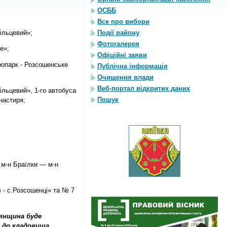
ОСББ
Все про вибори
Кільцевий»;
Події району
Фотогалерея
е»;
Офіційні заяви
дропарк - Розсошенське
Публічна інформація
Очищення влади
Веб-портал відкритих даних
Кільцевий», 1-го автобуса
Пошук
настиря;
- м-н Браїлки — м-н
 - с.Розсошенці» та № 7
лянщина буде
- до кладовища.