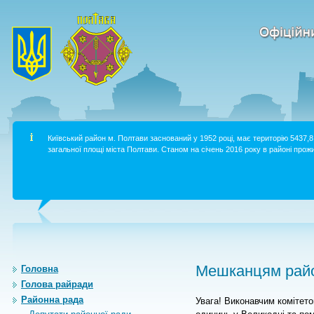
Київський район м. Полтави заснований у 1952 році, має територію 5437,8 
загальної площі міста Полтави. Станом на січень 2016 року в районі прожи
Мешканцям райо
Головна
Голова райради
Районна рада
Увага! Виконавчим комітето