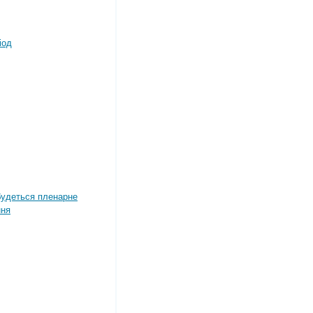
іод
дбудеться пленарне
ння