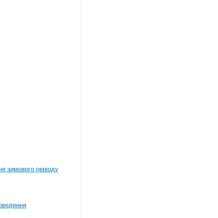
ня зимового періоду
оведення