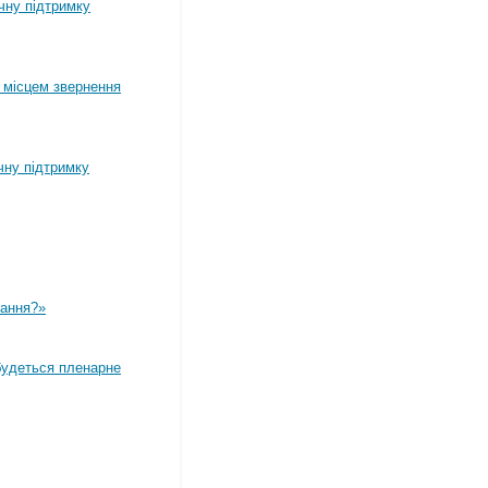
ічну підтримку
 місцем звернення
чну підтримку
вання?»
дбудеться пленарне