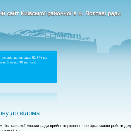
гектарів, що складає 52,8 % від
ває близько 90 тис. осіб.
ну до відома
м Полтавської міської ради прийнято рішення про організацію роботи до