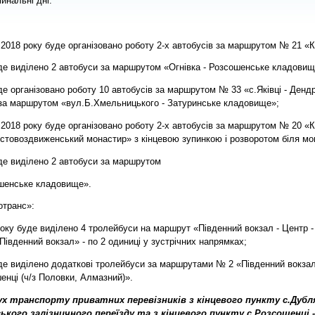
инальні дні:
тня 2018 року буде організовано роботу 2-х автобусів за маршрутом № 21 «
буде виділено 2 автобуси за маршрутом «Огнівка - Розсошенське кладовищ
буде організовано роботу 10 автобусів за маршрутом № 33 «с.Яківці - Ден
за маршрутом «вул.Б.Хмельницького - Затуринське кладовище»;
тня 2018 року буде організовано роботу 2-х автобусів за маршрутом № 20 «
стовоздвиженський монастир» з кінцевою зупинкою і розворотом біля мо
буде виділено 2 автобуси за маршрутом
ошенське кладовище».
отранс»:
8 року буде виділено 4 тролейбуси на маршрут «Південний вокзал - Центр 
івденний вокзал» - по 2 одиниці у зустрічних напрямках;
буде виділено додаткові тролейбуси за маршрутами № 2 «Південний вокзал
шенці (ч/з Половки, Алмазний)».
 рух транспорту приватних перевізників з кінцевого пункту с.Дуб
кого залізничного переїзду та з кінцевого пункту с.Розсошенці 