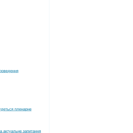
роведення
будеться пленарне
а актуальне запитання