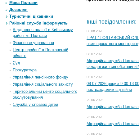
Мапа Полтави
Дозвілля
Туристичні цікавинки
Інші повідомлення:
Районні служби інформують
Відділення поліції в Київському
06.08.2026
районі м. Полтави
ПРАТ "ПОЛТАВСЬКИЙ ОЛІЙ
Фінансове управління
післяпроєктного моніторингу
Центр пробації в Полтавській
08.07.2026
області
Міграційна служба Полтавщи
Суд
складні життєві обставини?
Прокуратура
Управління пенсійного фонду
06.07.2026
08.07.2026 року з 9:00-13:
Управління соціального захисту
постраждалим від війни
Територіальний центр соціального
обслуговування
29.06.2026
Служба у справах дітей
Міграційна служба Полтавщи
23.06.2026
Міграційна служба Полтавщ
22.06.2026