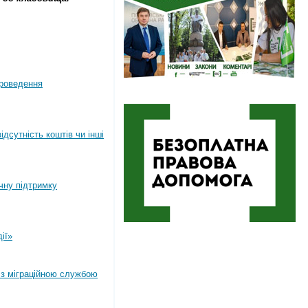
роведення
дсутність коштів чи інші
ічну підтримку
ії»
 з міграційною службою