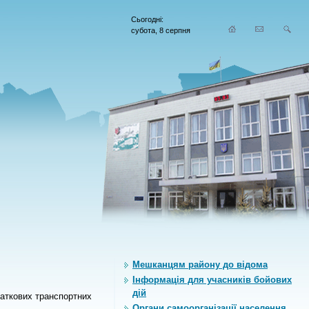
Сьогодні:
субота, 8 серпня
Мешканцям району до відома
Інформація для учасників бойових
дій
даткових транспортних
Органи самоорганiзацiї населення