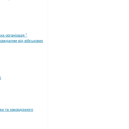
ка організація "
раждалим від військових
ї
ки та закордонного