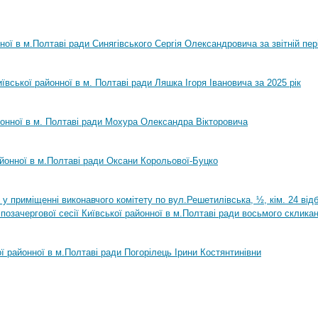
нної в м.Полтаві ради Синягівського Сергія Олександровича за звітній пер
ївської районної в м. Полтаві ради Ляшка Ігоря Івановича за 2025 рік
йонної в м. Полтаві ради Мохура Олександра Вікторовича
айонної в м.Полтаві ради Оксани Корольової-Буцко
0 у приміщенні виконавчого комітету по вул.Решетилівська, ½, кім. 24 ві
позачергової сесії Київської районної в м.Полтаві ради восьмого склика
ої районної в м.Полтаві ради Погорілець Ірини Костянтинівни