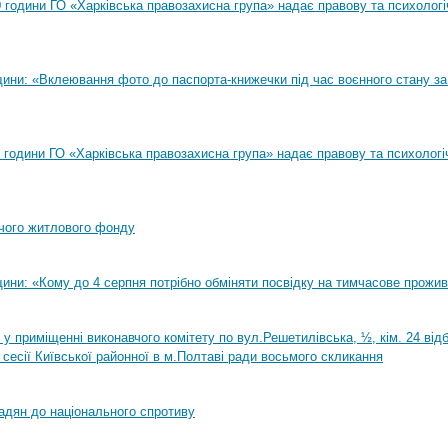
00 години ГО «Харківська правозахисна група» надає правову та психолог
ини: «Вклеювання фото до паспорта-книжечки під час воєнного стану за
00 години ГО «Харківська правозахисна група» надає правову та психологі
чого житлового фонду
ини: «Кому до 4 серпня потрібно обміняти посвідку на тимчасове прожи
0 у приміщенні виконавчого комітету по вул.Решетилівська, ½, кім. 24 ві
 сесії Київської районної в м.Полтаві ради восьмого скликання
адян до національного спротиву