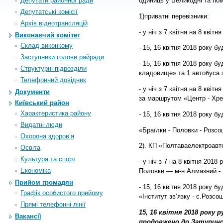
Депутати районної ради
одиниць у Великодні та пом
Депутатські комісії
1)приватні перевізники:
Архiв вiдеотрансляцiй
- у ніч з 7 квітня на 8 кві
Виконавчий комітет
Склад виконкому
- 15, 16 квітня 2018 року 
Заступники голови райради
- 15, 16 квітня 2018 року 
Структурні підрозділи
кладовище» та 1 автобуса 
Телефонний довідник
- у ніч з 7 квітня на 8 кві
Документи
за маршрутом «Центр - Хре
Київський район
Характеристика району
- 15, 16 квітня 2018 року 
Видатні люди
«Браїлки - Половки - Розс
Охорона здоров’я
2). КП «Полтаваелектроавт
Освіта
Культура та спорт
- у ніч з 7 на 8 квітня 201
Економіка
Половки — м-н Алмазний - П
Прийом громадян
- 15, 16 квітня 2018 року 
Графік особистого прийому
«Інститут зв’язку - с.Розсо
Прямі телефонні лінії
15, 16 квітня 2018 року
Вакансії
продовжено до Затуринсь