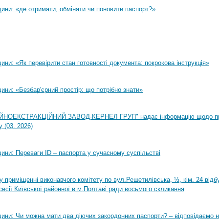
ини: «де отримати, обміняти чи поновити паспорт?»
ни: «Як перевірити стан готовності документа: покрокова інструкція»
ни: «Безбар'єрний простір: що потрібно знати»
НОЕКСТРАКЦІЙНИЙ ЗАВОД-КЕРНЕЛ ГРУП" надає інформацію щодо п
 (03. 2026)
ини: Переваги ID – паспорта у сучасному суспільстві
0 у приміщенні виконавчого комітету по вул.Решетилівська, ½, кім. 24 від
сесії Київської районної в м.Полтаві ради восьмого скликання
ини: Чи можна мати два діючих закордонних паспорти? – відповідаємо н