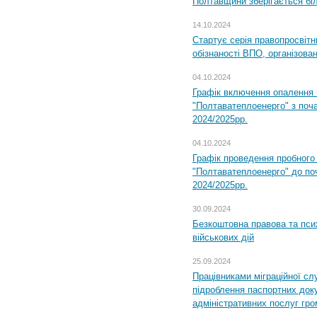
Полтавщини зберігається бі
14.10.2024
Стартує серія правопросвіт
обізнаності ВПО, організов
04.10.2024
Графік включення опалення
"Полтаватеплоенерго" з поч
2024/2025рр.
04.10.2024
Графік проведення пробног
"Полтаватеплоенерго" до по
2024/2025рр.
30.09.2024
Безкоштовна правова та пси
військових дій
25.09.2024
Працівниками міграційної с
підроблення паспортних доку
адміністративних послуг гр