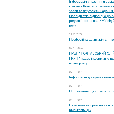
Інформація управління соці
комітету Київської районної 
заяви та черговість надання 
інвалідністю відповідно до 
редакції постанови КМУ від 
року
11.11.2024
Професійна адаптація для ве
07.11.2024
ПРаТ " ПОЛТАВСЬКИЙ ОЛІ
ГРУП " надає інформацію що
моніторингу.
07.11.2024
Інформація до відома ветера
07.11.2024
Полтавщина: де отримати, о
04.11.2024
Безкоштовна правова та пси
військових дій