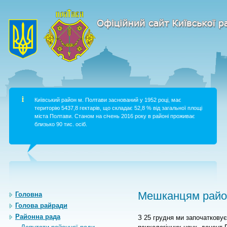
Київський район м. Полтави заснований у 1952 році, має
територію 5437,8 гектарів, що складає 52,8 % від загальної площі
міста Полтави. Станом на січень 2016 року в районі проживає
близько 90 тис. осіб.
Мешканцям район
Головна
Голова райради
Районна рада
З 25 грудня ми започатковує