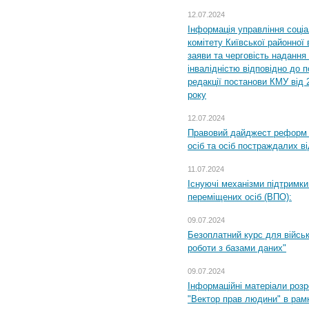
12.07.2024
Інформація управління соці
комітету Київської районної 
заяви та черговість надання 
інвалідністю відповідно до 
редакції постанови КМУ від 
року
12.07.2024
Правовий дайджест реформ 
осіб та осіб постраждалих ві
11.07.2024
Існуючі механізми підтримки
переміщених осіб (ВПО):
09.07.2024
Безоплатний курс для військ
роботи з базами даних"
09.07.2024
Інформаційні матеріали розр
"Вектор прав людини" в рам