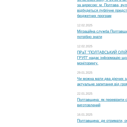
за адресою: м. Полтава, вул
відбудеться публічне предс
бюджетних програм
12.02.2025
Міграційна служба Полтавщи
потрібно знати
12.02.2025
ПРаТ "ПОЛТАВСЬКИЙ ОЛІ
ГРУП" надає інформацію що
моніторингу.
29.01.2025
Чи можна мати два діючих з
актуальне запитання від гр
22.01.2025
Полтавщина: як перевірити 
виготовлений
16.01.2025
Полтавщина: де отримати, о