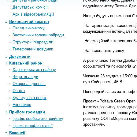
Депутати районної ради
психологічних наук, доцент
педуніверситету Тетяна Дзю
Депутатські комісії
Архiв вiдеотрансляцiй
На що будуть спрямовані її 
Виконавчий комітет
-На гармонізацію психоемоці
Склад виконкому
комунікаційний потенціал і 
Заступники голови райради
-На емоційний інтелект особ
Структурні підрозділи
Телефонний довідник
-На психологію успіху.
Документи
А розпочинає Тетяна Дзюба с
Київський район
особистості та психологія б
Характеристика району
Чекаємо 25 грудня з 15:00 д
Видатні люди
вул.Соборності, 46 В.
Охорона здоров’я
Освіта
Попередній запис за телефон
Культура та спорт
Проєкт «Poltava Green Open
Економіка
інститут розвитку громад» 
Прийом громадян
рамках спільного проєкту Є
Графік особистого прийому
розвитку ООН «Мери за еко
зростанн
Прямі телефонні лінії
Вакансії