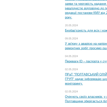
заяви та черговість надання 
інвалідністю відповідно до 
редакції постанови КМУ від 
року.
20.05.2024
Безбар’єрність для всіх і ко
09.05.2024
У зв'язку з аварією на напір
ремонтних робіт просимо ощ
04.05.2024
Переваги ID – паспорта у су
02.05.2024
ПРаТ "ПОЛТАВСЬКИЙ ОЛІ
ГРУП" надає інформацію що
моніторингу.
02.05.2024
Очікують своїх власників: у
Полтавщини зберігається бі