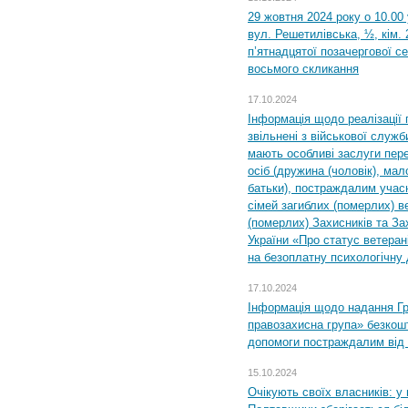
29 жовтня 2024 року о 10.00
вул. Решетилівська, ½, кім.
п’ятнадцятої позачергової се
восьмого скликання
17.10.2024
Інформація щодо реалізації 
звільнені з військової служби
мають особливі заслуги пер
осіб (дружина (чоловік), мало
батьки), постраждалим учас
сімей загиблих (померлих) ве
(померлих) Захисників та За
України «Про статус ветерані
на безоплатну психологічну 
17.10.2024
Інформація щодо надання Гр
правозахисна група» безкошт
допомоги постраждалим від з
15.10.2024
Очікують своїх власників: у