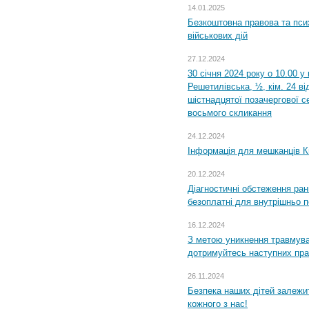
14.01.2025
Безкоштовна правова та пси
військових дій
27.12.2024
30 січня 2024 року о 10.00 у
Решетилівська, ½, кім. 24 в
шістнадцятої позачергової се
восьмого скликання
24.12.2024
Інформація для мешканців К
20.12.2024
Діагностичні обстеження ра
безоплатні для внутрішньо 
16.12.2024
З метою уникнення травмува
дотримуйтесь наступних пр
26.11.2024
Безпека наших дітей залежит
кожного з нас!