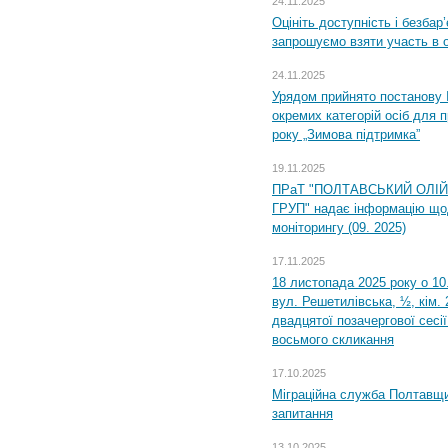
24.11.2025
Оцініть доступність і безбар
запрошуємо взяти участь в 
24.11.2025
Урядом прийнято постанову 
окремих категорій осіб для 
року „Зимова підтримка”
19.11.2025
ПРаТ "ПОЛТАВСЬКИЙ ОЛІ
ГРУП" надає інформацію що
моніторингу (09. 2025)
17.11.2025
18 листопада 2025 року о 10
вул. Решетилівська, ½, кім.
двадцятої позачергової сесії
восьмого скликання
17.10.2025
Міграційна служба Полтавщи
запитання
13.10.2025