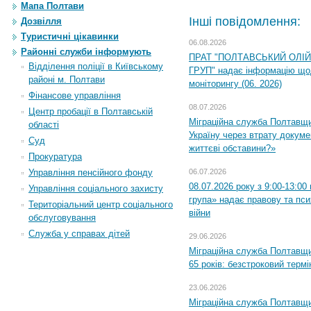
Мапа Полтави
Інші повідомлення:
Дозвілля
Туристичні цікавинки
06.08.2026
Районні служби інформують
ПРАТ "ПОЛТАВСЬКИЙ ОЛІ
Відділення поліції в Київському
ГРУП" надає інформацію що
районі м. Полтави
моніторингу (06. 2026)
Фінансове управління
08.07.2026
Центр пробації в Полтавській
Міграційна служба Полтавщ
області
Україну через втрату докумен
Суд
життєві обставини?»
Прокуратура
Управління пенсійного фонду
06.07.2026
08.07.2026 року з 9:00-13:0
Управління соціального захисту
група» надає правову та пс
Територіальний центр соціального
війни
обслуговування
Служба у справах дітей
29.06.2026
Міграційна служба Полтавщи
65 років: безстроковий термін
23.06.2026
Міграційна служба Полтавщи