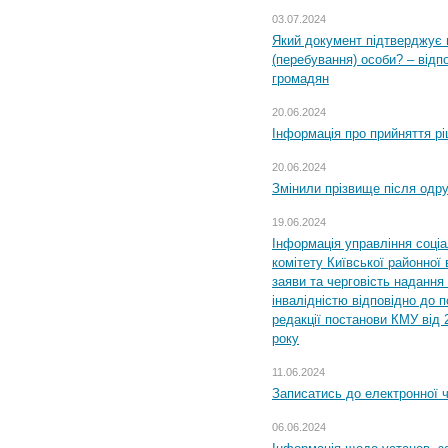
03.07.2024
Який документ підтверджує 
(перебування) особи? – відп
громадян
20.06.2024
Інформація про прийняття р
20.06.2024
Змінили прізвище після одр
19.06.2024
Інформація управління соці
комітету Київської районної 
заяви та черговість надання 
інвалідністю відповідно до 
редакції постанови КМУ від 
року
11.06.2024
Записатись до електронної ч
06.06.2024