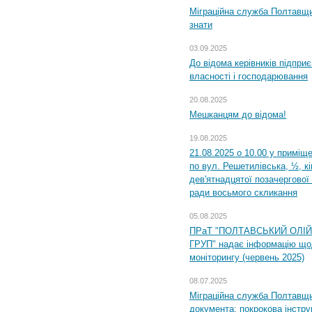
Міграційна служба Полтавщин
знати
03.09.2025
До відома керівників підприє
власності і господарювання
20.08.2025
Мешканцям до відома!
19.08.2025
21.08.2025 о 10.00 у приміщ
по вул. Решетилівська, ½, к
дев'ятнадцятої позачергової 
ради восьмого скликання
05.08.2025
ПРаТ "ПОЛТАВСЬКИЙ ОЛІ
ГРУП" надає інформацію що
моніторингу (червень 2025)
08.07.2025
Міграційна служба Полтавщин
документа: покрокова інстру