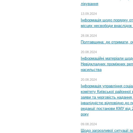
лікування
13.09.2024
Інформація щодо порядку от
місцях несвободи внаслідок з
28.08.2024
Полтавщина: де отримати, о
20.08.2024
Інформаційні матеріали щод
Невідкладних проміжних реп
насильства
20.08.2024
Інформація управління соці
комітету Київської районної 
заяви та черговість надання 
інвалідністю відповідно до 
редакції постанови КМУ від 
року
09.08.2024
Щодо загрозливої ситуації п