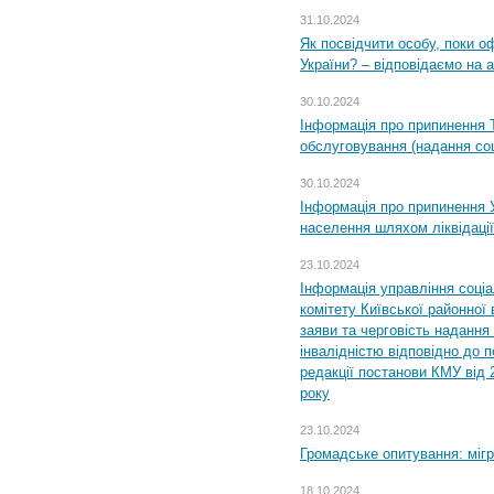
31.10.2024
Як посвідчити особу, поки 
України? – відповідаємо на 
30.10.2024
Інформація про припинення 
обслуговування (надання соц
30.10.2024
Інформація про припинення 
населення шляхом ліквідації
23.10.2024
Інформація управління соці
комітету Київської районної 
заяви та черговість надання 
інвалідністю відповідно до 
редакції постанови КМУ від 
року
23.10.2024
Громадське опитування: міг
18.10.2024