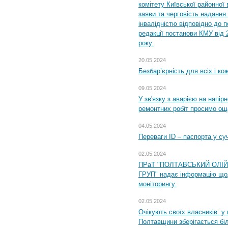
комітету Київської районної 
заяви та черговість надання 
інвалідністю відповідно до 
редакції постанови КМУ від 
року.
20.05.2024
Безбар’єрність для всіх і ко
09.05.2024
У зв'язку з аварією на напір
ремонтних робіт просимо ощ
04.05.2024
Переваги ID – паспорта у су
02.05.2024
ПРаТ "ПОЛТАВСЬКИЙ ОЛІ
ГРУП" надає інформацію що
моніторингу.
02.05.2024
Очікують своїх власників: у
Полтавщини зберігається бі