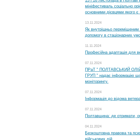
15 і 16 листопада в Полтав
мініфестиваль соціально орі
основними дієвцями якого є в
13.11.2024
Як внутрішньо переміщеним 
допомогу в стаціонарних ум
11.11.2024
Професійна адаптація для ве
07.11.2024
ПРаТ " ПОЛТАВСЬКИЙ ОЛІ
ГРУП " надає інформацію що
моніторингу.
07.11.2024
Інформація до відома ветера
07.11.2024
Полтавщина: де отримати, о
04.11.2024
Безкоштовна правова та пси
військових дій