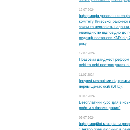
12.07.2024
Інформація управління соці
комітету Київської районної 
заяви та черговість надання 
інвалідністю відповідно до 
редакції постанови КМУ від 
року
12.07.2024
Правовий дайджест реформ 
осіб та осіб постраждалих ві
11.07.2024
Існуючі механізми підтримки
переміщених осіб (ВПО):
09.07.2024
Безоплатний курс для військ
роботи з базами даних"
09.07.2024
Інформаційні матеріали розр
"Вектор прав людини" в рам