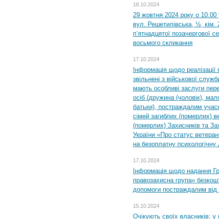
18.10.2024
29 жовтня 2024 року о 10.00
вул. Решетилівська, ½, кім.
п’ятнадцятої позачергової се
восьмого скликання
17.10.2024
Інформація щодо реалізації 
звільнені з військової служби
мають особливі заслуги пер
осіб (дружина (чоловік), мало
батьки), постраждалим учас
сімей загиблих (померлих) ве
(померлих) Захисників та За
України «Про статус ветерані
на безоплатну психологічну 
17.10.2024
Інформація щодо надання Гр
правозахисна група» безкошт
допомоги постраждалим від з
15.10.2024
Очікують своїх власників: у