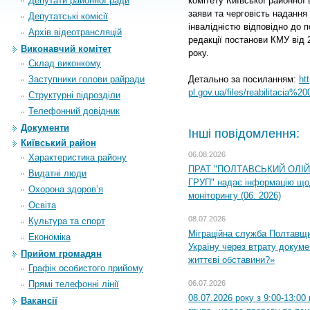
Депутати районної ради
комітету Київської районної 
заяви та черговість надання 
Депутатські комісії
інвалідністю відповідно до 
Архiв вiдеотрансляцiй
редакції постанови КМУ від 
Виконавчий комітет
року.
Склад виконкому
Заступники голови райради
Детально за посиланням:
htt
pl.gov.ua/files/reabilitacia%2
Структурні підрозділи
Телефонний довідник
Документи
Інші повідомлення:
Київський район
06.08.2026
Характеристика району
ПРАТ "ПОЛТАВСЬКИЙ ОЛІ
Видатні люди
ГРУП" надає інформацію що
Охорона здоров’я
моніторингу (06. 2026)
Освіта
08.07.2026
Культура та спорт
Міграційна служба Полтавщ
Економіка
Україну через втрату докумен
Прийом громадян
життєві обставини?»
Графік особистого прийому
Прямі телефонні лінії
06.07.2026
08.07.2026 року з 9:00-13:0
Вакансії