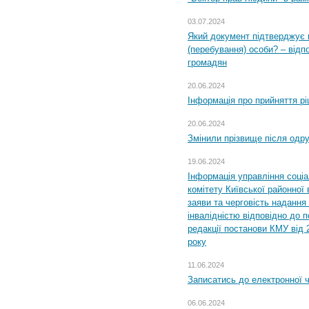
03.07.2024
Який документ підтверджує 
(перебування) особи? – відп
громадян
20.06.2024
Інформація про прийняття р
20.06.2024
Змінили прізвище після одр
19.06.2024
Інформація управління соці
комітету Київської районної 
заяви та черговість надання 
інвалідністю відповідно до 
редакції постанови КМУ від 
року
11.06.2024
Записатись до електронної ч
06.06.2024