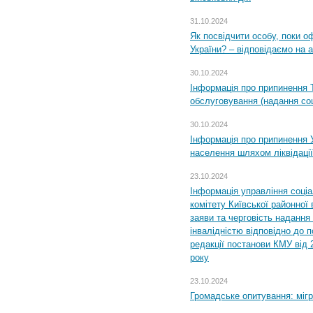
31.10.2024
Як посвідчити особу, поки 
України? – відповідаємо на 
30.10.2024
Інформація про припинення 
обслуговування (надання соц
30.10.2024
Інформація про припинення 
населення шляхом ліквідації
23.10.2024
Інформація управління соці
комітету Київської районної 
заяви та черговість надання 
інвалідністю відповідно до 
редакції постанови КМУ від 
року
23.10.2024
Громадське опитування: міг