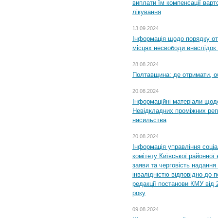
виплати їм компенсації варт
лікування
13.09.2024
Інформація щодо порядку от
місцях несвободи внаслідок з
28.08.2024
Полтавщина: де отримати, о
20.08.2024
Інформаційні матеріали щод
Невідкладних проміжних реп
насильства
20.08.2024
Інформація управління соці
комітету Київської районної 
заяви та черговість надання 
інвалідністю відповідно до 
редакції постанови КМУ від 
року
09.08.2024