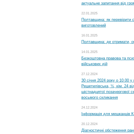
актуальне запитання від гр
22.01.2025
Полтавщина: як перевірити 
виготовлений
16.01.2025
Полтавщина: де отримати, о
14.01.2025
Безкоштовна правова та пси
військових дій
27.12.2024
30 січня 2024 року о 10.00 у
Решетилівська, ½, кім. 24 в
шістнадцятої позачергової се
восьмого скликання
24.12.2024
Інформація для мешканців К
20.12.2024
Діагностичні обстеження ра