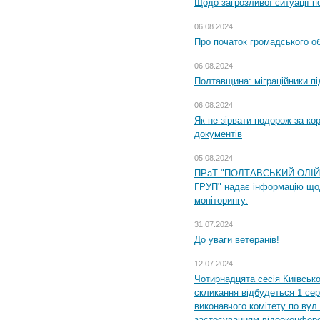
Щодо загрозливої ситуації п
06.08.2024
Про початок громадського о
06.08.2024
Полтавщина: міграційники пі
06.08.2024
Як не зірвати подорож за кор
документів
05.08.2024
ПРаТ "ПОЛТАВСЬКИЙ ОЛІ
ГРУП" надає інформацію що
моніторингу.
31.07.2024
До уваги ветеранів!
12.07.2024
Чотирнадцята сесія Київсько
скликання відбудеться 1 сер
виконавчого комітету по вул.
застосуванням відеоконфер