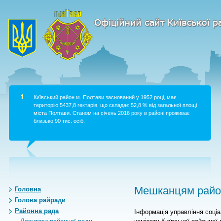
Київський район м. Полтави заснований у 1952 році, має
територію 5437,8 гектарів, що складає 52,8 % від загальної площі
міста Полтави. Станом на січень 2016 року в районі проживає
близько 90 тис. осіб.
Мешканцям район
Головна
Голова райради
Районна рада
Інформація управління соці