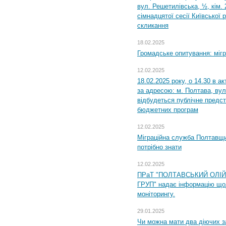
вул. Решетилівська, ½, кім.
сімнадцятої сесії Київської 
скликання
18.02.2025
Громадське опитування: міг
12.02.2025
18.02.2025 року, о 14.30 в а
за адресою: м. Полтава, вул
відбудеться публічне предс
бюджетних програм
12.02.2025
Міграційна служба Полтавщи
потрібно знати
12.02.2025
ПРаТ "ПОЛТАВСЬКИЙ ОЛІ
ГРУП" надає інформацію що
моніторингу.
29.01.2025
Чи можна мати два діючих з