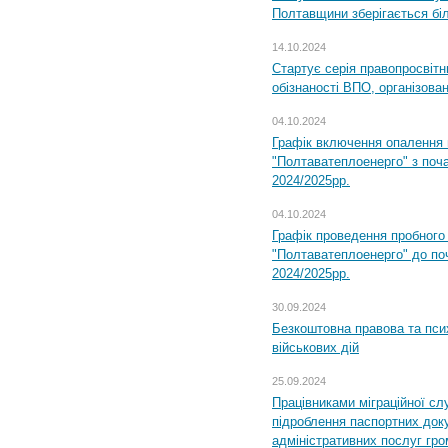
Полтавщини зберігається бі
14.10.2024
Стартує серія правопросвіт
обізнаності ВПО, організов
04.10.2024
Графік включення опалення
"Полтаватеплоенерго" з поч
2024/2025рр.
04.10.2024
Графік проведення пробног
"Полтаватеплоенерго" до по
2024/2025рр.
30.09.2024
Безкоштовна правова та пси
військових дій
25.09.2024
Працівниками міграційної с
підроблення паспортних доку
адміністративних послуг гр