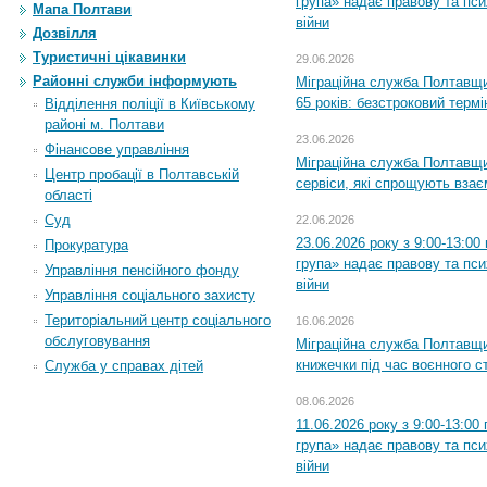
група» надає правову та пс
Мапа Полтави
війни
Дозвілля
Туристичні цікавинки
29.06.2026
Районні служби інформують
Міграційна служба Полтавщи
65 років: безстроковий термін
Відділення поліції в Київському
районі м. Полтави
23.06.2026
Фінансове управління
Міграційна служба Полтавщи
Центр пробації в Полтавській
сервіси, які спрощують вза
області
Суд
22.06.2026
23.06.2026 року з 9:00-13:0
Прокуратура
група» надає правову та пс
Управління пенсійного фонду
війни
Управління соціального захисту
Територіальний центр соціального
16.06.2026
обслуговування
Міграційна служба Полтавщ
книжечки під час воєнного с
Служба у справах дітей
08.06.2026
11.06.2026 року з 9:00-13:0
група» надає правову та пс
війни