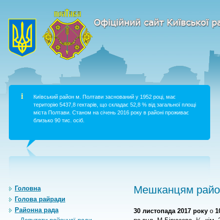
Київський район м. Полтави заснований у 1952 році, має
територію 5437,8 гектарів, що складає 52,8 % від загальної площі
міста Полтави. Станом на січень 2016 року в районі проживає
близько 90 тис. осіб.
Мешканцям район
Головна
Голова райради
Районна рада
30 листопада 2017 року
о
1