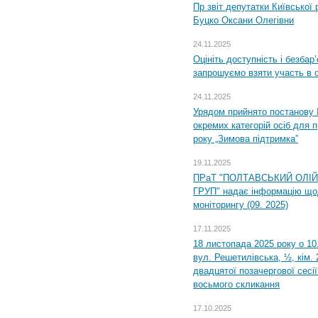
Пр звіт депутатки Київської
Буцко Оксани Олегівни
24.11.2025
Оцініть доступність і безбар
запрошуємо взяти участь в 
24.11.2025
Урядом прийнято постанову 
окремих категорій осіб для 
року „Зимова підтримка”
19.11.2025
ПРаТ "ПОЛТАВСЬКИЙ ОЛІ
ГРУП" надає інформацію що
моніторингу (09. 2025)
17.11.2025
18 листопада 2025 року о 10
вул. Решетилівська, ½, кім.
двадцятої позачергової сесії
восьмого скликання
17.10.2025