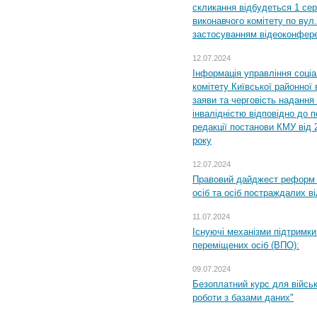
скликання відбудеться 1 сер
виконавчого комітету по вул.
застосуванням відеоконфер
12.07.2024
Інформація управління соці
комітету Київської районної 
заяви та черговість надання 
інвалідністю відповідно до 
редакції постанови КМУ від 
року
12.07.2024
Правовий дайджест реформ 
осіб та осіб постраждалих ві
11.07.2024
Існуючі механізми підтримки
переміщених осіб (ВПО):
09.07.2024
Безоплатний курс для військ
роботи з базами даних"