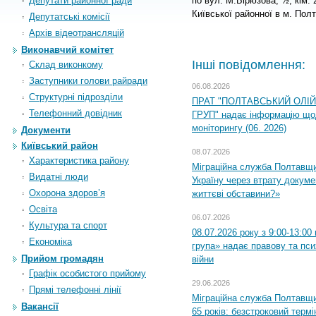
Депутати районної ради
по вул. М.Бірюзова, ½, кім.
Київської районної в м. Пол
Депутатські комісії
Архiв вiдеотрансляцiй
Виконавчий комітет
Інші повідомлення:
Склад виконкому
Заступники голови райради
06.08.2026
Структурні підрозділи
ПРАТ "ПОЛТАВСЬКИЙ ОЛІ
Телефонний довідник
ГРУП" надає інформацію що
моніторингу (06. 2026)
Документи
Київський район
08.07.2026
Характеристика району
Міграційна служба Полтавщ
Видатні люди
Україну через втрату докумен
Охорона здоров’я
життєві обставини?»
Освіта
06.07.2026
Культура та спорт
08.07.2026 року з 9:00-13:0
Економіка
група» надає правову та пс
Прийом громадян
війни
Графік особистого прийому
29.06.2026
Прямі телефонні лінії
Міграційна служба Полтавщи
Вакансії
65 років: безстроковий термін