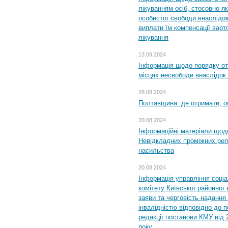
лікуванням осіб, стосовно 
особистої свободи внаслідок 
виплати їм компенсації варт
лікування
13.09.2024
Інформація щодо порядку от
місцях несвободи внаслідок з
28.08.2024
Полтавщина: де отримати, о
20.08.2024
Інформаційні матеріали щод
Невідкладних проміжних реп
насильства
20.08.2024
Інформація управління соці
комітету Київської районної 
заяви та черговість надання 
інвалідністю відповідно до 
редакції постанови КМУ від 
року