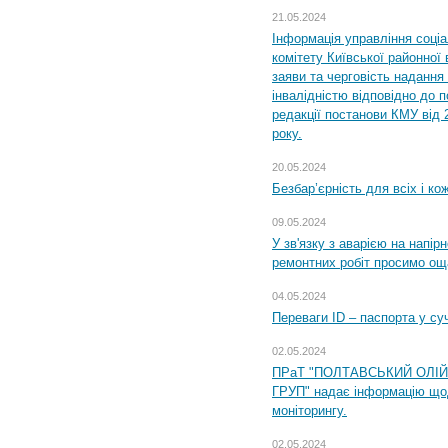
21.05.2024
Інформація управління соці
комітету Київської районної 
заяви та черговість надання 
інвалідністю відповідно до 
редакції постанови КМУ від 
року.
20.05.2024
Безбар’єрність для всіх і ко
09.05.2024
У зв'язку з аварією на напір
ремонтних робіт просимо ощ
04.05.2024
Переваги ID – паспорта у су
02.05.2024
ПРаТ "ПОЛТАВСЬКИЙ ОЛІ
ГРУП" надає інформацію що
моніторингу.
02.05.2024