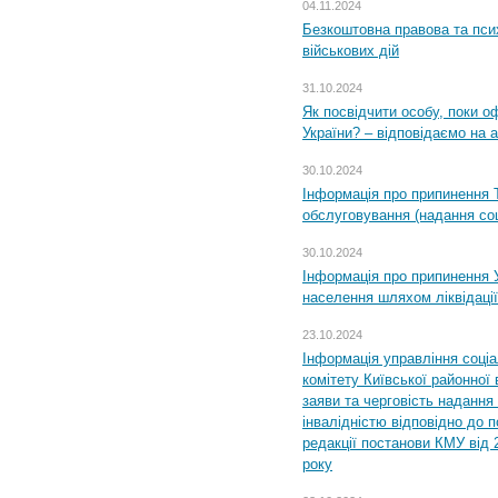
04.11.2024
Безкоштовна правова та пси
військових дій
31.10.2024
Як посвідчити особу, поки 
України? – відповідаємо на 
30.10.2024
Інформація про припинення 
обслуговування (надання соц
30.10.2024
Інформація про припинення 
населення шляхом ліквідації
23.10.2024
Інформація управління соці
комітету Київської районної 
заяви та черговість надання 
інвалідністю відповідно до 
редакції постанови КМУ від 
року