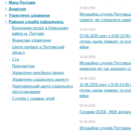
Мапа Полтави
23.06.2026
Дозвілля
Міграційна служба Полтавщи
Туристичні цікавинки
сервіси, які спрощують вза
Районні служби інформують
Відділення поліції в Київському
22.06.2026
районі м. Полтави
23.06.2026 року з 9:00-13:0
Фінансове управління
група» надає правову та пс
війни
Центр пробації в Полтавській
області
16.06.2026
Суд
Міграційна служба Полтавщ
Прокуратура
книжечки під час воєнного с
Управління пенсійного фонду
08.06.2026
Управління соціального захисту
11.06.2026 року з 9:00-13:0
Територіальний центр соціального
група» надає правову та пс
обслуговування
війни
Служба у справах дітей
08.06.2026
Головам ОСББ, ЖБК відомч
03.06.2026
Міграційна служба Полтавщи