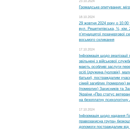
23.10.2024
Громадське опитування: міг
18.10.2024
29 жовтня 2024 року о 10.00
вул. Решетилівська, ½, кім.
п’ятнадцятої позачергової се
восьмого скликання
17.10.2024
Інформація щодо реалізації 
звільнені з військової служби
мають особливі заслуги пер
осіб (дружина (чоловік), мало
батьки), постраждалим учас
сімей загиблих (померлих) ве
(померлих) Захисників та За
України «Про статус ветерані
на безоплатну психологічну 
17.10.2024
Інформація щодо надання Гр
правозахисна група» безкошт
допомоги постраждалим від з