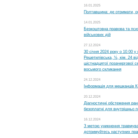
16.01.2025
Полтавщина: де отримати, о
14.01.2025
Безкоштовна правова та пси
військових дій
27.12.2024
30 січня 2024 року о 10.00 у
Решетилівська, ½, кім. 24 в
шістнадцятої позачергової се
восьмого скликання
24.12.2024
Інформація для мешканців К
20.12.2024
Діагностичні обстеження ра
безоплатні для внутрішньо 
16.12.2024
З метою уникнення травмува
дотримуйтесь наступних пр