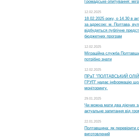
Громадське опитування: міг
12.02.2025
18.02.2025 року, о 14.30 в а
за адресою: м. Полтава, вул
відбудеться публічне предс
бюджетних програм
12.02.2025
Міграційна служба Полтавщи
потрібно знати
12.02.2025
ПРаТ "ПОЛТАВСЬКИЙ ОЛІ
ГРУП" надає інформацію що
моніторингу.
29.01.2025
Чи можна мати два діючих з
актуальне запитання від гр
22.01.2025
Полтавщина: як перевірити 
виготовлений