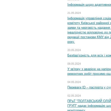
Інформація щодо адаптивного
21.05.2024
Інформація управління соці
комітету Київської районної 
заяви та черговість надання 
інвалідністю відповідно до 
редакції постанови КМУ від 
року.
20.05.2024
Безбар’єрність для всіх і ко
09.05.2024
У зв'язку з аварією на напір
ремонтних робіт просимо ощ
04.05.2024
Переваги ID – паспорта у су
02.05.2024
ПРаТ "ПОЛТАВСЬКИЙ ОЛІ
ГРУП" надає інформацію що
моніторингу.