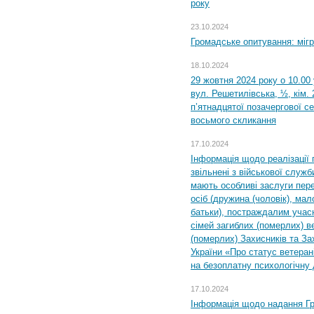
року
23.10.2024
Громадське опитування: міг
18.10.2024
29 жовтня 2024 року о 10.00
вул. Решетилівська, ½, кім.
п’ятнадцятої позачергової се
восьмого скликання
17.10.2024
Інформація щодо реалізації 
звільнені з військової служби
мають особливі заслуги пер
осіб (дружина (чоловік), мало
батьки), постраждалим учас
сімей загиблих (померлих) ве
(померлих) Захисників та За
України «Про статус ветерані
на безоплатну психологічну 
17.10.2024
Інформація щодо надання Гр