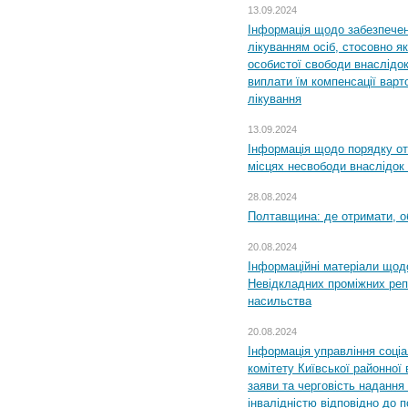
13.09.2024
Інформація щодо забезпечен
лікуванням осіб, стосовно 
особистої свободи внаслідок 
виплати їм компенсації варт
лікування
13.09.2024
Інформація щодо порядку от
місцях несвободи внаслідок з
28.08.2024
Полтавщина: де отримати, о
20.08.2024
Інформаційні матеріали щод
Невідкладних проміжних реп
насильства
20.08.2024
Інформація управління соці
комітету Київської районної 
заяви та черговість надання 
інвалідністю відповідно до 