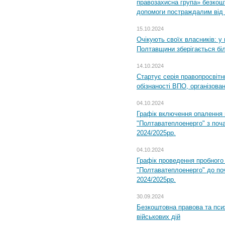
правозахисна група» безкошт
допомоги постраждалим від з
15.10.2024
Очікують своїх власників: у
Полтавщини зберігається бі
14.10.2024
Стартує серія правопросвіт
обізнаності ВПО, організов
04.10.2024
Графік включення опалення
"Полтаватеплоенерго" з поч
2024/2025рр.
04.10.2024
Графік проведення пробног
"Полтаватеплоенерго" до по
2024/2025рр.
30.09.2024
Безкоштовна правова та пси
військових дій