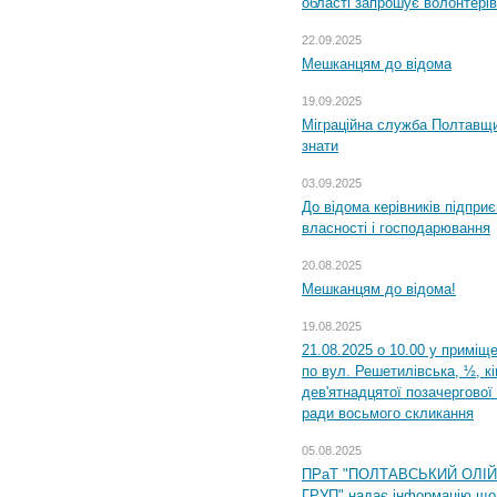
області запрошує волонтерів
22.09.2025
Мешканцям до відома
19.09.2025
Міграційна служба Полтавщин
знати
03.09.2025
До відома керівників підприє
власності і господарювання
20.08.2025
Мешканцям до відома!
19.08.2025
21.08.2025 о 10.00 у приміщ
по вул. Решетилівська, ½, к
дев'ятнадцятої позачергової 
ради восьмого скликання
05.08.2025
ПРаТ "ПОЛТАВСЬКИЙ ОЛІ
ГРУП" надає інформацію що