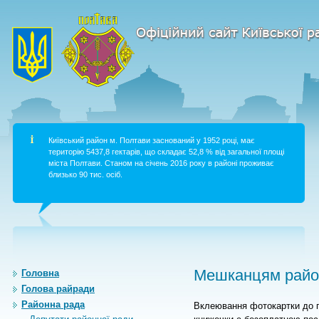
Київський район м. Полтави заснований у 1952 році, має
територію 5437,8 гектарів, що складає 52,8 % від загальної площі
міста Полтави. Станом на січень 2016 року в районі проживає
близько 90 тис. осіб.
Мешканцям район
Головна
Голова райради
Районна рада
Вклеювання фотокартки до п