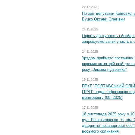
22.12.2025
Пр звіт депутатки Київської
Буцко Оксани Олегівни
24.11.2025
Оцініть доступність і безбар
запрошуємо взяти участь в 
24.11.2025
Урядом прийнято постанову 
окремих категорій осіб для 
року „Зимова підтримка”
19.11.2025
ПРаТ "ПОЛТАВСЬКИЙ ОЛІ
ГРУП" надає інформацію що
моніторингу (09. 2025)
17.11.2025
18 листопада 2025 року о 10
вул. Решетилівська, ½, кім.
двадцятої позачергової сесії
восьмого скликання