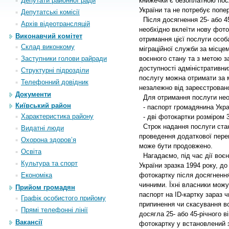
Депутати районної ради
книжечки є безоплатною пос
України та не потребує попе
Депутатські комісії
Після досягнення 25- або 45
Архiв вiдеотрансляцiй
необхідно вклеїти нову фот
Виконавчий комітет
отримання цієї послуги особ
Склад виконкому
міграційної служби за місцем
Заступники голови райради
воєнного стану та з метою з
доступності адміністративни
Структурні підрозділи
послугу можна отримати за 
Телефонний довідник
незалежно від зареєстрован
Документи
Для отримання послуги нео
Київський район
- паспорт громадянина Укра
Характеристика району
- дві фотокартки розміром 3
Строк надання послуги стано
Видатні люди
проведення додаткової пере
Охорона здоров’я
може бути продовжено.
Освіта
Нагадаємо, під час дії воє
Культура та спорт
України зразка 1994 року, д
Економіка
фотокартку після досягнення
чинними. Їхні власники можу
Прийом громадян
паспорт на ID-картку зараз 
Графік особистого прийому
припинення чи скасування в
Прямі телефонні лінії
досягла 25- або 45-річного в
Вакансії
фотокартку у встановлений 