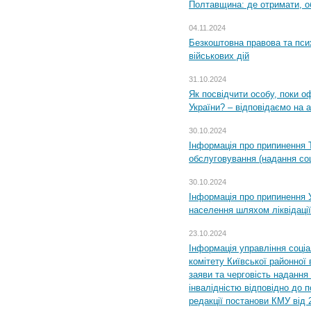
Полтавщина: де отримати, о
04.11.2024
Безкоштовна правова та пси
військових дій
31.10.2024
Як посвідчити особу, поки 
України? – відповідаємо на 
30.10.2024
Інформація про припинення 
обслуговування (надання соц
30.10.2024
Інформація про припинення 
населення шляхом ліквідації
23.10.2024
Інформація управління соці
комітету Київської районної 
заяви та черговість надання 
інвалідністю відповідно до 
редакції постанови КМУ від 