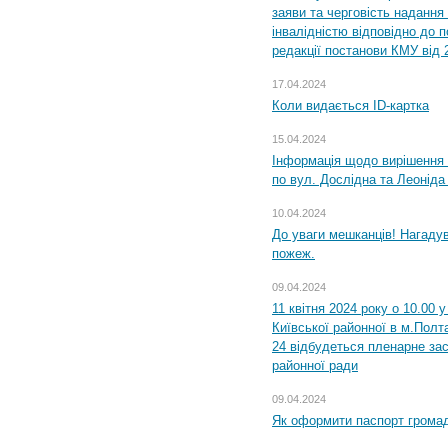
заяви та черговість надання 
інвалідністю відповідно до 
редакції постанови КМУ від 
17.04.2024
Коли видається ID-картка
15.04.2024
Інформація щодо вирішення 
по вул. Дослідна та Леоніда
10.04.2024
До уваги мешканців! Нагаду
пожеж.
09.04.2024
11 квітня 2024 року о 10.00 
Київської районної в м.Полта
24 відбудеться пленарне зас
районної ради
09.04.2024
Як оформити паспорт громад