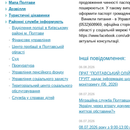
Мапа Полтави
продовження чинності паспор
поширюються. У такому випа
Дозвілля
оформити паспорт громадяни
Туристичні цікавинки
Виникли питання - в Управлі
Районні служби інформують
(0532)608969, офіційна стор
Відділення поліції в Київському
області у соціальній мережі
районі м. Полтави
https://www.facebook.com/ud
Фінансове управління
актуальні консультації.
Центр пробації в Полтавській
області
Інші повідомлення:
Суд
Прокуратура
06.08.2026
Управління пенсійного фонду
ПРАТ "ПОЛТАВСЬКИЙ ОЛІ
Управління соціального захисту
ГРУП" надає інформацію що
моніторингу (06. 2026)
Територіальний центр соціального
обслуговування
08.07.2026
Служба у справах дітей
Міграційна служба Полтавщ
Україну через втрату докумен
життєві обставини?»
06.07.2026
08.07.2026 року з 9:00-13:0