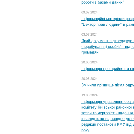
роботи з базами даних"
09.07.2024
Інформаційні матеріали розр
"Вектор прав людини" в рам
03.07.2024
Який документ підтверджує 
(перебування) особи? – відп
громадян
20.06.2024
Інформація про прийняття р
20.06.2024
Змінили прізвище після одр
19.06.2024
Інформація управління соці
комітету Київської районної 
заяви та черговість надання 
інвалідністю відповідно до 
редакції постанови КМУ від 
року