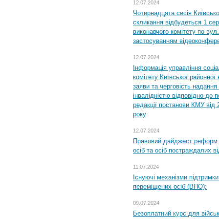
12.07.2024
Чотирнадцята сесія Київсько
скликання відбудеться 1 сер
виконавчого комітету по вул.
застосуванням відеоконфер
12.07.2024
Інформація управління соці
комітету Київської районної 
заяви та черговість надання 
інвалідністю відповідно до 
редакції постанови КМУ від 
року
12.07.2024
Правовий дайджест реформ 
осіб та осіб постраждалих ві
11.07.2024
Існуючі механізми підтримки
переміщених осіб (ВПО):
09.07.2024
Безоплатний курс для військ