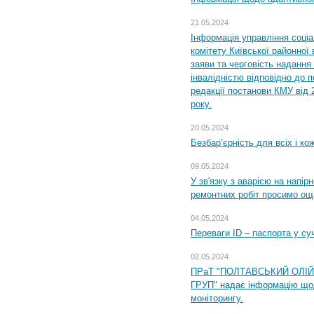
21.05.2024
Інформація управління соці
комітету Київської районної 
заяви та черговість надання 
інвалідністю відповідно до 
редакції постанови КМУ від 
року.
20.05.2024
Безбар’єрність для всіх і ко
09.05.2024
У зв'язку з аварією на напір
ремонтних робіт просимо ощ
04.05.2024
Переваги ID – паспорта у су
02.05.2024
ПРаТ "ПОЛТАВСЬКИЙ ОЛІ
ГРУП" надає інформацію що
моніторингу.