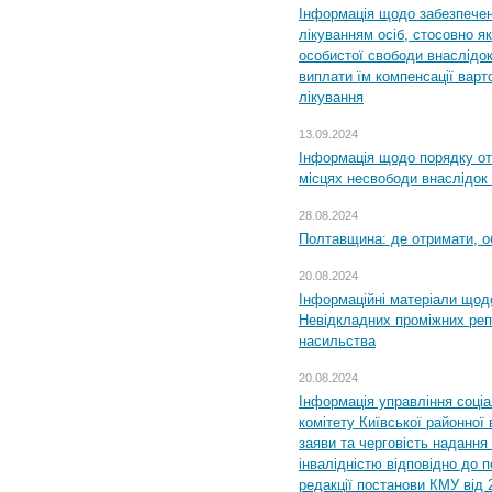
Інформація щодо забезпечен
лікуванням осіб, стосовно 
особистої свободи внаслідок 
виплати їм компенсації варт
лікування
13.09.2024
Інформація щодо порядку от
місцях несвободи внаслідок з
28.08.2024
Полтавщина: де отримати, о
20.08.2024
Інформаційні матеріали щод
Невідкладних проміжних реп
насильства
20.08.2024
Інформація управління соці
комітету Київської районної 
заяви та черговість надання 
інвалідністю відповідно до 
редакції постанови КМУ від 