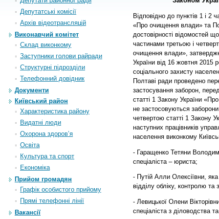
Депутати районної ради
Законом Укра
Депутатські комісії
Відповідно до пунктів 1 і 2 ч
Архiв вiдеотрансляцiй
«Про очищення влади» та По
достовірності відомостей щ
Виконавчий комітет
частинами третьою і четверт
Склад виконкому
очищення влади», затвердже
Заступники голови райради
України від 16 жовтня 2015 
Структурні підрозділи
соціального захисту населен
Телефонний довідник
Полтаві ради проведено пер
застосування заборон, пере
Документи
статті 1 Закону України «Пр
Київський район
не застосовуються заборони
Характеристика району
четвертою статті 1 Закону 
Видатні люди
наступних працівників управ
Охорона здоров’я
населення виконкому Київськ
Освіта
- Гаращенко Тетяни Володими
Культура та спорт
спеціаліста – юриста;
Економіка
- Путій Алли Олексіївни, яка
Прийом громадян
відділу обліку, контролю та з
Графік особистого прийому
Прямі телефонні лінії
- Левицької Олени Вікторівн
спеціаліста з діловодства та
Вакансії