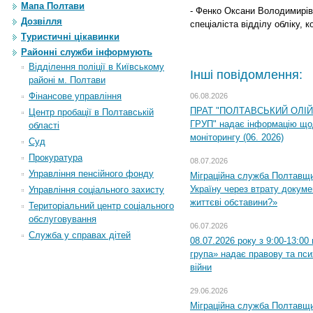
Мапа Полтави
- Фенко Оксани Володимирів
Дозвілля
спеціаліста відділу обліку, к
Туристичні цікавинки
Районні служби інформують
Відділення поліції в Київському
Інші повідомлення:
районі м. Полтави
Фінансове управління
06.08.2026
ПРАТ "ПОЛТАВСЬКИЙ ОЛІ
Центр пробації в Полтавській
ГРУП" надає інформацію що
області
моніторингу (06. 2026)
Суд
Прокуратура
08.07.2026
Управління пенсійного фонду
Міграційна служба Полтавщ
Україну через втрату докумен
Управління соціального захисту
життєві обставини?»
Територіальний центр соціального
обслуговування
06.07.2026
Служба у справах дітей
08.07.2026 року з 9:00-13:0
група» надає правову та пс
війни
29.06.2026
Міграційна служба Полтавщи