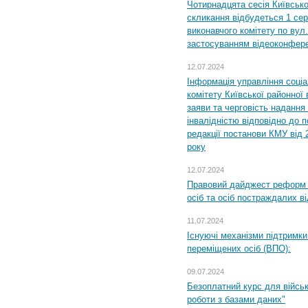
Чотирнадцята сесія Київсько
скликання відбудеться 1 сер
виконавчого комітету по вул.
застосуванням відеоконфер
12.07.2024
Інформація управління соці
комітету Київської районної 
заяви та черговість надання 
інвалідністю відповідно до 
редакції постанови КМУ від 
року
12.07.2024
Правовий дайджест реформ 
осіб та осіб постраждалих ві
11.07.2024
Існуючі механізми підтримки
переміщених осіб (ВПО):
09.07.2024
Безоплатний курс для військ
роботи з базами даних"