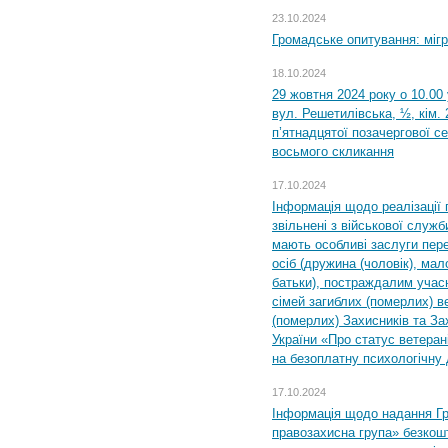
23.10.2024
Громадське опитування: міг
18.10.2024
29 жовтня 2024 року о 10.00
вул. Решетилівська, ½, кім.
п’ятнадцятої позачергової се
восьмого скликання
17.10.2024
Інформація щодо реалізації 
звільнені з військової служби
мають особливі заслуги пер
осіб (дружина (чоловік), мало
батьки), постраждалим учас
сімей загиблих (померлих) ве
(померлих) Захисників та За
України «Про статус ветерані
на безоплатну психологічну 
17.10.2024
Інформація щодо надання Гр
правозахисна група» безкошт