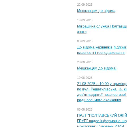
22.09.2025
Мешканцям до відома
19.09.2025
Міграційна служба Полтавщин
знати
03.09.2025
До відома керівників підприє
власності і господарювання
20.08.2025
Мешканцям до відома!
19.08.2025
21.08.2025 о 10.00 у приміщ
по вул. Решетилівська, ½, к
дев'ятнадцятої позачергової 
ради восьмого скликання
05.08.2025
ПРаТ "ПОЛТАВСЬКИЙ ОЛІ
ГРУП" надає інформацію що
моніторингу (червень 2025)