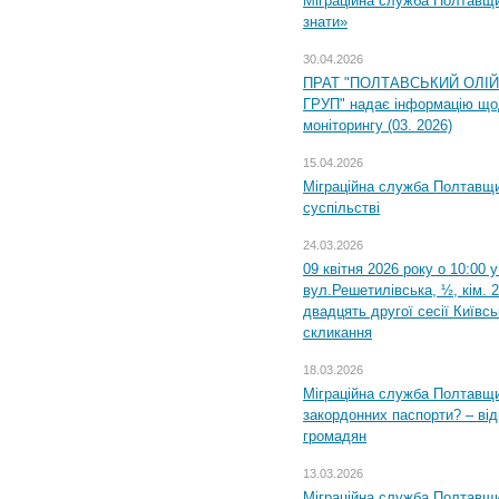
Міграційна служба Полтавщин
знати»
30.04.2026
ПРАТ "ПОЛТАВСЬКИЙ ОЛІ
ГРУП" надає інформацію що
моніторингу (03. 2026)
15.04.2026
Міграційна служба Полтавщи
суспільстві
24.03.2026
09 квітня 2026 року о 10:00 
вул.Решетилівська, ½, кім. 
двадцять другої сесії Київс
скликання
18.03.2026
Міграційна служба Полтавщи
закордонних паспорти? – від
громадян
13.03.2026
Міграційна служба Полтавщи