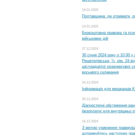
16.01.2025
Полтавщина: де отримати, о
14.01.2025
Безкоштовна правова та пси
військових дій
27.12.2024
30 січня 2024 року о 10.00 у
Решетилівська, ½, кім. 24 в
шістнадцятої позачергової се
восьмого скликання
24.12.2024
Інформація для мешканців К
20.12.2024
Діагностичні обстеження ра
безоплатні для внутрішньо 
16.12.2024
З метою уникнення травмува
дотримуйтесь наступних пр