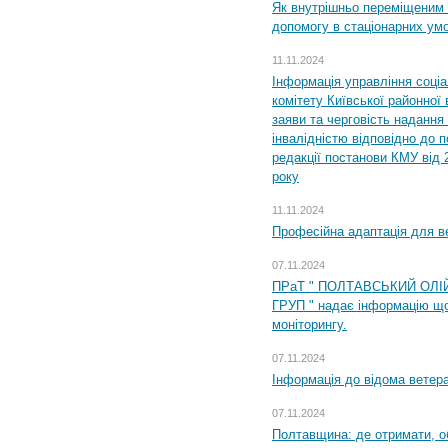
Як внутрішньо переміщеним 
допомогу в стаціонарних ум
11.11.2024
Інформація управління соці
комітету Київської районної 
заяви та черговість надання 
інвалідністю відповідно до 
редакції постанови КМУ від 
року
11.11.2024
Професійна адаптація для ве
07.11.2024
ПРаТ " ПОЛТАВСЬКИЙ ОЛІ
ГРУП " надає інформацію що
моніторингу.
07.11.2024
Інформація до відома ветера
07.11.2024
Полтавщина: де отримати, о