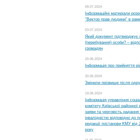
09.07.2024
Інформаційні матеріали розр
"Вектор прав людини" в рам
03.07.2024
Який документ підтверджує 
(перебування) особи? – відп
громадян
20.06.2024
Інформація про прийняття р
20.06.2024
Змінили прізвище після одр
19.06.2024
Інформація управління соці
комітету Київської районної 
заяви та черговість надання 
інвалідністю відповідно до 
редакції постанови КМУ від 
року
11.06.2024