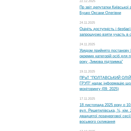
22.12.2025
Пр звіт депутатки Київської
Буцко Оксани Олегівни
24.11.2025
Оцініть доступність і безбар
запрошуємо взяти участь в 
24.11.2025
Урядом прийнято постанову 
окремих категорій осіб для 
року „Зимова підтримка”
19.11.2025
ПРаТ "ПОЛТАВСЬКИЙ ОЛІ
ГРУП" надає інформацію що
моніторингу (09. 2025)
17.11.2025
18 листопада 2025 року о 10
вул. Решетилівська, ½, кім.
двадцятої позачергової сесії
восьмого скликання