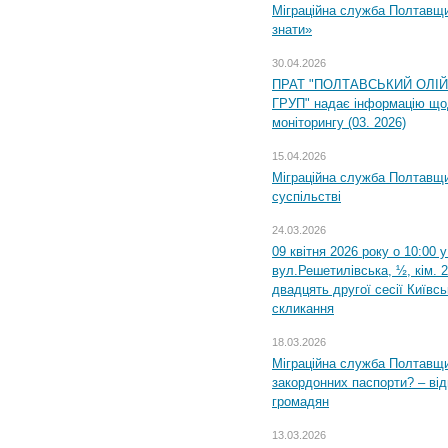
Міграційна служба Полтавщин
знати»
30.04.2026
ПРАТ "ПОЛТАВСЬКИЙ ОЛІ
ГРУП" надає інформацію що
моніторингу (03. 2026)
15.04.2026
Міграційна служба Полтавщи
суспільстві
24.03.2026
09 квітня 2026 року о 10:00 
вул.Решетилівська, ½, кім. 
двадцять другої сесії Київс
скликання
18.03.2026
Міграційна служба Полтавщи
закордонних паспорти? – від
громадян
13.03.2026