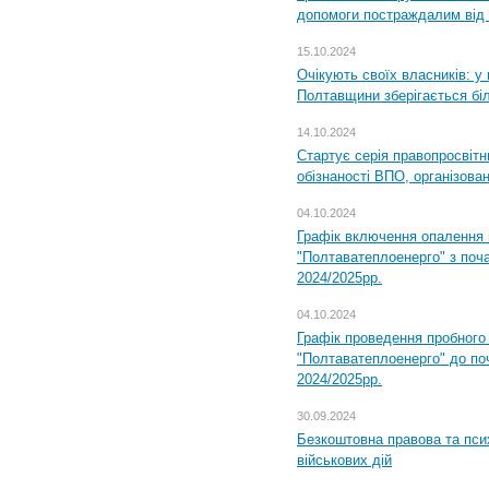
допомоги постраждалим від з
15.10.2024
Очікують своїх власників: у
Полтавщини зберігається бі
14.10.2024
Стартує серія правопросвіт
обізнаності ВПО, організов
04.10.2024
Графік включення опалення
"Полтаватеплоенерго" з поч
2024/2025рр.
04.10.2024
Графік проведення пробног
"Полтаватеплоенерго" до по
2024/2025рр.
30.09.2024
Безкоштовна правова та пси
військових дій