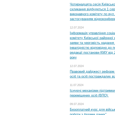
Чотирнадцята сесія Київсько
скликання відбудеться 1 сер
виконавчого комітету по вул.
застосуванням відеоконфер
12.07.2024
Інформація управління соці
комітету Київської районної 
заяви та черговість надання 
інвалідністю відповідно до 
редакції постанови КМУ від 
року
12.07.2024
Правовий дайджест реформ 
осіб та осіб постраждалих ві
11.07.2024
Існуючі механізми підтримки
переміщених осіб (ВПО):
09.07.2024
Безоплатний курс для військ
роботи з базами даних"