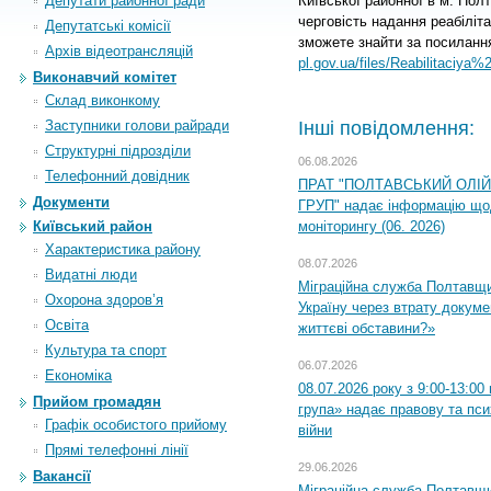
Депутати районної ради
Київської районної в м. Полт
черговість надання реабіліта
Депутатські комісії
зможете знайти за посиланн
Архiв вiдеотрансляцiй
pl.gov.ua/files/Reabilitaciy
Виконавчий комітет
Склад виконкому
Заступники голови райради
Інші повідомлення:
Структурні підрозділи
06.08.2026
Телефонний довідник
ПРАТ "ПОЛТАВСЬКИЙ ОЛІ
Документи
ГРУП" надає інформацію що
Київський район
моніторингу (06. 2026)
Характеристика району
08.07.2026
Видатні люди
Міграційна служба Полтавщ
Охорона здоров’я
Україну через втрату докумен
Освіта
життєві обставини?»
Культура та спорт
06.07.2026
Економіка
08.07.2026 року з 9:00-13:0
Прийом громадян
група» надає правову та пс
Графік особистого прийому
війни
Прямі телефонні лінії
29.06.2026
Вакансії
Міграційна служба Полтавщи