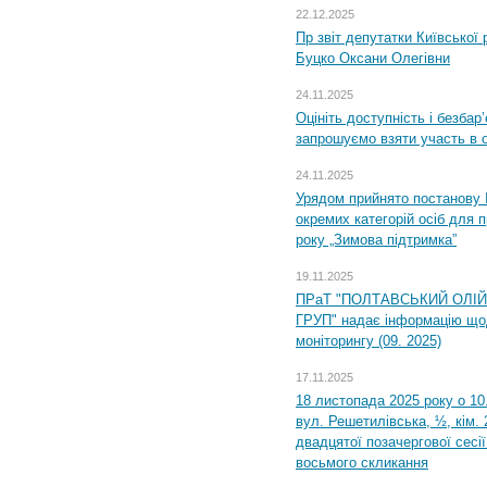
22.12.2025
Пр звіт депутатки Київської
Буцко Оксани Олегівни
24.11.2025
Оцініть доступність і безбар
запрошуємо взяти участь в 
24.11.2025
Урядом прийнято постанову 
окремих категорій осіб для 
року „Зимова підтримка”
19.11.2025
ПРаТ "ПОЛТАВСЬКИЙ ОЛІ
ГРУП" надає інформацію що
моніторингу (09. 2025)
17.11.2025
18 листопада 2025 року о 10
вул. Решетилівська, ½, кім.
двадцятої позачергової сесії
восьмого скликання