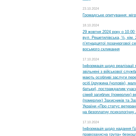
23.10.2024
Громадське опитування: міг
18.10.2024
29 жовтня 2024 року о 10.00
вул. Решетилівська, ½, кім.
п’ятнадцятої позачергової се
восьмого скликання
17.10.2024
Інформація щодо реалізації 
звільнені з військової служби
мають особливі заслуги пер
осіб (дружина (чоловік), мало
батьки), постраждалим учас
сімей загиблих (померлих) ве
(померлих) Захисників та За
України «Про статус ветерані
на безоплатну психологічну 
17.10.2024
Інформація щодо надання Гр
правозахисна група» безкошт