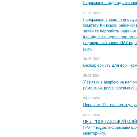
Інформація щодо адаптивного
21.05.2024
Інформація управління соці
комітету Київської районної 
заяви та черговість надання 
інвалідністю відповідно до 
редакції постанови КМУ від 
року.
20.05.2024
Безбар’єрність для всіх і ко
09.05.2024
У зв'язку з аварією на напір
ремонтних робіт просимо ощ
04.05.2024
Переваги ID – паспорта у су
02.05.2024
ПРаТ "ПОЛТАВСЬКИЙ ОЛІ
ГРУП" надає інформацію що
моніторингу.