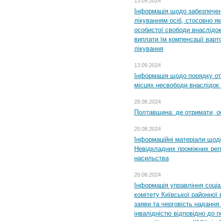
13.09.2024
Інформація щодо забезпечен
лікуванням осіб, стосовно 
особистої свободи внаслідок 
виплати їм компенсації варт
лікування
13.09.2024
Інформація щодо порядку от
місцях несвободи внаслідок з
28.08.2024
Полтавщина: де отримати, о
20.08.2024
Інформаційні матеріали щод
Невідкладних проміжних реп
насильства
20.08.2024
Інформація управління соці
комітету Київської районної 
заяви та черговість надання 
інвалідністю відповідно до 