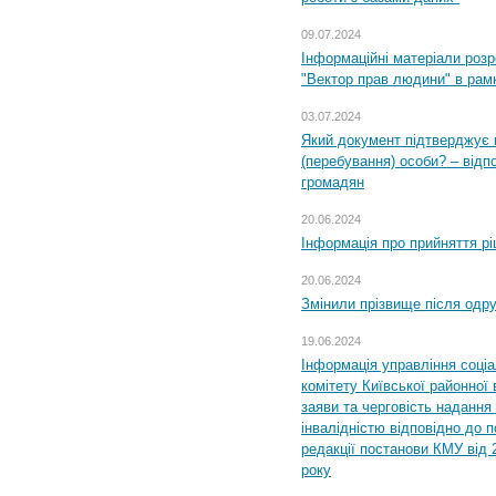
09.07.2024
Інформаційні матеріали розр
"Вектор прав людини" в рам
03.07.2024
Який документ підтверджує 
(перебування) особи? – відп
громадян
20.06.2024
Інформація про прийняття р
20.06.2024
Змінили прізвище після одр
19.06.2024
Інформація управління соці
комітету Київської районної 
заяви та черговість надання 
інвалідністю відповідно до 
редакції постанови КМУ від 
року