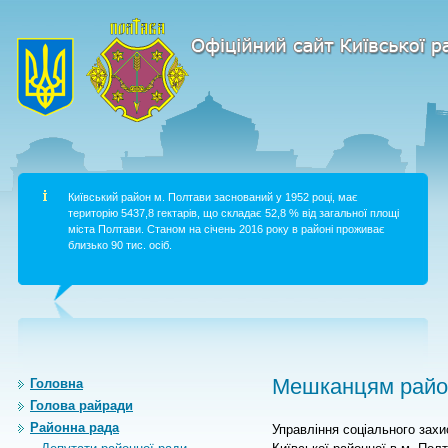
Київський район м. Полтави заснований у 1952 році, має
територію 5437,8 гектарів, що складає 52,8 % від загальної площі
міста Полтави. Станом на січень 2016 року в районі проживає
близько 90 тис. осіб.
Мешканцям район
Головна
Голова райради
Районна рада
Управління соціального захи