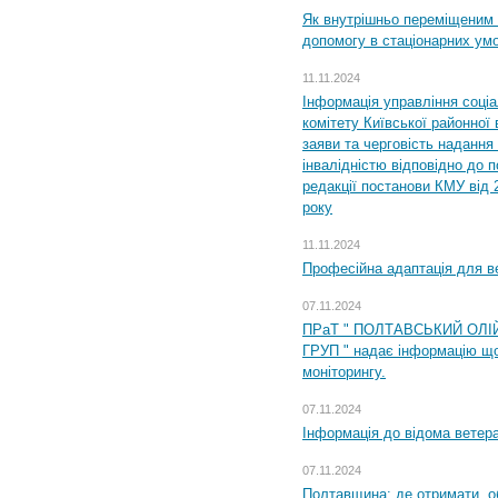
Як внутрішньо переміщеним 
допомогу в стаціонарних ум
11.11.2024
Інформація управління соці
комітету Київської районної 
заяви та черговість надання 
інвалідністю відповідно до 
редакції постанови КМУ від 
року
11.11.2024
Професійна адаптація для ве
07.11.2024
ПРаТ " ПОЛТАВСЬКИЙ ОЛІ
ГРУП " надає інформацію що
моніторингу.
07.11.2024
Інформація до відома ветера
07.11.2024
Полтавщина: де отримати, о