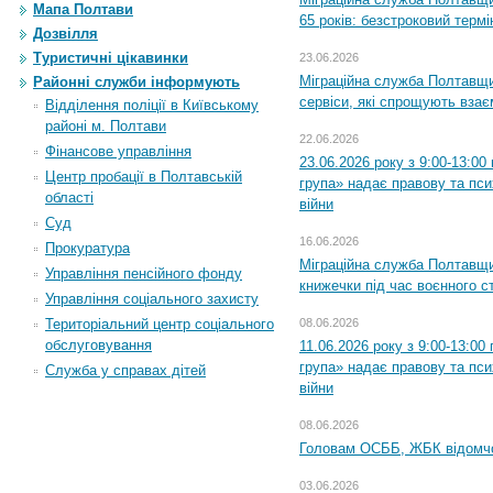
Мапа Полтави
65 років: безстроковий термін
Дозвілля
Туристичні цікавинки
23.06.2026
Міграційна служба Полтавщи
Районні служби інформують
сервіси, які спрощують вза
Відділення поліції в Київському
районі м. Полтави
22.06.2026
Фінансове управління
23.06.2026 року з 9:00-13:0
Центр пробації в Полтавській
група» надає правову та пс
області
війни
Суд
16.06.2026
Прокуратура
Міграційна служба Полтавщ
Управління пенсійного фонду
книжечки під час воєнного с
Управління соціального захисту
Територіальний центр соціального
08.06.2026
обслуговування
11.06.2026 року з 9:00-13:0
група» надає правову та пс
Служба у справах дітей
війни
08.06.2026
Головам ОСББ, ЖБК відомч
03.06.2026