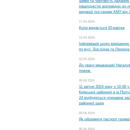
заяви та черговість надання 
інвалідністю відповідно до 
редакції постанови КМУ від 
17.04.2024
Коли видається ID-картка
15.04.2024
Інформація щодо вирішення 
по вул. Дослідна та Леоніда
10.04.2024
До уваги мешканців! Нагаду
пожеж.
09.04.2024
11 квітня 2024 року о 10.00 
Київської районної в м.Полта
24 відбудеться пленарне зас
районної ради
09.04.2024
Як оформити паспорт громад
05.04.2024