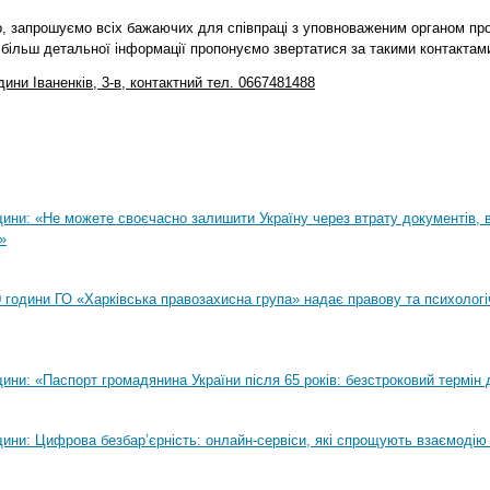
, запрошуємо всіх бажаючих для співпраці з уповноваженим органом проб
 більш детальної інформації пропонуємо звертатися за такими контактам
дини Іваненків, 3-в
,
контактний
тел.
0667481488
ни: «Не можете своєчасно залишити Україну через втрату документів, ві
»
00 години ГО «Харківська правозахисна група» надає правову та психолог
ни: «Паспорт громадянина України після 65 років: безстроковий термін д
ини: Цифрова безбар’єрність: онлайн-сервіси, які спрощують взаємодію