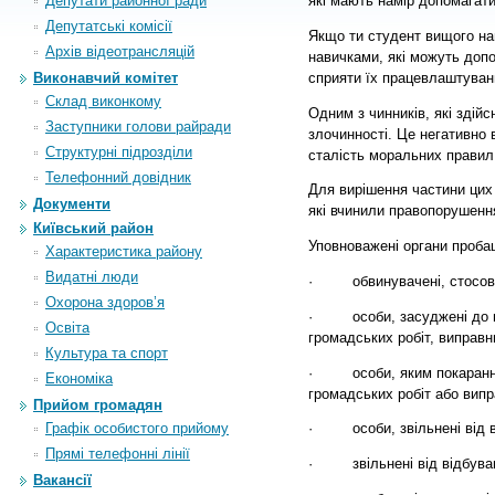
Депутати районної ради
які мають намір допомагат
Депутатські комісії
Якщо ти студент вищого н
Архiв вiдеотрансляцiй
навичками, які можуть допо
сприяти їх працевлаштуванн
Виконавчий комітет
Склад виконкому
Одним з чинників, які здій
Заступники голови райради
злочинності. Це негативно 
Структурні підрозділи
сталість моральних правил
Телефонний довідник
Для вирішення частини цих
Документи
які вчинили правопорушення
Київський район
Уповноважені органи пробац
Характеристика району
Видатні люди
·
обвинувачені, стосовно 
Охорона здоров’я
·
особи, засуджені до пока
Освіта
громадських робіт, виправни
Культура та спорт
·
особи, яким покарання у 
Економіка
громадських робіт або випр
Прийом громадян
Графік особистого прийому
·
особи, звільнені від ві
Прямі телефонні лінії
·
звільнені від відбування 
Вакансії