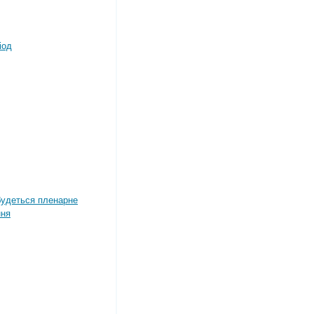
іод
дбудеться пленарне
ння