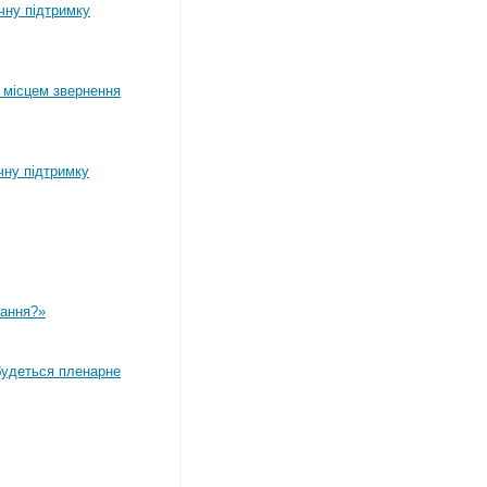
ічну підтримку
 місцем звернення
чну підтримку
вання?»
дбудеться пленарне