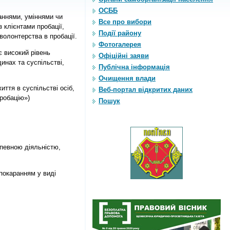
ОСББ
ннями, уміннями чи
Все про вибори
 клієнтами пробації,
Події району
волонтерства в пробації.
Фотогалерея
є високий рівень
Офіційні заяви
инах та суспільстві,
Публічна інформація
Очищення влади
ття в суспільстві осіб,
Веб-портал відкритих даних
робацію»)
Пошук
певною діяльністю,
покаранням у виді
;