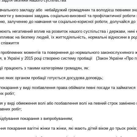
и задля безпеки нашого суспільства
авчального закладу або
небайдужий громадянин та володієш певними зна
могти у виконанні завдань соціально-виховної та профілактичної роботи з
ю, залученню до навчання чи соціально-корисної роботи, долучайся до 
снюють негативний вплив на розвиток нашого суспільства і держави, нині 
впливає на безпеку людей, їх життєдіяльність, нормальні відносини в род
 співжиття
 проблемних моментів та повернення до нормального законослухняного жи
, в Україні у 2015 році створено систему пробації
(Закон України «Про п
ії працюють з такими категоріями громадян, як:
яких органом пробації готується досудова доповідь;
рання у виді позбавлення права обіймати певні посади та займатися 
х робіт;
виді обмеження волі або позбавлення волі на певний строк замінено 
авних робіт;
дбування покарання з випробуванням;
покарання вагітні жінки та жінки, які мають дітей віком до трьох років