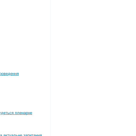
роведення
будеться пленарне
а актуальне запитання