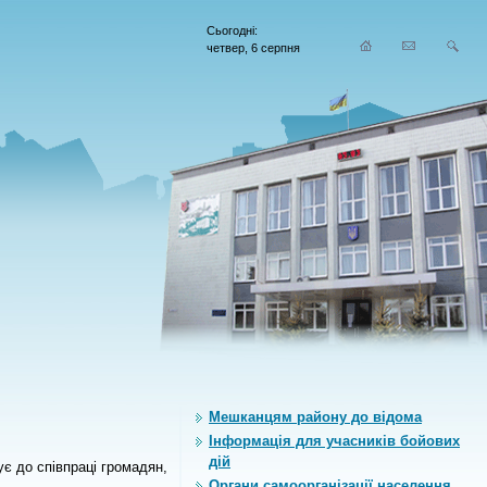
Сьогодні:
четвер, 6 серпня
Мешканцям району до відома
Інформація для учасників бойових
дій
ує до співпраці громадян,
Органи самоорганiзацiї населення