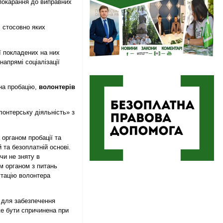
покарання до виправних
 стосовно яких
ї покладених на них
напрямі соціалізації
на пробацію,
волонтерів
лонтерську діяльність» з
 органом пробації та
 та безоплатній основі.
чи не зняту в
м органом з питань
путацію волонтера
для забезпечення
е бути спричинена при