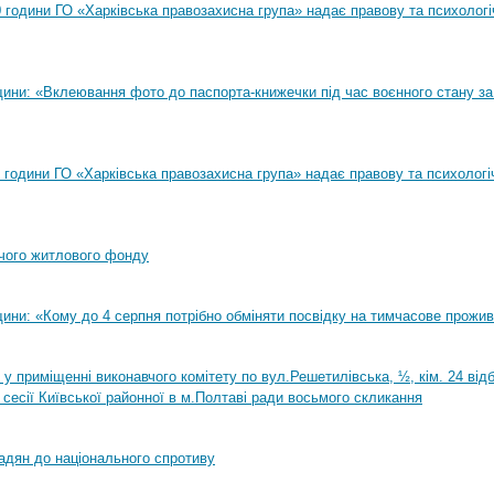
00 години ГО «Харківська правозахисна група» надає правову та психолог
ини: «Вклеювання фото до паспорта-книжечки під час воєнного стану за
00 години ГО «Харківська правозахисна група» надає правову та психологі
чого житлового фонду
ини: «Кому до 4 серпня потрібно обміняти посвідку на тимчасове прожи
0 у приміщенні виконавчого комітету по вул.Решетилівська, ½, кім. 24 ві
 сесії Київської районної в м.Полтаві ради восьмого скликання
адян до національного спротиву