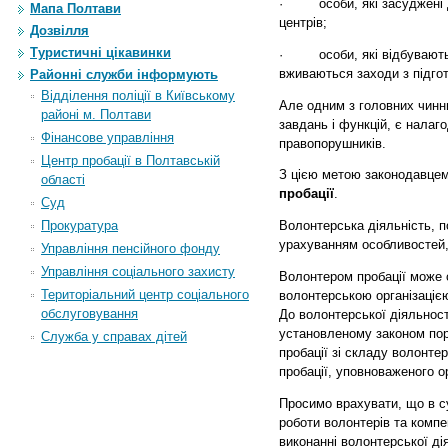
·
особи, які засуджені до 
Мапа Полтави
центрів;
Дозвілля
Туристичні цікавинки
·
особи, які відбувають по
вживаються заходи з підгот
Районні служби інформують
Відділення поліції в Київському
Але одним з головних чинн
районі м. Полтави
завдань і функцій, є налаго
Фінансове управління
правопорушників.
Центр пробації в Полтавській
З цією метою законодавцем
області
пробації
.
Суд
Прокуратура
Волонтерська діяльність, п
урахуванням особливостей,
Управління пенсійного фонду
Управління соціального захисту
Волонтером пробації може с
Територіальний центр соціального
волонтерською організацією
обслуговування
До волонтерської діяльност
установленому законом пор
Служба у справах дітей
пробації зі складу волонтер
пробації, уповноваженого ор
Просимо врахувати, що в с
роботи волонтерів та компе
виконанні волонтерської ді