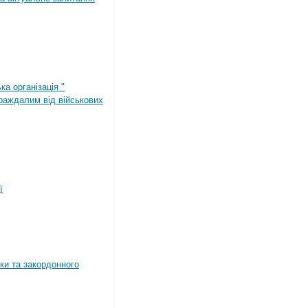
ка організація "
раждалим від військових
ї
ки та закордонного