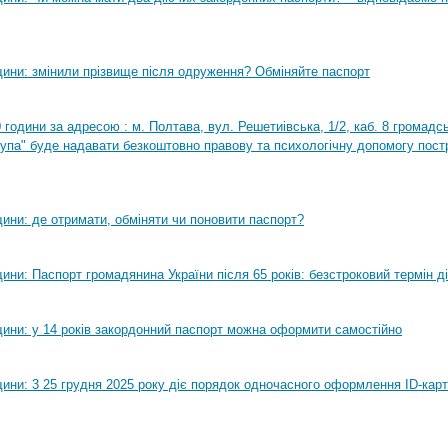
ини: змінили прізвище після одруження? Обміняйте паспорт
0 години за адресою : м. Полтава, вул. Решетиівська, 1/2, каб. 8 громадсь
рупа" буде надавати безкоштовно правову та психологічну допомогу пост
ини: де отримати, обміняти чи поновити паспорт?
ни: Паспорт громадянина України після 65 років: безстроковий термін ді
ини: у 14 років закордонний паспорт можна оформити самостійно
ини: 3 25 грудня 2025 року діє порядок одночасного оформлення ID-карт