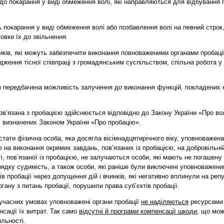
покарання у виді обмеження волі, які направляються для відбування 
карання у виді обмеження волі або позбавлення волі на певний строк,
овки їх до звільнення.
иків, які можуть забезпечити виконання повноваженими органами пробаці
дження тісної співпраці з громадянським суспільством, спільна робота у 
 передбачена можливість залучення до виконання функцій, покладених 
ов’язана з пробацією здійснюється відповідно до Закону України «Про во
 визначених Законом України «Про пробацію».
тати фізична особа, яка досягла вісімнадцятирічного віку, уповноважена
 на виконання окремих завдань, пов’язаних із пробацією, на добровільній
і, пов’язаної із пробацією, не залучаються особи, які мають не погашену 
ядку судимість, а також особи, які раніше були виключені уповноважени
ів пробації через допущення дій і вчинків, які негативно вплинули на ре
гану з питань пробації, порушили права суб’єктів пробації.
учасних умовах уповноважені органи пробації
не наділяються
ресурсами 
нсації їх витрат. Так само
відсутні й програми компенсації шкоди
, що мож
яльності.