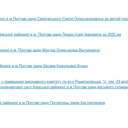
нної в м.Полтаві ради Синягівського Сергія Олександровича за звітній пер
ївської районної в м. Полтаві ради Ляшка Ігоря Івановича за 2025 рік
йонної в м. Полтаві ради Мохура Олександра Вікторовича
айонної в м.Полтаві ради Оксани Корольової-Буцко
0 у приміщенні виконавчого комітету по вул.Решетилівська, ½, кім. 24 ві
позачергової сесії Київської районної в м.Полтаві ради восьмого склика
ої районної в м.Полтаві ради Погорілець Ірини Костянтинівни