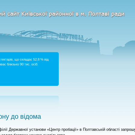
гектарів, що складає 52,8 % від
ває близько 90 тис. осіб.
ну до відома
філії Державної установи «Центр пробації» в Полтавській області запрош