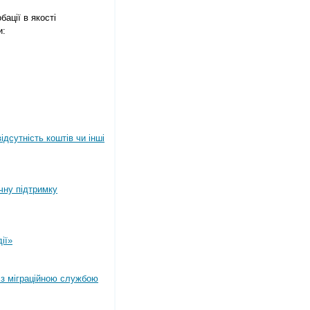
ації в якості
и:
дсутність коштів чи інші
ічну підтримку
ії»
 з міграційною службою