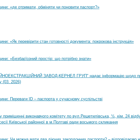
ини: «де отримати, обміняти чи поновити паспорт?»
ни: «Як перевірити стан готовності документа: покрокова інструкція»
ни: «Безбар'єрний простір: що потрібно знати»
НОЕКСТРАКЦІЙНИЙ ЗАВОД-КЕРНЕЛ ГРУП" надає інформацію щодо п
 (03. 2026)
ини: Переваги ID – паспорта у сучасному суспільстві
0 у приміщенні виконавчого комітету по вул.Решетилівська, ½, кім. 24 від
сесії Київської районної в м.Полтаві ради восьмого скликання
ини: Чи можна мати два діючих закордонних паспорти? – відповідаємо н