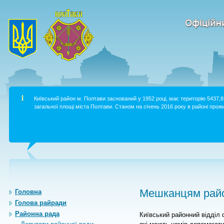
Київський район м. Полтави заснований у 1952 році, має територію 5437,8 
загальної площі міста Полтави. Станом на січень 2016 року в районі прожи
Мешканцям райо
Головна
Голова райради
Районна рада
Київський районний відділ 