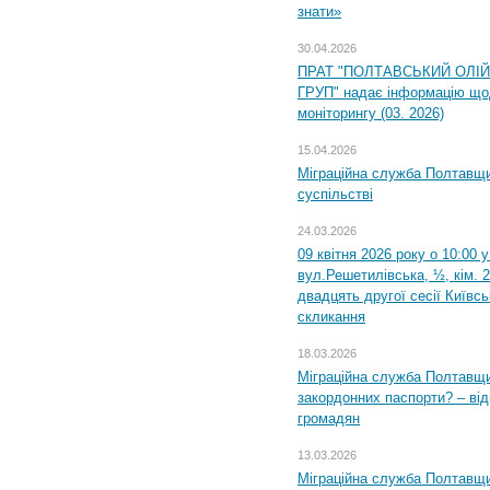
знати»
30.04.2026
ПРАТ "ПОЛТАВСЬКИЙ ОЛІ
ГРУП" надає інформацію що
моніторингу (03. 2026)
15.04.2026
Міграційна служба Полтавщи
суспільстві
24.03.2026
09 квітня 2026 року о 10:00 
вул.Решетилівська, ½, кім. 
двадцять другої сесії Київс
скликання
18.03.2026
Міграційна служба Полтавщи
закордонних паспорти? – від
громадян
13.03.2026
Міграційна служба Полтавщи