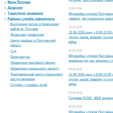
Мапа Полтави
Дозвілля
23.06.2026
Туристичні цікавинки
Міграційна служба Полтавщи
сервіси, які спрощують вза
Районні служби інформують
Відділення поліції в Київському
22.06.2026
районі м. Полтави
23.06.2026 року з 9:00-13:0
Фінансове управління
група» надає правову та пс
Центр пробації в Полтавській
війни
області
16.06.2026
Суд
Міграційна служба Полтавщ
Прокуратура
книжечки під час воєнного с
Управління пенсійного фонду
Управління соціального захисту
08.06.2026
Територіальний центр соціального
11.06.2026 року з 9:00-13:0
обслуговування
група» надає правову та пс
війни
Служба у справах дітей
08.06.2026
Головам ОСББ, ЖБК відомч
03.06.2026
Міграційна служба Полтавщи