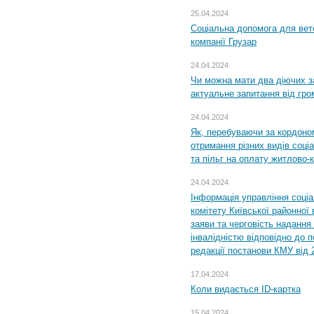
25.04.2024
Соціальна допомога для вете
компанії Грузар
24.04.2024
Чи можна мати два діючих з
актуальне запитання від гр
24.04.2024
Як, перебуваючи за кордоном
отримання різних видів соці
та пільг на оплату житлово
24.04.2024
Інформація управління соці
комітету Київської районної 
заяви та черговість надання 
інвалідністю відповідно до 
редакції постанови КМУ від 
17.04.2024
Коли видається ID-картка
15.04.2024