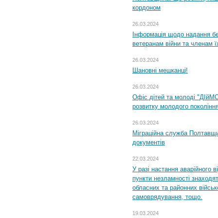
кордоном
26.03.2024
Інформація щодо надання бе
ветеранам війни та членам ї
26.03.2024
Шановні мешканці!
26.03.2024
Офіс дітей та молоді "ДІйМ
розвитку молодого поколінн
26.03.2024
Міграційна служба Полтавщин
документів
22.03.2024
У разі настання аварійного в
пункти незламності знаходят
обласних та районних військо
самоврядування, тощо.
19.03.2024