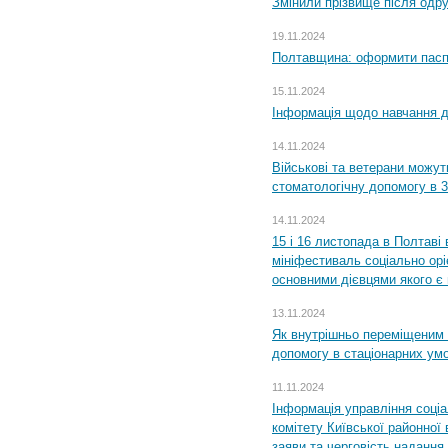
Змінили прізвище після одр
19.11.2024
Полтавщина: оформити паспо
15.11.2024
Інформація щодо навчання дл
14.11.2024
Військові та ветерани можу
стоматологічну допомогу в 
14.11.2024
15 і 16 листопада в Полтав
мініфестиваль соціально орі
основними дієвцями якого є в
13.11.2024
Як внутрішньо переміщеним 
допомогу в стаціонарних ум
11.11.2024
Інформація управління соці
комітету Київської районної 
заяви та черговість надання 