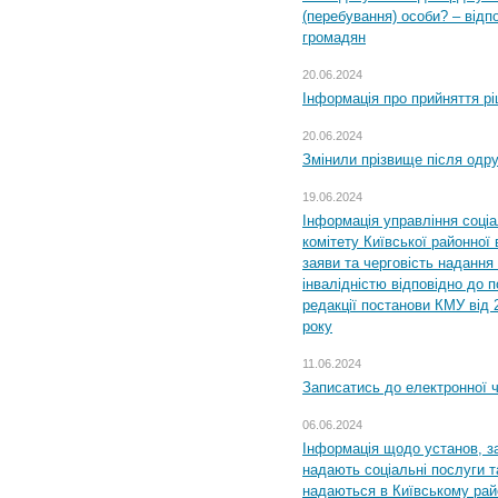
(перебування) особи? – відп
громадян
20.06.2024
Інформація про прийняття р
20.06.2024
Змінили прізвище після одр
19.06.2024
Інформація управління соці
комітету Київської районної 
заяви та черговість надання 
інвалідністю відповідно до 
редакції постанови КМУ від 
року
11.06.2024
Записатись до електронної ч
06.06.2024
Інформація щодо установ, за
надають соціальні послуги та
надаються в Київському райо