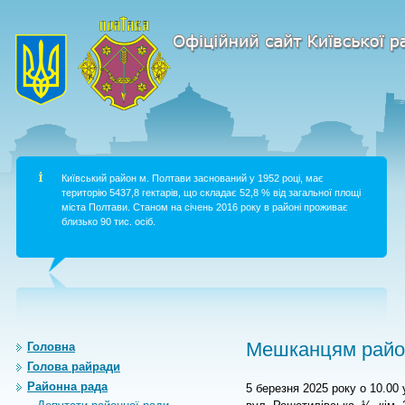
Київський район м. Полтави заснований у 1952 році, має
територію 5437,8 гектарів, що складає 52,8 % від загальної площі
міста Полтави. Станом на січень 2016 року в районі проживає
близько 90 тис. осіб.
Мешканцям район
Головна
Голова райради
Районна рада
5 березня 2025 року о 10.00 