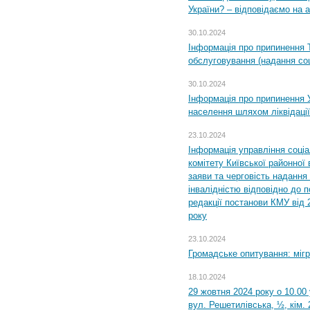
України? – відповідаємо на 
30.10.2024
Інформація про припинення 
обслуговування (надання соц
30.10.2024
Інформація про припинення 
населення шляхом ліквідації
23.10.2024
Інформація управління соці
комітету Київської районної 
заяви та черговість надання 
інвалідністю відповідно до 
редакції постанови КМУ від 
року
23.10.2024
Громадське опитування: міг
18.10.2024
29 жовтня 2024 року о 10.00
вул. Решетилівська, ½, кім.