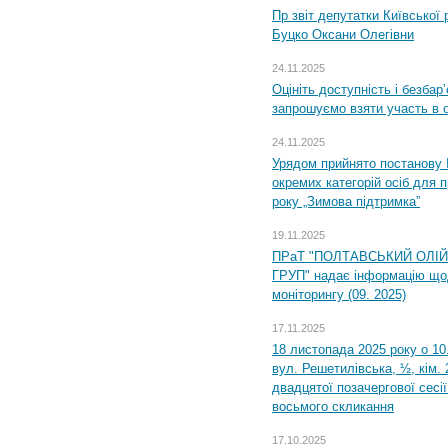
Пр звіт депутатки Київської
Буцко Оксани Олегівни
24.11.2025
Оцініть доступність і безбар
запрошуємо взяти участь в 
24.11.2025
Урядом прийнято постанову 
окремих категорій осіб для 
року „Зимова підтримка”
19.11.2025
ПРаТ "ПОЛТАВСЬКИЙ ОЛІ
ГРУП" надає інформацію що
моніторингу (09. 2025)
17.11.2025
18 листопада 2025 року о 10
вул. Решетилівська, ½, кім.
двадцятої позачергової сесії
восьмого скликання
17.10.2025