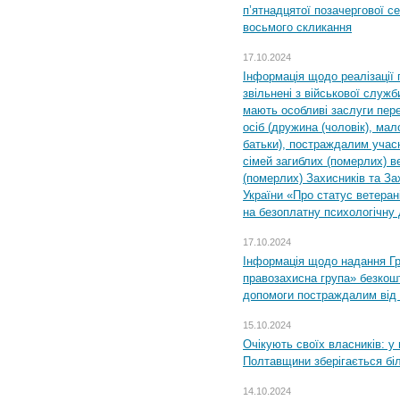
п’ятнадцятої позачергової се
восьмого скликання
17.10.2024
Інформація щодо реалізації 
звільнені з військової служби
мають особливі заслуги пер
осіб (дружина (чоловік), мало
батьки), постраждалим учас
сімей загиблих (померлих) ве
(померлих) Захисників та За
України «Про статус ветерані
на безоплатну психологічну 
17.10.2024
Інформація щодо надання Гр
правозахисна група» безкошт
допомоги постраждалим від з
15.10.2024
Очікують своїх власників: у
Полтавщини зберігається бі
14.10.2024