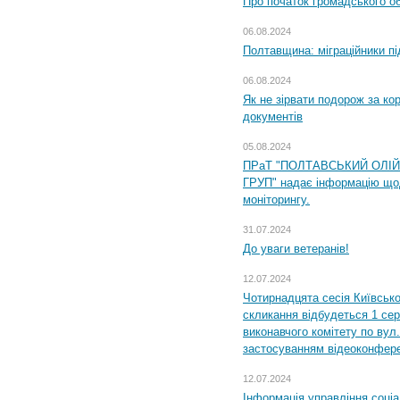
Про початок громадського о
06.08.2024
Полтавщина: міграційники пі
06.08.2024
Як не зірвати подорож за кор
документів
05.08.2024
ПРаТ "ПОЛТАВСЬКИЙ ОЛІ
ГРУП" надає інформацію що
моніторингу.
31.07.2024
До уваги ветеранів!
12.07.2024
Чотирнадцята сесія Київсько
скликання відбудеться 1 сер
виконавчого комітету по вул.
застосуванням відеоконфер
12.07.2024
Інформація управління соці