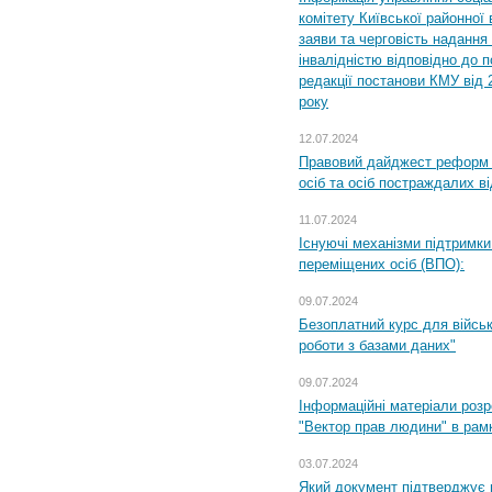
комітету Київської районної 
заяви та черговість надання 
інвалідністю відповідно до 
редакції постанови КМУ від 
року
12.07.2024
Правовий дайджест реформ 
осіб та осіб постраждалих ві
11.07.2024
Існуючі механізми підтримки
переміщених осіб (ВПО):
09.07.2024
Безоплатний курс для військ
роботи з базами даних"
09.07.2024
Інформаційні матеріали розр
"Вектор прав людини" в рам
03.07.2024
Який документ підтверджує 