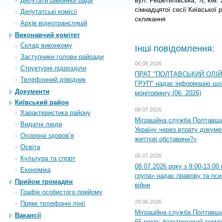
Депутати районної ради
вул. Решетилівська, ½, кім.
сімнадцятої сесії Київської 
Депутатські комісії
скликання
Архiв вiдеотрансляцiй
Виконавчий комітет
Склад виконкому
Інші повідомлення:
Заступники голови райради
06.08.2026
Структурні підрозділи
ПРАТ "ПОЛТАВСЬКИЙ ОЛІ
Телефонний довідник
ГРУП" надає інформацію що
Документи
моніторингу (06. 2026)
Київський район
08.07.2026
Характеристика району
Міграційна служба Полтавщ
Видатні люди
Україну через втрату докумен
Охорона здоров’я
життєві обставини?»
Освіта
06.07.2026
Культура та спорт
08.07.2026 року з 9:00-13:0
Економіка
група» надає правову та пс
Прийом громадян
війни
Графік особистого прийому
29.06.2026
Прямі телефонні лінії
Міграційна служба Полтавщи
Вакансії
65 років: безстроковий термін