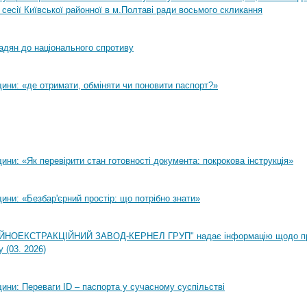
 сесії Київської районної в м.Полтаві ради восьмого скликання
адян до національного спротиву
ини: «де отримати, обміняти чи поновити паспорт?»
ни: «Як перевірити стан готовності документа: покрокова інструкція»
ни: «Безбар'єрний простір: що потрібно знати»
НОЕКСТРАКЦІЙНИЙ ЗАВОД-КЕРНЕЛ ГРУП" надає інформацію щодо п
 (03. 2026)
ини: Переваги ID – паспорта у сучасному суспільстві