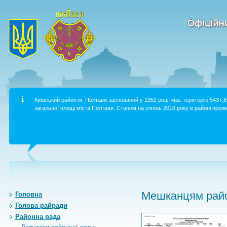
Київський район м. Полтави заснований у 1952 році, має територію 5437,8 
загальної площі міста Полтави. Станом на січень 2016 року в районі прожи
Мешканцям райо
Головна
Голова райради
Районна рада