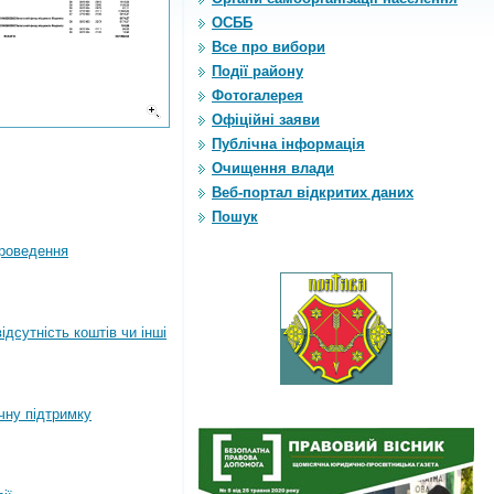
ОСББ
Все про вибори
Події району
Фотогалерея
Офіційні заяви
Публічна інформація
Очищення влади
Веб-портал відкритих даних
Пошук
роведення
дсутність коштів чи інші
ічну підтримку