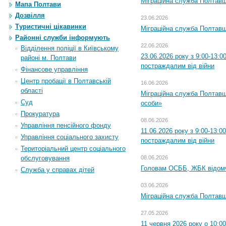
Міграційна служба Полтавщи
Мапа Полтави
Дозвілля
23.06.2026
Туристичні цікавинки
Міграційна служба Полтавщ
Районні служби інформують
22.06.2026
Відділення поліції в Київському
23.06.2026 року з 9:00-13:
районі м. Полтави
постраждалим від війни
Фінансове управління
Центр пробації в Полтавській
16.06.2026
області
Міграційна служба Полтавщ
Суд
особи»
Прокуратура
08.06.2026
Управління пенсійного фонду
11.06.2026 року з 9:00-13:
Управління соціального захисту
постраждалим від війни
Територіальний центр соціального
обслуговування
08.06.2026
Головам ОСББ, ЖБК відом
Служба у справах дітей
03.06.2026
Міграційна служба Полтавщ
27.05.2026
11 червня 2026 року о 10:0