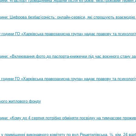
ни: «Паспорт громадянина України після 65 років: безстроковий термін д
ини: Цифрова безбар’єрність: онлайн-сервіси, які спрощують взаємодію
00 години ГО «Харківська правозахисна група» надає правову та психолог
ини: «Вклеювання фото до паспорта-книжечки під час воєнного стану за
00 години ГО «Харківська правозахисна група» надає правову та психологі
чого житлового фонду
ини: «Кому до 4 серпня потрібно обміняти посвідку на тимчасове прожи
0 у приміщенні виконавчого комітету по вул.Решетилівська, ½, кім. 24 ві