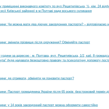
0 у приміщенні виконавчого комітету по вул.Решетилівська, ½, кім. 24 від
сесії Київської районної в м.Полтаві ради восьмого скликання
ини: Чи можна мати два діючих закордонних паспорти? – відповідаємо н
ини: змінили прізвище після одруження? Обміняйте паспорт
0 години за адресою : м. Полтава, вул. Решетиівська, 1/2, каб. 8 громадсь
рупа" буде надавати безкоштовно правову та психологічну допомогу пост
ини: де отримати, обміняти чи поновити паспорт?
ни: Паспорт громадянина України після 65 років: безстроковий термін ді
ини: у 14 років закордонний паспорт можна оформити самостійно