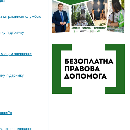
ії»
 з міграційною службою
ічну підтримку
 місцем звернення
чну підтримку
вання?»
дбудеться пленарне