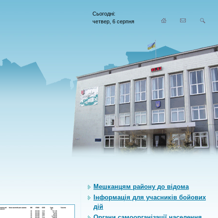
Сьогодні:
четвер, 6 серпня
Мешканцям району до відома
Інформація для учасників бойових
дій
Органи самоорганiзацiї населення