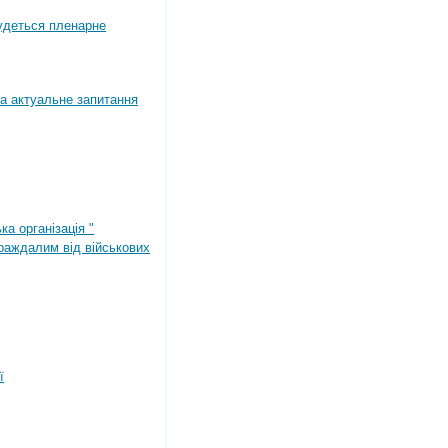
будеться пленарне
а актуальне запитання
ка організація "
раждалим від військових
ї