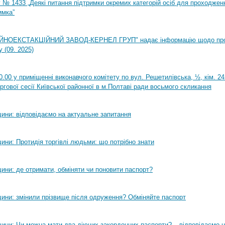
 № 1433 „Деякі питання підтримки окремих категорій осіб для проходжен
имка”
НОЕКСТАКЦІЙНИЙ ЗАВОД-КЕРНЕЛ ГРУП" надає інформацію щодо пр
 (09. 2025)
0.00 у приміщенні виконавчого комітету по вул. Решетилівська, ½, кім. 2
ргової сесії Київської районної в м.Полтаві ради восьмого скликання
ини: відповідаємо на актуальне запитання
ини: Протидія торгівлі людьми: що потрібно знати
ини: де отримати, обміняти чи поновити паспорт?
ини: змінили прізвище після одруження? Обміняйте паспорт
ини: Чи можна мати два діючих закордонних паспорти? – відповідаємо н