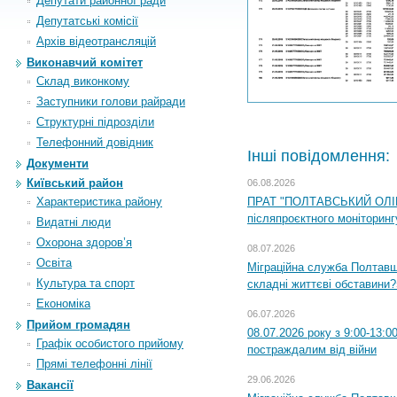
Депутати районної ради
Депутатські комісії
Архiв вiдеотрансляцiй
Виконавчий комітет
Склад виконкому
Заступники голови райради
Структурні підрозділи
Телефонний довідник
Інші повідомлення:
Документи
Київський район
06.08.2026
Характеристика району
ПРАТ "ПОЛТАВСЬКИЙ ОЛІЙ
післяпроєктного моніторингу
Видатні люди
Охорона здоров’я
08.07.2026
Освіта
Міграційна служба Полтавщи
Культура та спорт
складні життєві обставини?
Економіка
06.07.2026
Прийом громадян
08.07.2026 року з 9:00-13:
Графік особистого прийому
постраждалим від війни
Прямі телефонні лінії
29.06.2026
Вакансії