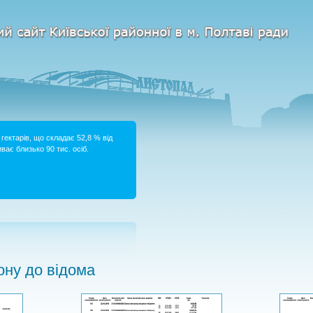
гектарів, що складає 52,8 % від
ває близько 90 тис. осіб.
ну до відома