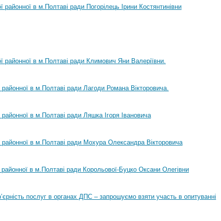
ої районної в м.Полтаві ради Погорілець Ірини Костянтинівни
ої районної в м.Полтаві ради Климович Яни Валеріївни.
ї районної в м.Полтаві ради Лагоди Романа Вікторовича.
ї районної в м.Полтаві ради Ляшка Ігоря Івановича
ї районної в м.Полтаві ради Мохура Олександра Вікторовича
ї районної в м.Полтаві ради Корольової-Буцко Оксани Олегівни
ар’єрність послуг в органах ДПС – запрошуємо взяти участь в опитуванні