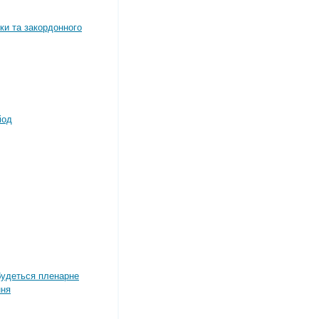
ки та закордонного
іод
дбудеться пленарне
ння