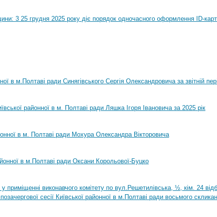
ини: 3 25 грудня 2025 року діє порядок одночасного оформлення ID-карт
нної в м.Полтаві ради Синягівського Сергія Олександровича за звітній пер
ївської районної в м. Полтаві ради Ляшка Ігоря Івановича за 2025 рік
йонної в м. Полтаві ради Мохура Олександра Вікторовича
айонної в м.Полтаві ради Оксани Корольової-Буцко
0 у приміщенні виконавчого комітету по вул.Решетилівська, ½, кім. 24 ві
позачергової сесії Київської районної в м.Полтаві ради восьмого склика