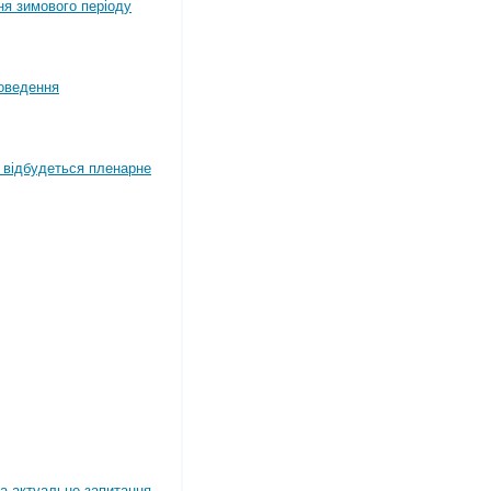
ня зимового періоду
оведення
4 відбудеться пленарне
а актуальне запитання