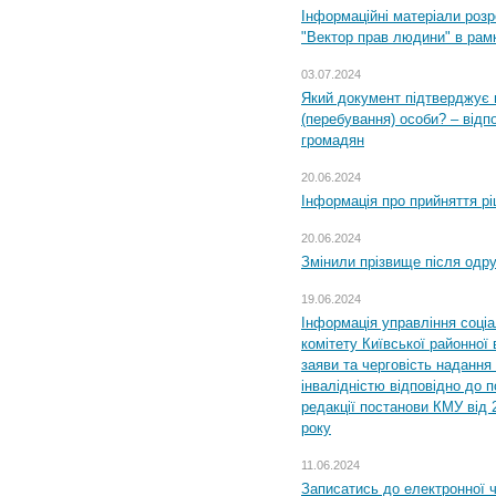
Інформаційні матеріали розр
"Вектор прав людини" в рам
03.07.2024
Який документ підтверджує 
(перебування) особи? – відп
громадян
20.06.2024
Інформація про прийняття р
20.06.2024
Змінили прізвище після одр
19.06.2024
Інформація управління соці
комітету Київської районної 
заяви та черговість надання 
інвалідністю відповідно до 
редакції постанови КМУ від 
року
11.06.2024
Записатись до електронної ч