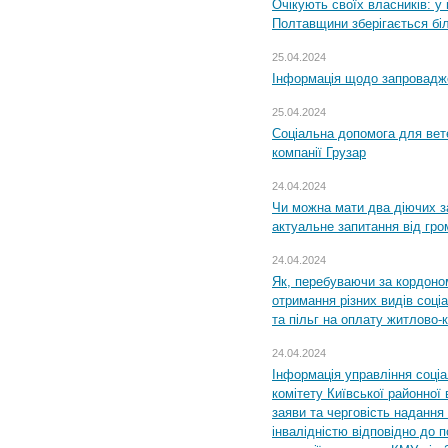
Очікують своїх власників: у
Полтавщини зберігається бі
25.04.2024
Інформація щодо запровадже
25.04.2024
Соціальна допомога для вете
компанії Грузар
24.04.2024
Чи можна мати два діючих з
актуальне запитання від гр
24.04.2024
Як, перебуваючи за кордоном
отримання різних видів соці
та пільг на оплату житлово
24.04.2024
Інформація управління соці
комітету Київської районної 
заяви та черговість надання 
інвалідністю відповідно до 