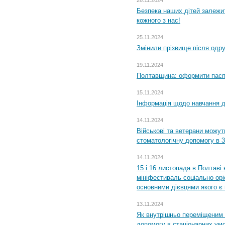
26.11.2024
Безпека наших дітей залежит
кожного з нас!
25.11.2024
Змінили прізвище після одр
19.11.2024
Полтавщина: оформити паспо
15.11.2024
Інформація щодо навчання дл
14.11.2024
Військові та ветерани можу
стоматологічну допомогу в 
14.11.2024
15 і 16 листопада в Полтав
мініфестиваль соціально орі
основними дієвцями якого є в
13.11.2024
Як внутрішньо переміщеним 
допомогу в стаціонарних ум