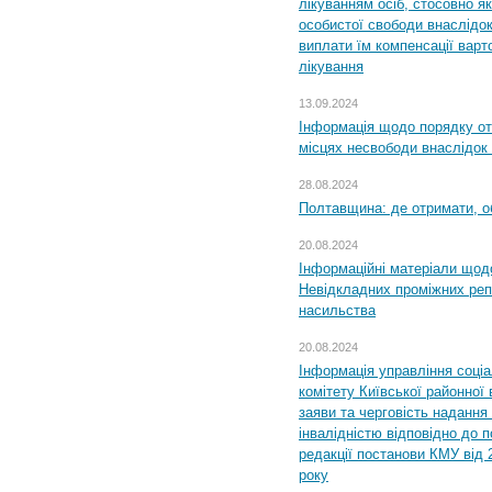
лікуванням осіб, стосовно 
особистої свободи внаслідок 
виплати їм компенсації варт
лікування
13.09.2024
Інформація щодо порядку от
місцях несвободи внаслідок з
28.08.2024
Полтавщина: де отримати, о
20.08.2024
Інформаційні матеріали щод
Невідкладних проміжних реп
насильства
20.08.2024
Інформація управління соці
комітету Київської районної 
заяви та черговість надання 
інвалідністю відповідно до 
редакції постанови КМУ від 
року