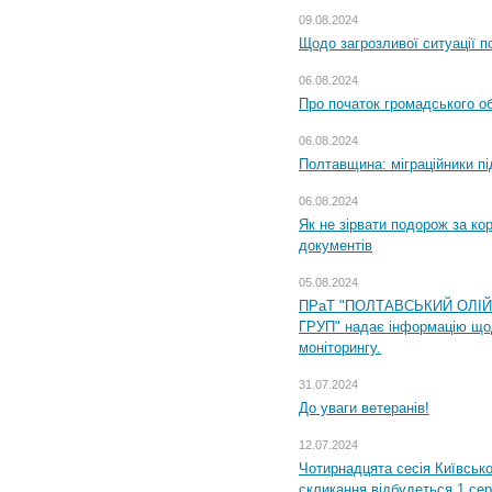
09.08.2024
Щодо загрозливої ситуації п
06.08.2024
Про початок громадського о
06.08.2024
Полтавщина: міграційники пі
06.08.2024
Як не зірвати подорож за кор
документів
05.08.2024
ПРаТ "ПОЛТАВСЬКИЙ ОЛІ
ГРУП" надає інформацію що
моніторингу.
31.07.2024
До уваги ветеранів!
12.07.2024
Чотирнадцята сесія Київсько
скликання відбудеться 1 сер