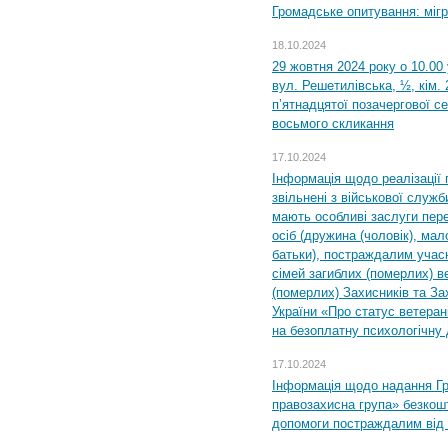
Громадське опитування: міг
18.10.2024
29 жовтня 2024 року о 10.00
вул. Решетилівська, ½, кім.
п’ятнадцятої позачергової се
восьмого скликання
17.10.2024
Інформація щодо реалізації 
звільнені з військової служби
мають особливі заслуги пер
осіб (дружина (чоловік), мало
батьки), постраждалим учас
сімей загиблих (померлих) ве
(померлих) Захисників та За
України «Про статус ветерані
на безоплатну психологічну 
17.10.2024
Інформація щодо надання Гр
правозахисна група» безкошт
допомоги постраждалим від з