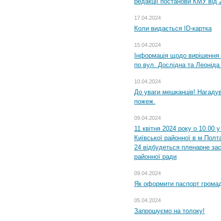
редакції постанови КМУ від 
17.04.2024
Коли видається ID-картка
15.04.2024
Інформація щодо вирішення 
по вул. Дослідна та Леоніда
10.04.2024
До уваги мешканців! Нагаду
пожеж.
09.04.2024
11 квітня 2024 року о 10.00 
Київської районної в м.Полта
24 відбудеться пленарне зас
районної ради
09.04.2024
Як оформити паспорт громад
05.04.2024
Запрошуємо на толоку!