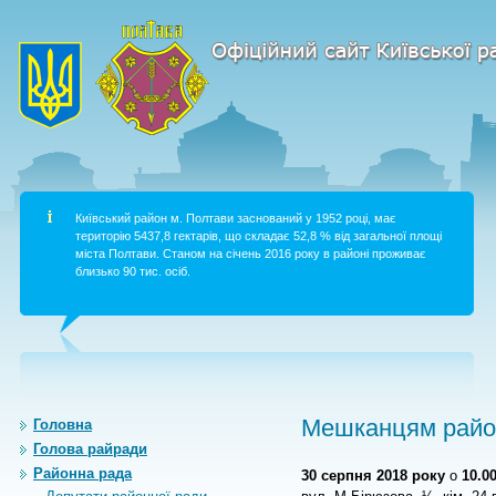
Київський район м. Полтави заснований у 1952 році, має
територію 5437,8 гектарів, що складає 52,8 % від загальної площі
міста Полтави. Станом на січень 2016 року в районі проживає
близько 90 тис. осіб.
Мешканцям район
Головна
Голова райради
Районна рада
30 серпня 2018 року
о
10.0