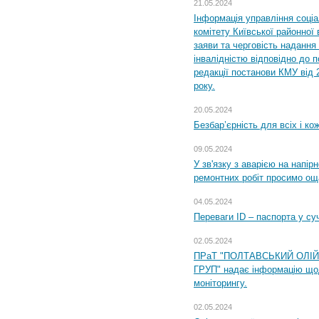
21.05.2024
Інформація управління соці
комітету Київської районної 
заяви та черговість надання 
інвалідністю відповідно до 
редакції постанови КМУ від 
року.
20.05.2024
Безбар’єрність для всіх і ко
09.05.2024
У зв'язку з аварією на напір
ремонтних робіт просимо ощ
04.05.2024
Переваги ID – паспорта у су
02.05.2024
ПРаТ "ПОЛТАВСЬКИЙ ОЛІ
ГРУП" надає інформацію що
моніторингу.
02.05.2024