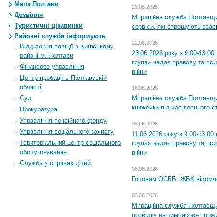
Мапа Полтави
23.06.2026
Дозвілля
Міграційна служба Полтавщи
Туристичні цікавинки
сервіси, які спрощують вза
Районні служби інформують
22.06.2026
Відділення поліції в Київському
23.06.2026 року з 9:00-13:0
районі м. Полтави
група» надає правову та пс
Фінансове управління
війни
Центр пробації в Полтавській
області
16.06.2026
Суд
Міграційна служба Полтавщ
книжечки під час воєнного с
Прокуратура
Управління пенсійного фонду
08.06.2026
Управління соціального захисту
11.06.2026 року з 9:00-13:0
Територіальний центр соціального
група» надає правову та пс
обслуговування
війни
Служба у справах дітей
08.06.2026
Головам ОСББ, ЖБК відомч
03.06.2026
Міграційна служба Полтавщи
посвідку на тимчасове прож