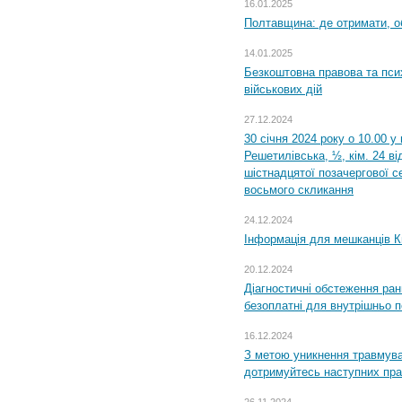
16.01.2025
Полтавщина: де отримати, о
14.01.2025
Безкоштовна правова та пси
військових дій
27.12.2024
30 січня 2024 року о 10.00 у
Решетилівська, ½, кім. 24 в
шістнадцятої позачергової се
восьмого скликання
24.12.2024
Інформація для мешканців К
20.12.2024
Діагностичні обстеження ра
безоплатні для внутрішньо 
16.12.2024
З метою уникнення травмува
дотримуйтесь наступних пр