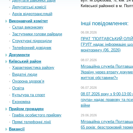
Депутати районної ради
вул. М.Бірюзова, ½, кім. 24
Київської районної в м. Пол
Депутатські комісії
Архiв вiдеотрансляцiй
Виконавчий комітет
Інші повідомлення:
Склад виконкому
06.08.2026
Заступники голови райради
ПРАТ "ПОЛТАВСЬКИЙ ОЛІ
Структурні підрозділи
ГРУП" надає інформацію що
Телефонний довідник
моніторингу (06. 2026)
Документи
08.07.2026
Київський район
Міграційна служба Полтавщ
Характеристика району
Україну через втрату докумен
Видатні люди
життєві обставини?»
Охорона здоров’я
Освіта
06.07.2026
08.07.2026 року з 9:00-13:0
Культура та спорт
група» надає правову та пс
Економіка
війни
Прийом громадян
Графік особистого прийому
29.06.2026
Міграційна служба Полтавщи
Прямі телефонні лінії
65 років: безстроковий термін
Вакансії