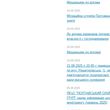
Мешканцям до відома
19.09.2025
Міграційна служба Полтавщин
знати
03.09.2025
До відома керівників підприє
власності і господарювання
20.08.2025
Мешканцям до відома!
19.08.2025
21.08.2025 о 10.00 у приміщ
по вул. Решетилівська, ½, к
дев'ятнадцятої позачергової 
ради восьмого скликання
05.08.2025
ПРаТ "ПОЛТАВСЬКИЙ ОЛІ
ГРУП" надає інформацію що
моніторингу (червень 2025)