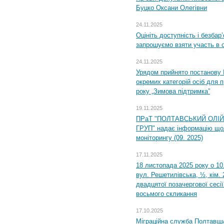
Буцко Оксани Олегівни
24.11.2025
Оцініть доступність і безбар
запрошуємо взяти участь в 
24.11.2025
Урядом прийнято постанову 
окремих категорій осіб для 
року „Зимова підтримка”
19.11.2025
ПРаТ "ПОЛТАВСЬКИЙ ОЛІ
ГРУП" надає інформацію що
моніторингу (09. 2025)
17.11.2025
18 листопада 2025 року о 10
вул. Решетилівська, ½, кім.
двадцятої позачергової сесії
восьмого скликання
17.10.2025
Міграційна служба Полтавщи