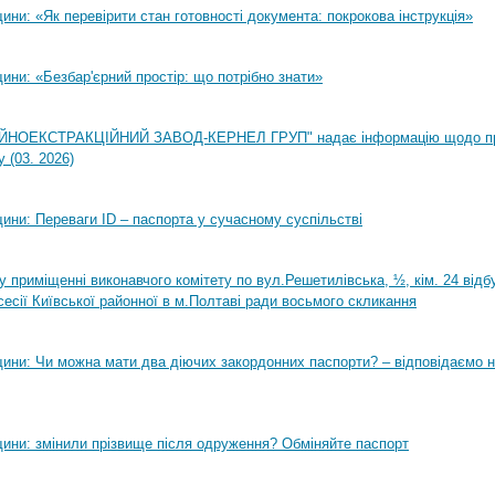
ни: «Як перевірити стан готовності документа: покрокова інструкція»
ни: «Безбар'єрний простір: що потрібно знати»
НОЕКСТРАКЦІЙНИЙ ЗАВОД-КЕРНЕЛ ГРУП" надає інформацію щодо п
 (03. 2026)
ини: Переваги ID – паспорта у сучасному суспільстві
0 у приміщенні виконавчого комітету по вул.Решетилівська, ½, кім. 24 від
сесії Київської районної в м.Полтаві ради восьмого скликання
ини: Чи можна мати два діючих закордонних паспорти? – відповідаємо н
ини: змінили прізвище після одруження? Обміняйте паспорт