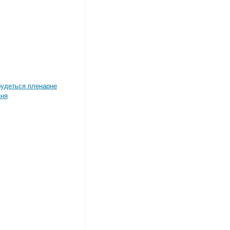
дбудеться пленарне
ння