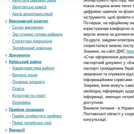
Депутати районної ради
безбарʼєрного простору, як
кожна людина може легко та
Депутатські комісії
цифрових навичок чи фізич
Архiв вiдеотрансляцiй
інструменти, щоб зробити 
Виконавчий комітет
По-перше, на офіційному в
Склад виконкому
користувачам комфортно оз
Заступники голови райради
версію можна за допомогою 
По-друге, завдяки електрон
Структурні підрозділи
скористатися низкою послуг 
Телефонний довідник
Зокрема, на сайті ДМС 
http
Документи
«Стан оформлення документі
Київський район
паспортний документ у «Баз
Характеристика району
паспорті громадянина Украї
звернення та отримати відп
Видатні люди
інформаційними сервісами. 3
Охорона здоров’я
Зокрема, вони можуть самос
Освіта
необхідну інформацію щодо 
Культура та спорт
інформації, зменшує потреб
Економіка
доступною 
Виникли питання - в Управлі
Прийом громадян
Полтавської області у соці
Графік особистого прийому
консультації.
Прямі телефонні лінії
Вакансії