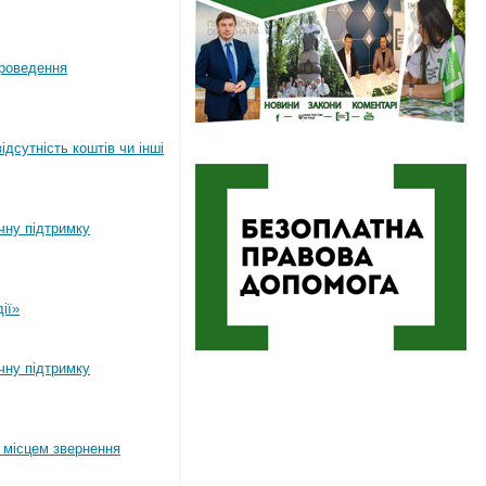
роведення
дсутність коштів чи інші
ічну підтримку
ії»
ічну підтримку
 місцем звернення