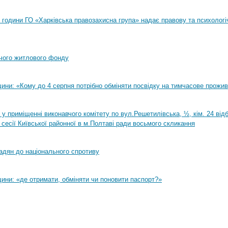
00 години ГО «Харківська правозахисна група» надає правову та психологі
чого житлового фонду
ини: «Кому до 4 серпня потрібно обміняти посвідку на тимчасове прожи
0 у приміщенні виконавчого комітету по вул.Решетилівська, ½, кім. 24 ві
 сесії Київської районної в м.Полтаві ради восьмого скликання
адян до національного спротиву
ини: «де отримати, обміняти чи поновити паспорт?»