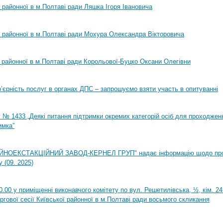
ї районної в м.Полтаві ради Ляшка Ігоря Івановича
ї районної в м.Полтаві ради Мохура Олександра Вікторовича
ї районної в м.Полтаві ради Корольової-Буцко Оксани Олегівни
ар’єрність послуг в органах ДПС – запрошуємо взяти участь в опитуванні
 № 1433 „Деякі питання підтримки окремих категорій осіб для проходжен
имка”
НОЕКСТАКЦІЙНИЙ ЗАВОД-КЕРНЕЛ ГРУП" надає інформацію щодо пр
 (09. 2025)
0.00 у приміщенні виконавчого комітету по вул. Решетилівська, ½, кім. 2
ргової сесії Київської районної в м.Полтаві ради восьмого скликання