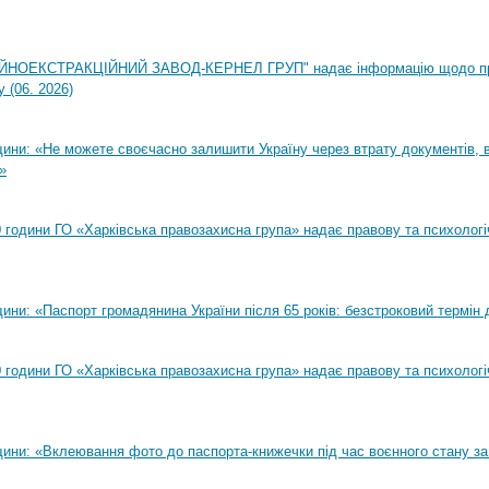
НОЕКСТРАКЦІЙНИЙ ЗАВОД-КЕРНЕЛ ГРУП" надає інформацію щодо п
 (06. 2026)
ни: «Не можете своєчасно залишити Україну через втрату документів, ві
»
00 години ГО «Харківська правозахисна група» надає правову та психолог
ни: «Паспорт громадянина України після 65 років: безстроковий термін д
00 години ГО «Харківська правозахисна група» надає правову та психолог
ини: «Вклеювання фото до паспорта-книжечки під час воєнного стану за