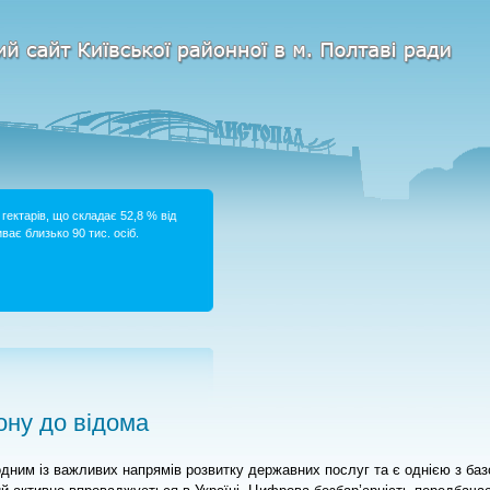
гектарів, що складає 52,8 % від
ває близько 90 тис. осіб.
ну до відома
дним із важливих напрямів розвитку державних послуг та є однією з баз