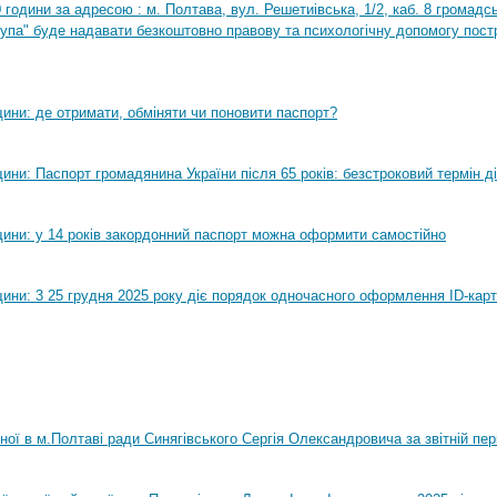
0 години за адресою : м. Полтава, вул. Решетиівська, 1/2, каб. 8 громадсь
рупа" буде надавати безкоштовно правову та психологічну допомогу пост
ини: де отримати, обміняти чи поновити паспорт?
ни: Паспорт громадянина України після 65 років: безстроковий термін ді
ини: у 14 років закордонний паспорт можна оформити самостійно
ини: 3 25 грудня 2025 року діє порядок одночасного оформлення ID-карт
нної в м.Полтаві ради Синягівського Сергія Олександровича за звітній пер