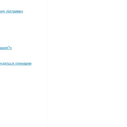
чну підтримку
вання?»
дбудеться пленарне