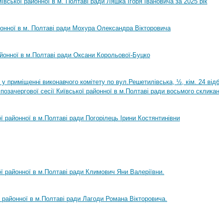
ївської районної в м. Полтаві ради Ляшка Ігоря Івановича за 2025 рік
йонної в м. Полтаві ради Мохура Олександра Вікторовича
айонної в м.Полтаві ради Оксани Корольової-Буцко
0 у приміщенні виконавчого комітету по вул.Решетилівська, ½, кім. 24 ві
позачергової сесії Київської районної в м.Полтаві ради восьмого склика
ої районної в м.Полтаві ради Погорілець Ірини Костянтинівни
ої районної в м.Полтаві ради Климович Яни Валеріївни.
ї районної в м.Полтаві ради Лагоди Романа Вікторовича.