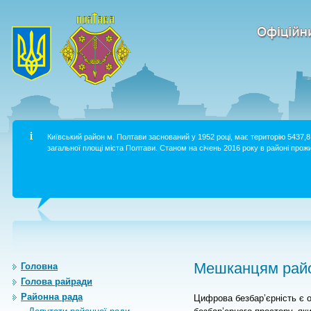
Київський район м. Полтави заснований у 1952 році, має територію 5437,8 
загальної площі міста Полтави. Станом на січень 2016 року в районі прожи
Мешканцям райо
Головна
Голова райради
Районна рада
Цифрова безбар’єрність є о