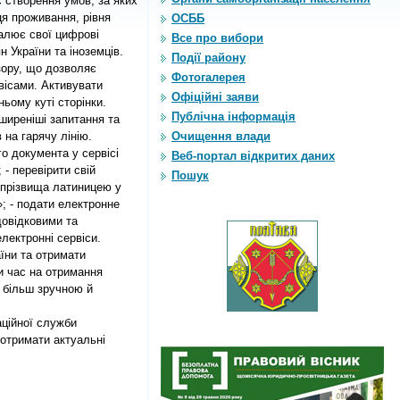
 створення умов, за яких 
я проживання, рівня 
ОСББ
лює свої цифрові 
Все про вибори
України та іноземців. 
Події району
ору, що дозволяє 
Фотогалерея
ісами. Активувати 
Офіційні заяви
ьому куті сторінки. 
Публічна інформація
ширеніші запитання та 
 на гарячу лінію. 
Очищення влади
о документа у сервісі 
Веб-портал відкритих даних
 перевірити свій 
Пошук
 прізвища латиницею у 
; - подати електронне 
овідковими та 
лектронні сервіси. 
їни та отримати 
 час на отримання 
 більш зручною й 
ційної служби 
отримати актуальні 