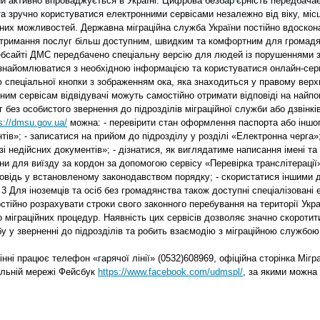
ий активно впроваджується в Україні. Цифрова безбар’єрність передбачає
 зручно користуватися електронними сервісами незалежно від віку, місц
них можливостей. Державна міграційна служба України постійно вдоскона
отримання послуг більш доступним, швидким та комфортним для громадян 
ебсайті ДМС передбачено спеціальну версію для людей із порушеннями з
найомлюватися з необхідною інформацією та користуватися онлайн-серв
спеціальної кнопки з зображенням ока, яка знаходиться у правому верхн
ним сервісам відвідувачі можуть самостійно отримати відповіді на найпо
без особистого звернення до підрозділів міграційної служби або дзвінків
s://dmsu.gov.ua/
 можна: - перевірити стан оформлення паспорта або іншог
в»; - записатися на прийом до підрозділу у розділі «Електронна черга»; -
і недійсних документів»; - дізнатися, як виглядатиме написання імені та
ни для виїзду за кордон за допомогою сервісу «Перевірка транслітерації»
овідь у встановленому законодавством порядку; - скористатися іншими д
 Для іноземців та осіб без громадянства також доступні спеціалізовані е
тійно розрахувати строки свого законного перебування на території Укра
міграційних процедур. Наявність цих сервісів дозволяє значно скоротити
у у зверненні до підрозділів та робить взаємодію з міграційною службою
нні працює телефон «гарячої лінії» (0532)608969, офіційна сторінка Мігра
альній мережі Фейсбук 
https://www.facebook.com/udmspl/
, за якими можна 