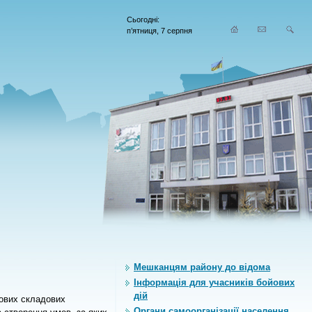
Сьогодні:
п’ятниця, 7 серпня
Мешканцям району до відома
Інформація для учасників бойових
дій
ових складових 
Органи самоорганiзацiї населення