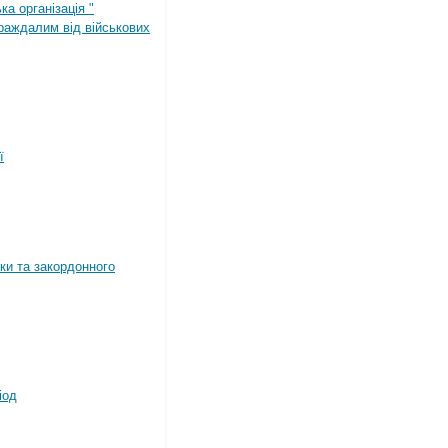
ка організація "
раждалим від військових
ї
ки та закордонного
іод