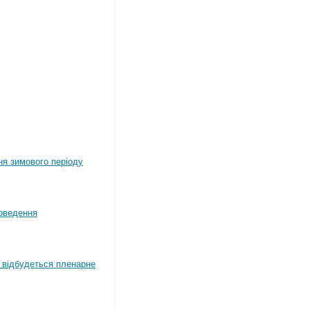
ня зимового періоду
оведення
4 відбудеться пленарне