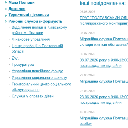
Мапа Полтави
Інші повідомлення:
Дозвілля
06.08.2026
Туристичні цікавинки
ПРАТ "ПОЛТАВСЬКИЙ ОЛІЙ
Районні служби інформують
післяпроєктного моніторингу
Відділення поліції в Київському
районі м. Полтави
08.07.2026
Міграційна служба Полтавщи
Фінансове управління
складні життєві обставини?
Центр пробації в Полтавській
області
06.07.2026
Суд
08.07.2026 року з 9:00-13:
Прокуратура
постраждалим від війни
Управління пенсійного фонду
29.06.2026
Управління соціального захисту
Міграційна служба Полтавщи
Територіальний центр соціального
обслуговування
22.06.2026
Служба у справах дітей
23.06.2026 року з 9:00-13:
постраждалим від війни
16.06.2026
Міграційна служба Полтавщ
особи»