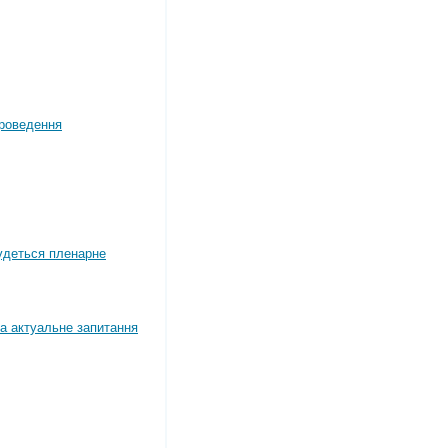
роведення
будеться пленарне
а актуальне запитання