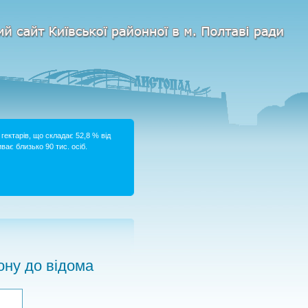
гектарів, що складає 52,8 % від
ває близько 90 тис. осіб.
ну до відома