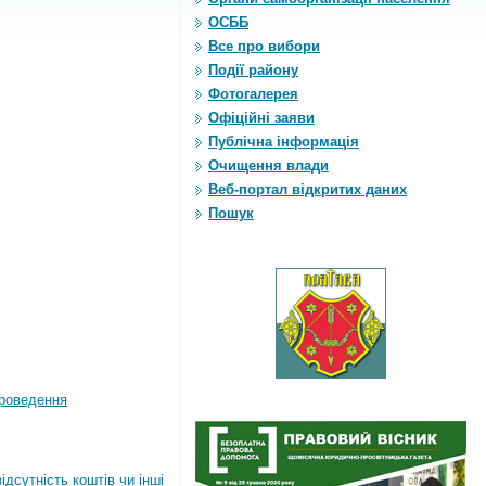
ОСББ
Все про вибори
Події району
Фотогалерея
Офіційні заяви
Публічна інформація
Очищення влади
Веб-портал відкритих даних
Пошук
роведення
дсутність коштів чи інші