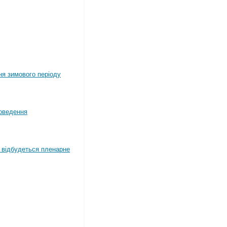
ня зимового періоду
оведення
4 відбудеться пленарне