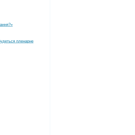
вання?»
дбудеться пленарне