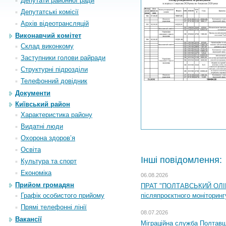
Депутати районної ради
Депутатські комісії
Архiв вiдеотрансляцiй
Виконавчий комітет
Склад виконкому
Заступники голови райради
Структурні підрозділи
Телефонний довідник
Документи
Київський район
Характеристика району
Видатні люди
Охорона здоров’я
Освіта
Інші повідомлення:
Культура та спорт
Економіка
06.08.2026
Прийом громадян
ПРАТ "ПОЛТАВСЬКИЙ ОЛІЙ
Графік особистого прийому
післяпроєктного моніторингу
Прямі телефонні лінії
08.07.2026
Вакансії
Міграційна служба Полтавщи