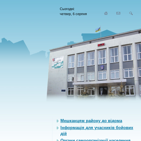
Сьогодні:
четвер, 6 серпня
Мешканцям району до відома
Інформація для учасників бойових
дій
Органи самоорганiзацiї населення