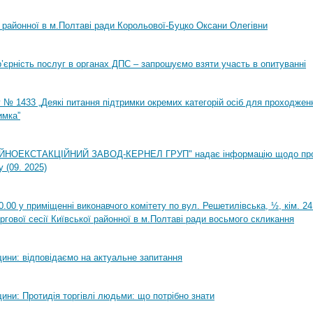
ї районної в м.Полтаві ради Корольової-Буцко Оксани Олегівни
ар’єрність послуг в органах ДПС – запрошуємо взяти участь в опитуванні
 № 1433 „Деякі питання підтримки окремих категорій осіб для проходжен
имка”
НОЕКСТАКЦІЙНИЙ ЗАВОД-КЕРНЕЛ ГРУП" надає інформацію щодо пр
 (09. 2025)
0.00 у приміщенні виконавчого комітету по вул. Решетилівська, ½, кім. 2
ргової сесії Київської районної в м.Полтаві ради восьмого скликання
ини: відповідаємо на актуальне запитання
ини: Протидія торгівлі людьми: що потрібно знати