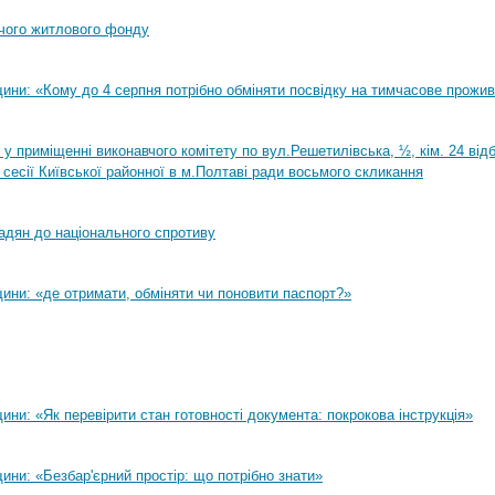
чого житлового фонду
ини: «Кому до 4 серпня потрібно обміняти посвідку на тимчасове прожи
0 у приміщенні виконавчого комітету по вул.Решетилівська, ½, кім. 24 ві
 сесії Київської районної в м.Полтаві ради восьмого скликання
адян до національного спротиву
ини: «де отримати, обміняти чи поновити паспорт?»
ни: «Як перевірити стан готовності документа: покрокова інструкція»
ни: «Безбар'єрний простір: що потрібно знати»