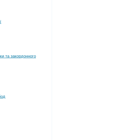
ї
ки та закордонного
іод