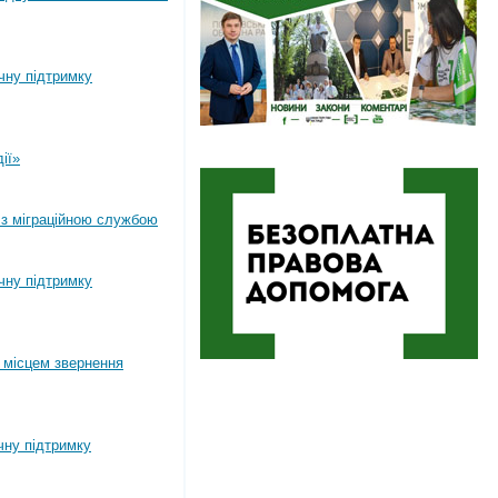
ічну підтримку
ії»
 з міграційною службою
ічну підтримку
 місцем звернення
чну підтримку