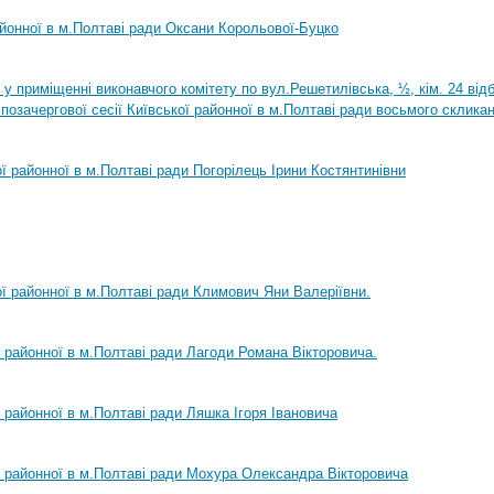
айонної в м.Полтаві ради Оксани Корольової-Буцко
0 у приміщенні виконавчого комітету по вул.Решетилівська, ½, кім. 24 ві
позачергової сесії Київської районної в м.Полтаві ради восьмого склика
ої районної в м.Полтаві ради Погорілець Ірини Костянтинівни
ої районної в м.Полтаві ради Климович Яни Валеріївни.
ї районної в м.Полтаві ради Лагоди Романа Вікторовича.
ї районної в м.Полтаві ради Ляшка Ігоря Івановича
ї районної в м.Полтаві ради Мохура Олександра Вікторовича