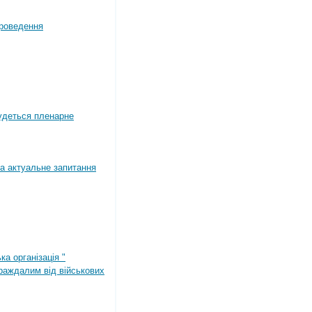
роведення
будеться пленарне
а актуальне запитання
ка організація "
раждалим від військових