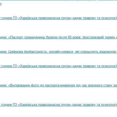
»
00 години ГО «Харківська правозахисна група» надає правову та психолог
ни: «Паспорт громадянина України після 65 років: безстроковий термін д
ини: Цифрова безбар’єрність: онлайн-сервіси, які спрощують взаємодію
00 години ГО «Харківська правозахисна група» надає правову та психолог
ини: «Вклеювання фото до паспорта-книжечки під час воєнного стану за
00 години ГО «Харківська правозахисна група» надає правову та психологі