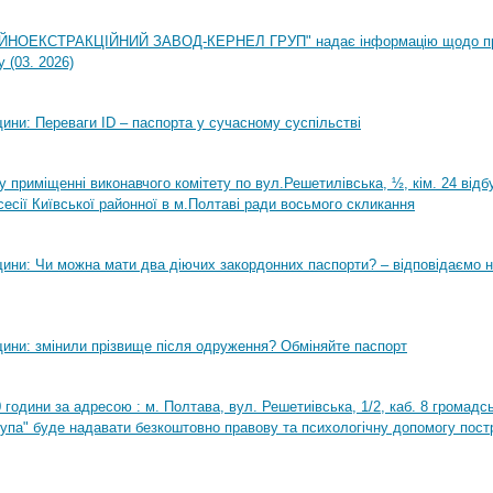
НОЕКСТРАКЦІЙНИЙ ЗАВОД-КЕРНЕЛ ГРУП" надає інформацію щодо п
 (03. 2026)
ини: Переваги ID – паспорта у сучасному суспільстві
0 у приміщенні виконавчого комітету по вул.Решетилівська, ½, кім. 24 від
сесії Київської районної в м.Полтаві ради восьмого скликання
ини: Чи можна мати два діючих закордонних паспорти? – відповідаємо н
ини: змінили прізвище після одруження? Обміняйте паспорт
0 години за адресою : м. Полтава, вул. Решетиівська, 1/2, каб. 8 громадсь
рупа" буде надавати безкоштовно правову та психологічну допомогу пост