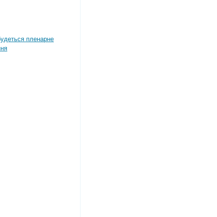
дбудеться пленарне
ння