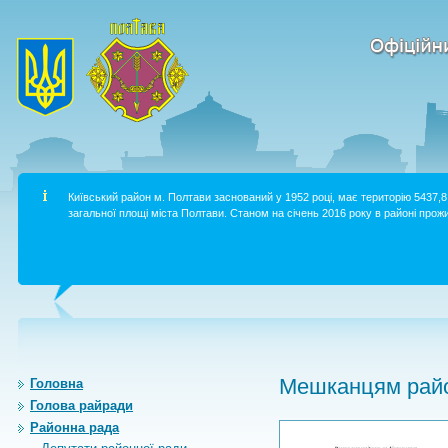
Київський район м. Полтави заснований у 1952 році, має територію 5437,8 
загальної площі міста Полтави. Станом на січень 2016 року в районі прожи
Мешканцям райо
Головна
Голова райради
Районна рада