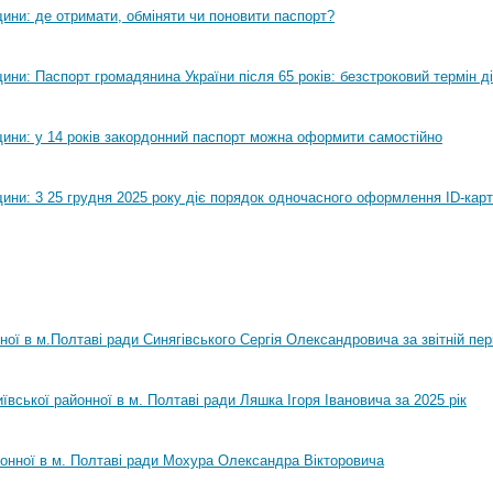
ини: де отримати, обміняти чи поновити паспорт?
ни: Паспорт громадянина України після 65 років: безстроковий термін ді
ини: у 14 років закордонний паспорт можна оформити самостійно
ини: 3 25 грудня 2025 року діє порядок одночасного оформлення ID-карт
нної в м.Полтаві ради Синягівського Сергія Олександровича за звітній пер
ївської районної в м. Полтаві ради Ляшка Ігоря Івановича за 2025 рік
йонної в м. Полтаві ради Мохура Олександра Вікторовича