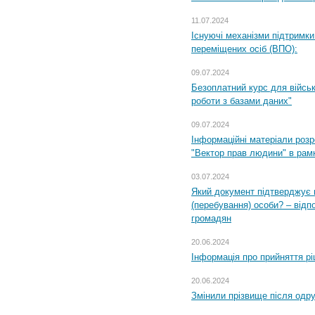
11.07.2024
Існуючі механізми підтримки
переміщених осіб (ВПО):
09.07.2024
Безоплатний курс для військ
роботи з базами даних"
09.07.2024
Інформаційні матеріали розр
"Вектор прав людини" в рам
03.07.2024
Який документ підтверджує 
(перебування) особи? – відп
громадян
20.06.2024
Інформація про прийняття р
20.06.2024
Змінили прізвище після одр