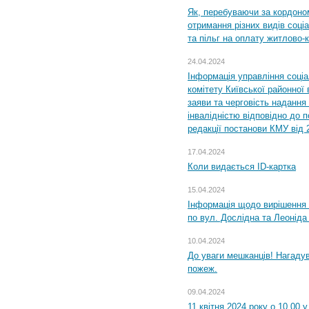
Як, перебуваючи за кордоном
отримання різних видів соці
та пільг на оплату житлово
24.04.2024
Інформація управління соці
комітету Київської районної 
заяви та черговість надання 
інвалідністю відповідно до 
редакції постанови КМУ від 
17.04.2024
Коли видається ID-картка
15.04.2024
Інформація щодо вирішення 
по вул. Дослідна та Леоніда
10.04.2024
До уваги мешканців! Нагаду
пожеж.
09.04.2024
11 квітня 2024 року о 10.00 