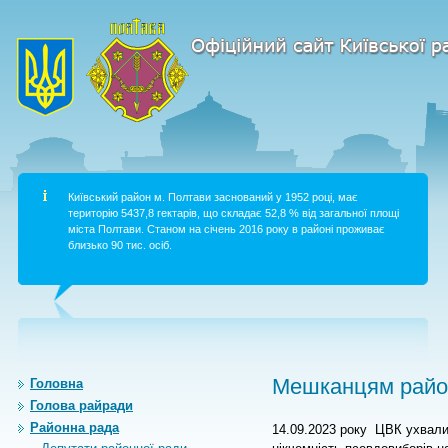
Київський район м. Полтави заснований у 1952 році, має
територію 5437,8 гектарів, що складає 52,8 % від загальної площі
міста Полтави. Станом на січень 2016 року в районі проживає
близько 90 тис. осіб.
Мешканцям район
Головна
Голова райради
Районна рада
14.09.2023 року ЦВК ухвали