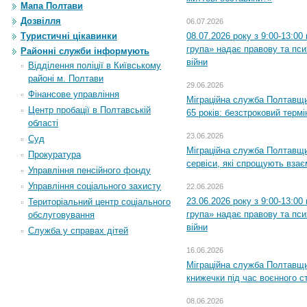
Мапа Полтави
Дозвілля
06.07.2026
08.07.2026 року з 9:00-13:0
Туристичні цікавинки
група» надає правову та пс
Районні служби інформують
війни
Відділення поліції в Київському
районі м. Полтави
29.06.2026
Фінансове управління
Міграційна служба Полтавщи
Центр пробації в Полтавській
65 років: безстроковий термін
області
23.06.2026
Суд
Міграційна служба Полтавщи
Прокуратура
сервіси, які спрощують вза
Управління пенсійного фонду
Управління соціального захисту
22.06.2026
23.06.2026 року з 9:00-13:0
Територіальний центр соціального
група» надає правову та пс
обслуговування
війни
Служба у справах дітей
16.06.2026
Міграційна служба Полтавщ
книжечки під час воєнного с
08.06.2026