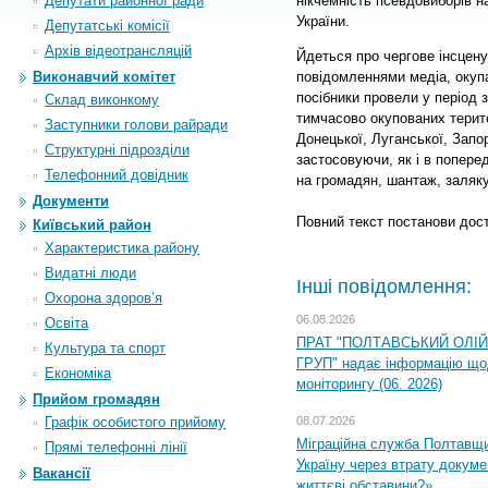
Депутати районної ради
нікчемність псевдовиборів н
України.
Депутатські комісії
Архiв вiдеотрансляцiй
Йдеться про чергове інсцену
повідомленнями медіа, окупац
Виконавчий комітет
посібники провели у період 
Склад виконкому
тимчасово окупованих терит
Заступники голови райради
Донецької, Луганської, Запо
Структурні підрозділи
застосовуючи, як і в поперед
Телефонний довідник
на громадян, шантаж, заляк
Документи
Повний текст постанови дос
Київський район
Характеристика району
Видатні люди
Інші повідомлення:
Охорона здоров’я
06.08.2026
Освіта
ПРАТ "ПОЛТАВСЬКИЙ ОЛІ
Культура та спорт
ГРУП" надає інформацію що
Економіка
моніторингу (06. 2026)
Прийом громадян
08.07.2026
Графік особистого прийому
Міграційна служба Полтавщ
Прямі телефонні лінії
Україну через втрату докумен
Вакансії
життєві обставини?»