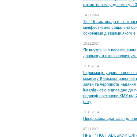
стоматологічну допомогу в 
14.11.2024
15 і 16 листопада в Полтав
мініфестиваль соціально орі
основними дієвцями якого є в
13.11.2024
Як внутрішньо переміщеним 
допомогу в стаціонарних ум
11.11.2024
Інформація управління соці
комітету Київської районної 
заяви та черговість надання 
інвалідністю відповідно до 
редакції постанови КМУ від 
року
11.11.2024
Професійна адаптація для ве
07.11.2024
ПРаТ " ПОЛТАВСЬКИЙ ОЛІ