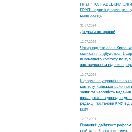
ПРаТ "ПОЛТАВСЬКИЙ ОЛІ
ГРУП" надає інформацію що
моніторингу.
31.07.2024
До уваги ветеранів!
12.07.2024
Чотирнадцята сесія Київсько
скликання відбудеться 1 сер
виконавчого комітету по вул.
застосуванням відеоконфер
12.07.2024
Інформація управління соці
комітету Київської районної 
заяви та черговість надання 
інвалідністю відповідно до 
редакції постанови КМУ від 
року
12.07.2024
Правовий дайджест реформ 
осіб та осіб постраждалих ві