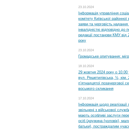
23.10.2024
Інформація управління соці
комітету Київської районної 
заяви та черговість надання 
інвалідністю відповідно до 
редакції постанови КМУ від 
року
23.10.2024
Громадське опитування: міг
18.10.2024
29 жовтня 2024 року о 10.00
вул. Решетилівська, ½, кім.
п’ятнадцятої позачергової се
восьмого скликання
17.10.2024
Інформація щодо реалізації 
звільнені з військової служби
мають особливі заслуги пер
осіб (дружина (чоловік), мало
батьки), постраждалим учас