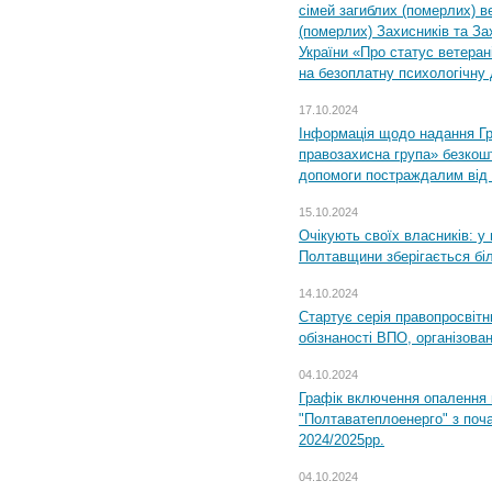
сімей загиблих (померлих) ве
(померлих) Захисників та За
України «Про статус ветерані
на безоплатну психологічну 
17.10.2024
Інформація щодо надання Гр
правозахисна група» безкошт
допомоги постраждалим від з
15.10.2024
Очікують своїх власників: у
Полтавщини зберігається бі
14.10.2024
Стартує серія правопросвіт
обізнаності ВПО, організов
04.10.2024
Графік включення опалення
"Полтаватеплоенерго" з поч
2024/2025рр.
04.10.2024