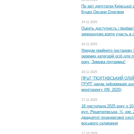
Пр звіт депутатки Київської
Буцко Оксани Олегівни
24.11.2025
Оцініть доступність і безбар
запрошуємо взяти участь в 
24.11.2025
Урядом прийнято постанову 
окремих категорій осіб для 
року „Зимова підтримка”
19.11.2025
ПРаТ "ПОЛТАВСЬКИЙ ОЛІ
ГРУП" надає інформацію що
моніторингу (09. 2025)
17.11.2025
18 листопада 2025 року о 10
вул. Решетилівська, ½, кім.
двадцятої позачергової сесії
восьмого скликання
17.10.2025