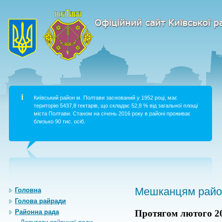
Київський район м. Полтави заснований у 1952 році, має
територію 5437,8 гектарів, що складає 52,8 % від загальної площі
міста Полтави. Станом на січень 2016 року в районі проживає
близько 90 тис. осіб.
Мешканцям район
Головна
Голова райради
Районна рада
Протягом лютого 2