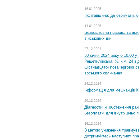
16.01.2025
Полтавщина: де отримати, о
14.01.2025
Безкоштовна правова та пси
військових дій
27.12.2024
30 січня 2024 року о 10.00 у
Решетилівська, ½, кім. 24 в
шістнадцятої позачергової се
восьмого скликання
24.12.2024
Інформація для мешканців К
20.12.2024
Діагностичні обстеження ра
безоплатні для внутрішньо 
16.12.2024
З метою уникнення травмува
дотримуйтесь наступних пр