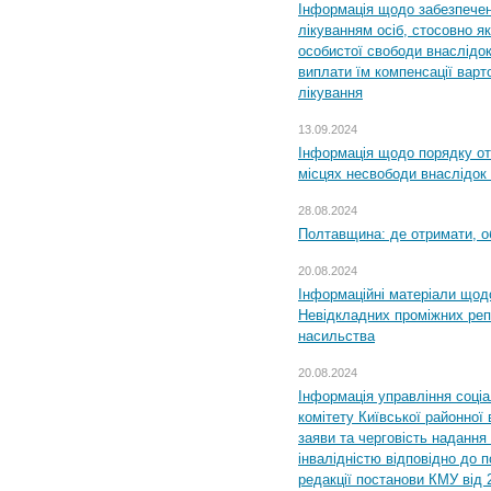
Інформація щодо забезпечен
лікуванням осіб, стосовно 
особистої свободи внаслідок 
виплати їм компенсації варт
лікування
13.09.2024
Інформація щодо порядку от
місцях несвободи внаслідок з
28.08.2024
Полтавщина: де отримати, о
20.08.2024
Інформаційні матеріали щод
Невідкладних проміжних реп
насильства
20.08.2024
Інформація управління соці
комітету Київської районної 
заяви та черговість надання 
інвалідністю відповідно до 
редакції постанови КМУ від 