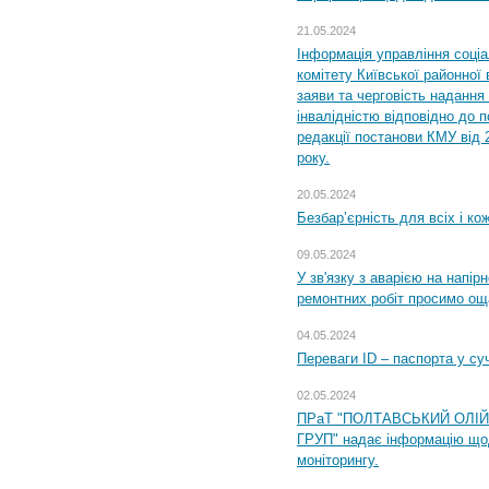
21.05.2024
Інформація управління соці
комітету Київської районної 
заяви та черговість надання 
інвалідністю відповідно до 
редакції постанови КМУ від 
року.
20.05.2024
Безбар’єрність для всіх і ко
09.05.2024
У зв'язку з аварією на напір
ремонтних робіт просимо ощ
04.05.2024
Переваги ID – паспорта у су
02.05.2024
ПРаТ "ПОЛТАВСЬКИЙ ОЛІ
ГРУП" надає інформацію що
моніторингу.