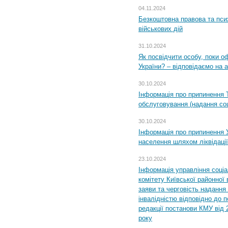
04.11.2024
Безкоштовна правова та пси
військових дій
31.10.2024
Як посвідчити особу, поки 
України? – відповідаємо на 
30.10.2024
Інформація про припинення 
обслуговування (надання соц
30.10.2024
Інформація про припинення 
населення шляхом ліквідації
23.10.2024
Інформація управління соці
комітету Київської районної 
заяви та черговість надання 
інвалідністю відповідно до 
редакції постанови КМУ від 
року