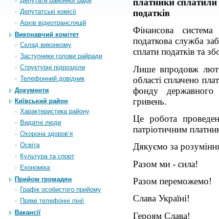
Депутати районної ради
платники сплатили
Депутатські комісії
податків
Архiв вiдеотрансляцiй
Фінансова система
Виконавчий комітет
податкова служба за
Склад виконкому
сплати податків та зб
Заступники голови райради
Структурні підрозділи
Лише
впродовж
лют
області сплачено
плат
Телефонний довідник
фонду державного
Документи
гривень
.
Київський район
Характеристика району
Це робота проведе
Видатні люди
патріотичним платни
Охорона здоров’я
Освіта
Дякуємо за розуміння
Культура та спорт
Разом ми - сила!
Економіка
Прийом громадян
Разом переможемо!
Графік особистого прийому
Слава Україні!
Прямі телефонні лінії
Вакансії
Героям Слава!