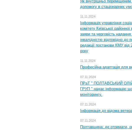
Як внутрішньо переміщеним 
допомогу в стаціонарних ум
11.11.2024
Інформація управління соці
комітету Київської районної 
заяви та черговість надання 
інвалідністю відповідно до 
редакції постанови КМУ від 
року
11.11.2024
Професійна адаптація для ве
07.11.2024
ПРаТ " ПОЛТАВСЬКИЙ ОЛІ
ГРУП " надає інформацію що
моніторингу.
07.11.2024
Інформація до відома ветера
07.11.2024
Полтавщина: де отримати, о