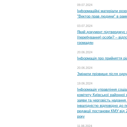
09.07.2024
Інформаційні матеріали розр
"Вектор прав людини" в рам
03.07.2024
Який документ підтверджує 
(перебування) особи? – відп
громадян
20.06.2024
Інформація про прийняття р
20.06.2024
Змінили прізвище після одр
19.06.2024
Інформація управління соці
комітету Київської районної 
заяви та черговість надання 
інвалідністю відповідно до 
редакції постанови КМУ від 
року
11.06.2024