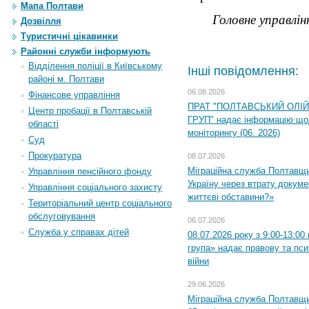
Мапа Полтави
Головне управлі
Дозвілля
Туристичні цікавинки
Районні служби інформують
Відділення поліції в Київському
Інші повідомлення:
районі м. Полтави
06.08.2026
Фінансове управління
ПРАТ "ПОЛТАВСЬКИЙ ОЛІ
Центр пробації в Полтавській
ГРУП" надає інформацію що
області
моніторингу (06. 2026)
Суд
Прокуратура
08.07.2026
Міграційна служба Полтавщ
Управління пенсійного фонду
Україну через втрату докумен
Управління соціального захисту
життєві обставини?»
Територіальний центр соціального
обслуговування
06.07.2026
Служба у справах дітей
08.07.2026 року з 9:00-13:0
група» надає правову та пс
війни
29.06.2026
Міграційна служба Полтавщи