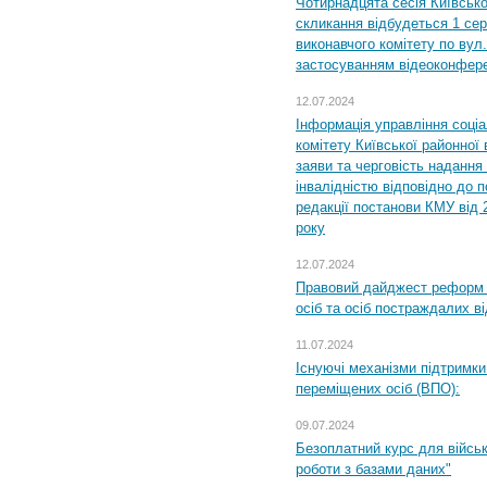
Чотирнадцята сесія Київсько
скликання відбудеться 1 сер
виконавчого комітету по вул.
застосуванням відеоконфер
12.07.2024
Інформація управління соці
комітету Київської районної 
заяви та черговість надання 
інвалідністю відповідно до 
редакції постанови КМУ від 
року
12.07.2024
Правовий дайджест реформ 
осіб та осіб постраждалих ві
11.07.2024
Існуючі механізми підтримки
переміщених осіб (ВПО):
09.07.2024
Безоплатний курс для військ
роботи з базами даних"