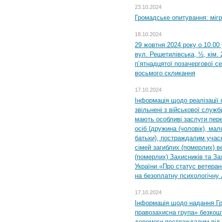
23.10.2024
Громадське опитування: міг
18.10.2024
29 жовтня 2024 року о 10.00
вул. Решетилівська, ½, кім.
п’ятнадцятої позачергової се
восьмого скликання
17.10.2024
Інформація щодо реалізації 
звільнені з військової служби
мають особливі заслуги пер
осіб (дружина (чоловік), мало
батьки), постраждалим учас
сімей загиблих (померлих) ве
(померлих) Захисників та За
України «Про статус ветерані
на безоплатну психологічну 
17.10.2024
Інформація щодо надання Гр
правозахисна група» безкошт
допомоги постраждалим від з