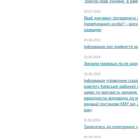
"Вектор прав людини" в рам
03.07.2024
Який документ підтверджує 
(перебування) особи? – відп
громадян
20.06.2024
Інформація про прийняття р
20.06.2024
Змінили прізвище після одр
19.06.2024
Інформація управління соці
комітету Київської районної 
заяви та черговість надання 
інвалідністю відповідно до 
редакції постанови КМУ від 
року
11.06.2024
Записатись до електронної ч
06.06.2024