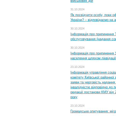
військових дій
31.10.2024
Як посвідчити особу, поки 
України? – відповідаємо на 
30.10.2024
Інформація про припинення 
обслуговування (надання соц
30.10.2024
Інформація про припинення 
населення шляхом ліквідації
23.10.2024
Інформація управління соці
комітету Київської районної 
заяви та черговість надання 
інвалідністю відповідно до 
редакції постанови КМУ від 
року
23.10.2024
Громадське опитування: міг