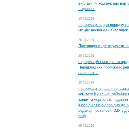
виплати їм компенсації варт
лікування
13.09.2024
Інформація щодо порядку от
місцях несвободи внаслідок з
28.08.2024
Полтавщина: де отримати, о
20.08.2024
Інформаційні матеріали щод
Невідкладних проміжних реп
насильства
20.08.2024
Інформація управління соці
комітету Київської районної 
заяви та черговість надання 
інвалідністю відповідно до 
редакції постанови КМУ від 
року
09.08.2024