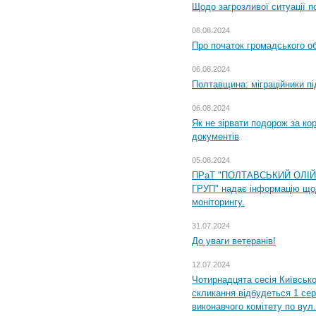
Щодо загрозливої ситуації п
06.08.2024
Про початок громадського о
06.08.2024
Полтавщина: міграційники пі
06.08.2024
Як не зірвати подорож за кор
документів
05.08.2024
ПРаТ "ПОЛТАВСЬКИЙ ОЛІ
ГРУП" надає інформацію що
моніторингу.
31.07.2024
До уваги ветеранів!
12.07.2024
Чотирнадцята сесія Київсько
скликання відбудеться 1 сер
виконавчого комітету по вул.