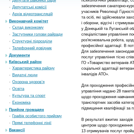
Депутати районної ради
психологічної реабілітації, с
забезпечення санаторно-кур
Депутатські комісії
учасників Революції Гідності
Архiв вiдеотрансляцiй
та осіб, які здійснювали зах
Виконавчий комітет
і оборони, відсічі і стримува
Склад виконкому
у Донецькій та Луганській о
Заступники голови райради
спеціалістами управління по
роз'яснювальна робота, щод
Структурні підрозділи
професійної адаптації. В пот
Телефонний довідник
Для забезпечення законодав
Документи
послуг управління тісно сп
Київський район
ГО «Товариство ветеранів 
Характеристика району
соціальної адаптації ветера
інвалідів АТО».
Видатні люди
Охорона здоров’я
Для проходження професійної
Освіта
управління надано 28 пакеті
Культура та спорт
щодо проходження навчання з
Економіка
транспортних засобів категор
підвищення кваліфікації за 
Прийом громадян
Графік особистого прийому
В результаті вжитих заходів
Прямі телефонні лінії
центром щодо проходження п
Вакансії
13 отримувачів послуг прой