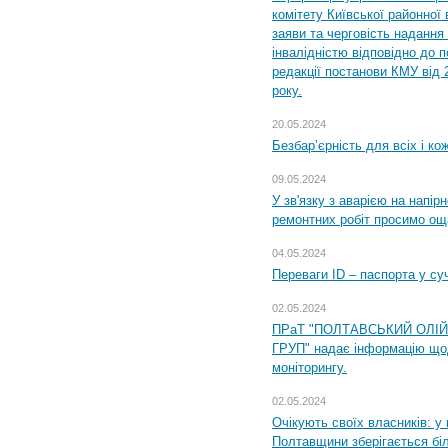
комітету Київської районної 
заяви та черговість надання 
інвалідністю відповідно до 
редакції постанови КМУ від 
року.
20.05.2024
Безбар’єрність для всіх і ко
09.05.2024
У зв'язку з аварією на напір
ремонтних робіт просимо ощ
04.05.2024
Переваги ID – паспорта у су
02.05.2024
ПРаТ "ПОЛТАВСЬКИЙ ОЛІ
ГРУП" надає інформацію що
моніторингу.
02.05.2024
Очікують своїх власників: у
Полтавщини зберігається бі