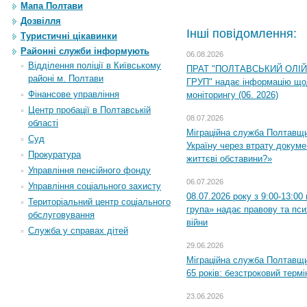
Мапа Полтави
Дозвілля
Інші повідомлення:
Туристичні цікавинки
Районні служби інформують
06.08.2026
Відділення поліції в Київському
ПРАТ "ПОЛТАВСЬКИЙ ОЛІ
районі м. Полтави
ГРУП" надає інформацію що
Фінансове управління
моніторингу (06. 2026)
Центр пробації в Полтавській
08.07.2026
області
Міграційна служба Полтавщ
Суд
Україну через втрату докумен
Прокуратура
життєві обставини?»
Управління пенсійного фонду
06.07.2026
Управління соціального захисту
08.07.2026 року з 9:00-13:0
Територіальний центр соціального
група» надає правову та пс
обслуговування
війни
Служба у справах дітей
29.06.2026
Міграційна служба Полтавщи
65 років: безстроковий термін
23.06.2026