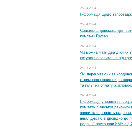
25.04.2024
Інформація щодо запровадже
25.04.2024
Соціальна допомога для вете
компанії Грузар
24.04.2024
Чи можна мати два діючих з
актуальне запитання від гр
24.04.2024
Як, перебуваючи за кордоном
отримання різних видів соці
та пільг на оплату житлово
24.04.2024
Інформація управління соці
комітету Київської районної 
заяви та черговість надання 
інвалідністю відповідно до 
редакції постанови КМУ від 