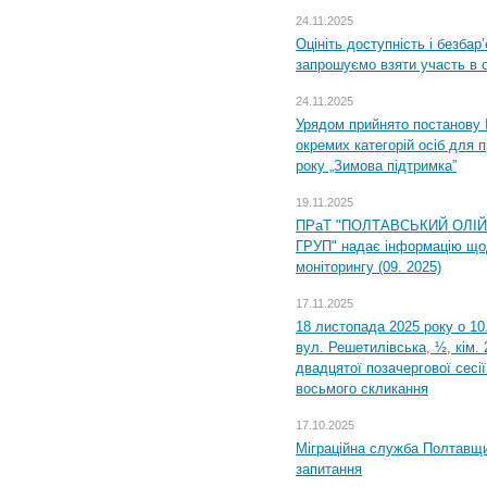
24.11.2025
Оцініть доступність і безбар
запрошуємо взяти участь в 
24.11.2025
Урядом прийнято постанову 
окремих категорій осіб для 
року „Зимова підтримка”
19.11.2025
ПРаТ "ПОЛТАВСЬКИЙ ОЛІ
ГРУП" надає інформацію що
моніторингу (09. 2025)
17.11.2025
18 листопада 2025 року о 10
вул. Решетилівська, ½, кім.
двадцятої позачергової сесії
восьмого скликання
17.10.2025
Міграційна служба Полтавщи
запитання