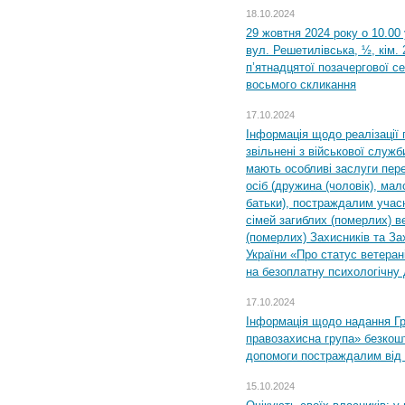
18.10.2024
29 жовтня 2024 року о 10.00
вул. Решетилівська, ½, кім.
п’ятнадцятої позачергової се
восьмого скликання
17.10.2024
Інформація щодо реалізації 
звільнені з військової служби
мають особливі заслуги пер
осіб (дружина (чоловік), мало
батьки), постраждалим учас
сімей загиблих (померлих) ве
(померлих) Захисників та За
України «Про статус ветерані
на безоплатну психологічну 
17.10.2024
Інформація щодо надання Гр
правозахисна група» безкошт
допомоги постраждалим від з
15.10.2024