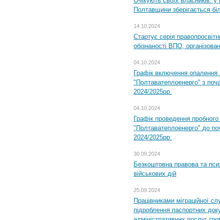
Очікують своїх власників: у
Полтавщини зберігається бі
14.10.2024
Стартує серія правопросвіт
обізнаності ВПО, організов
04.10.2024
Графік включення опалення
"Полтаватеплоенерго" з поч
2024/2025рр.
04.10.2024
Графік проведення пробног
"Полтаватеплоенерго" до по
2024/2025рр.
30.09.2024
Безкоштовна правова та пси
військових дій
25.09.2024
Працівниками міграційної с
підроблення паспортних доку
адміністративних послуг гр