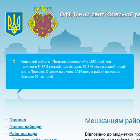
Київський район м. Полтави заснований у 1952 році, має
територію 5437,8 гектарів, що складає 52,8 % від загальної площі
міста Полтави. Станом на січень 2016 року в районі проживає
близько 90 тис. осіб.
Мешканцям район
Головна
Голова райради
Районна рада
Відповідно до бюджетної пр