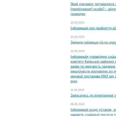
Який документ підтверджує 
(перебування) особи? – відп
громадян
20.06.2024
Інформація про прийняття р
20.06.2024
Змінили прізвище після одр
19.06.2024
Інформація управління соці
комітету Київської районної 
заяви та черговість надання 
інвалідністю відповідно до 
редакції постанови КМУ від 
року
11.06.2024
Записатись до електронної ч
06.06.2024
Інформація щодо установ, за
надають соціальні послуги та