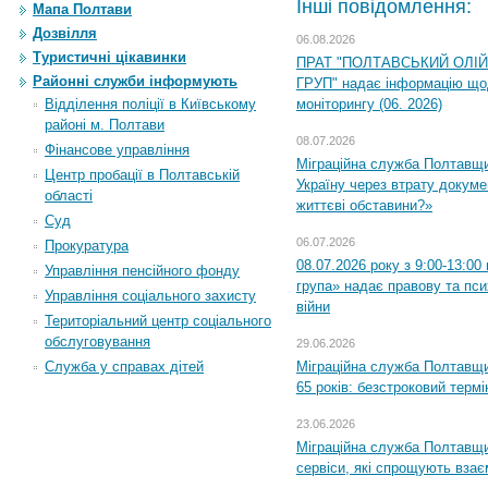
Інші повідомлення:
Мапа Полтави
Дозвілля
06.08.2026
Туристичні цікавинки
ПРАТ "ПОЛТАВСЬКИЙ ОЛІ
Районні служби інформують
ГРУП" надає інформацію що
моніторингу (06. 2026)
Відділення поліції в Київському
районі м. Полтави
08.07.2026
Фінансове управління
Міграційна служба Полтавщ
Центр пробації в Полтавській
Україну через втрату докумен
області
життєві обставини?»
Суд
06.07.2026
Прокуратура
08.07.2026 року з 9:00-13:0
Управління пенсійного фонду
група» надає правову та пс
Управління соціального захисту
війни
Територіальний центр соціального
обслуговування
29.06.2026
Міграційна служба Полтавщи
Служба у справах дітей
65 років: безстроковий термін
23.06.2026
Міграційна служба Полтавщи
сервіси, які спрощують вза