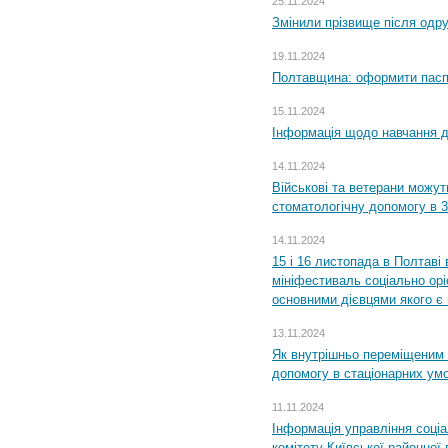
25.11.2024
Змінили прізвище після одр
19.11.2024
Полтавщина: оформити паспо
15.11.2024
Інформація щодо навчання дл
14.11.2024
Військові та ветерани можу
стоматологічну допомогу в 
14.11.2024
15 і 16 листопада в Полтав
мініфестиваль соціально орі
основними дієвцями якого є в
13.11.2024
Як внутрішньо переміщеним 
допомогу в стаціонарних ум
11.11.2024
Інформація управління соці
комітету Київської районної 