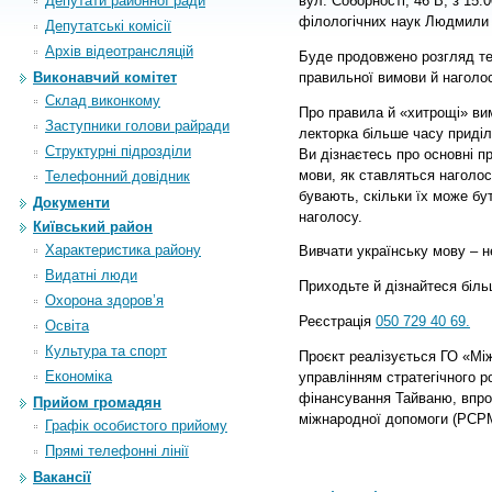
Депутати районної ради
вул. Соборності, 46 В, з 15:
філологічних наук Людмили
Депутатські комісії
Архiв вiдеотрансляцiй
Буде продовжено розгляд т
правильної вимови й наголо
Виконавчий комітет
Склад виконкому
Про правила й «хитрощі» вим
Заступники голови райради
лекторка більше часу приді
Структурні підрозділи
Ви дізнаєтесь про основні п
мови, як ставляться наголос
Телефонний довідник
бувають, скільки їх може бут
Документи
наголосу.
Київський район
Характеристика району
Вивчати українську мову – н
Видатні люди
Приходьте й дізнайтеся біл
Охорона здоров’я
Реєстрація
050 729 40 69.
Освіта
Культура та спорт
Проєкт реалізується ГО «Мі
Економіка
управлінням стратегічного р
фінансування Тайваню, впр
Прийом громадян
міжнародної допомоги (PCP
Графік особистого прийому
Прямі телефонні лінії
Вакансії