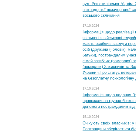
вул. Решетилівська, ½, кім.
п’ятнадцятої позачергової се
восьмого скликання
17.10.2024
Інформація щодо реалізації 
звільнені з військової служби
мають особливі заслуги пер
осіб (дружина (чоловік), мало
батьки), постраждалим учас
сімей загиблих (померлих) ве
(померлих) Захисників та За
України «Про статус ветерані
на безоплатну психологічну 
17.10.2024
Інформація щодо надання Гр
правозахисна група» безкошт
допомоги постраждалим від з
15.10.2024
Очікують своїх власників: у
Полтавщини зберігається бі