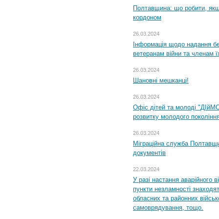
Полтавщина: що робити, якщ
кордоном
26.03.2024
Інформація щодо надання бе
ветеранам війни та членам ї
26.03.2024
Шановні мешканці!
26.03.2024
Офіс дітей та молоді "ДІйМ
розвитку молодого поколінн
26.03.2024
Міграційна служба Полтавщин
документів
22.03.2024
У разі настання аварійного в
пункти незламності знаходят
обласних та районних військо
самоврядування, тощо.