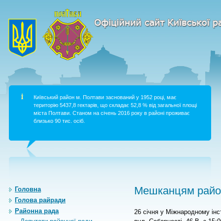
Київський район м. Полтави заснований у 1952 році, має
територію 5437,8 гектарів, що складає 52,8 % від загальної площі
міста Полтави. Станом на січень 2016 року в районі проживає
близько 90 тис. осіб.
Мешканцям район
Головна
Голова райради
Районна рада
26 січня у Міжнародному інс