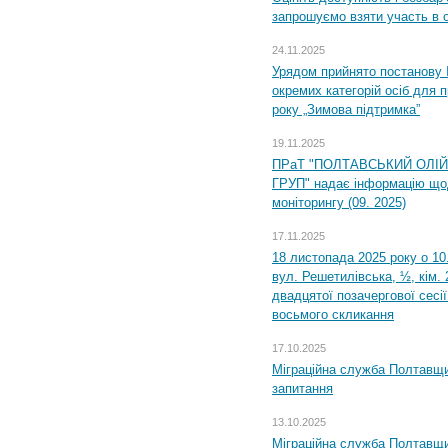
запрошуємо взяти участь в 
24.11.2025
Урядом прийнято постанову 
окремих категорій осіб для 
року „Зимова підтримка”
19.11.2025
ПРаТ "ПОЛТАВСЬКИЙ ОЛІ
ГРУП" надає інформацію що
моніторингу (09. 2025)
17.11.2025
18 листопада 2025 року о 10
вул. Решетилівська, ½, кім.
двадцятої позачергової сесії
восьмого скликання
17.10.2025
Міграційна служба Полтавщи
запитання
13.10.2025
Міграційна служба Полтавщи