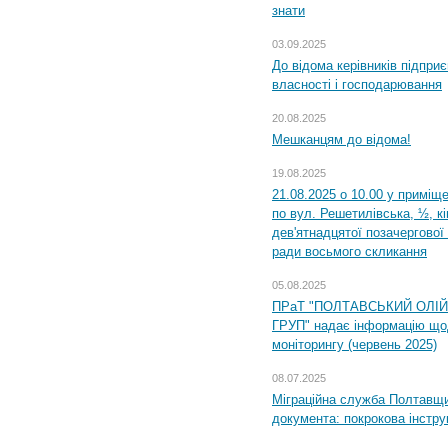
знати
03.09.2025
До відома керівників підприє
власності і господарювання
20.08.2025
Мешканцям до відома!
19.08.2025
21.08.2025 о 10.00 у приміщ
по вул. Решетилівська, ½, к
дев'ятнадцятої позачергової 
ради восьмого скликання
05.08.2025
ПРаТ "ПОЛТАВСЬКИЙ ОЛІ
ГРУП" надає інформацію що
моніторингу (червень 2025)
08.07.2025
Міграційна служба Полтавщин
документа: покрокова інстру