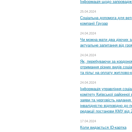
Інформація щодо запровадже
25.04.2024
Соціальна допомога для вете
компанії Грузар
24.04.2024
Чи можна мати два діючих з
актуальне запитання від гр
24.04.2024
Як, перебуваючи за кордоном
отримання різних видів соці
та пільг на оплату житлово
24.04.2024
Інформація управління соці
комітету Київської районної 
заяви та черговість надання 
інвалідністю відповідно до 
редакції постанови КМУ від 
17.04.2024
Коли видається ID-картка