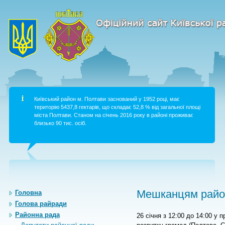
Київський район м. Полтави заснований у 1952 році, має
територію 5437,8 гектарів, що складає 52,8 % від загальної площі
міста Полтави. Станом на січень 2016 року в районі проживає
близько 90 тис. осіб.
Мешканцям район
Головна
Голова райради
Районна рада
26
січня з 12:00 до 14:00 у 