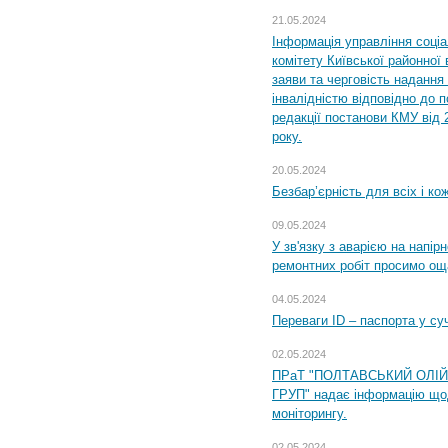
21.05.2024
Інформація управління соці
комітету Київської районної 
заяви та черговість надання 
інвалідністю відповідно до 
редакції постанови КМУ від 
року.
20.05.2024
Безбар’єрність для всіх і ко
09.05.2024
У зв'язку з аварією на напір
ремонтних робіт просимо ощ
04.05.2024
Переваги ID – паспорта у су
02.05.2024
ПРаТ "ПОЛТАВСЬКИЙ ОЛІ
ГРУП" надає інформацію що
моніторингу.
02.05.2024