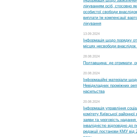
Інформація щодо забезпечен
лікуванням осіб, стосовно 
особистої свободи внаслідок 
виплати їм компенсації варт
лікування
13.09.2024
Інформація щодо порядку от
місцях несвободи внаслідок з
28.08.2024
Полтавщина: де отримати, о
20.08.2024
Інформаційні матеріали щод
Невідкладних проміжних реп
насильства
20.08.2024
Інформація управління соці
комітету Київської районної 
заяви та черговість надання 
інвалідністю відповідно до 
редакції постанови КМУ від 