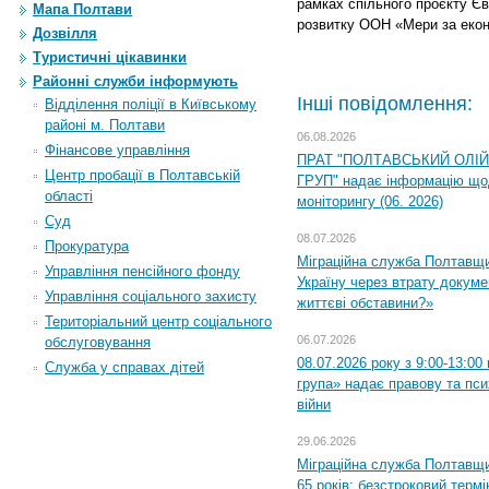
рамках спільного проєкту Є
Мапа Полтави
розвитку ООН «Мери за екон
Дозвілля
Туристичні цікавинки
Районні служби інформують
Інші повідомлення:
Відділення поліції в Київському
районі м. Полтави
06.08.2026
Фінансове управління
ПРАТ "ПОЛТАВСЬКИЙ ОЛІ
Центр пробації в Полтавській
ГРУП" надає інформацію що
області
моніторингу (06. 2026)
Суд
08.07.2026
Прокуратура
Міграційна служба Полтавщ
Управління пенсійного фонду
Україну через втрату докумен
Управління соціального захисту
життєві обставини?»
Територіальний центр соціального
06.07.2026
обслуговування
08.07.2026 року з 9:00-13:0
Служба у справах дітей
група» надає правову та пс
війни
29.06.2026
Міграційна служба Полтавщи
65 років: безстроковий термін