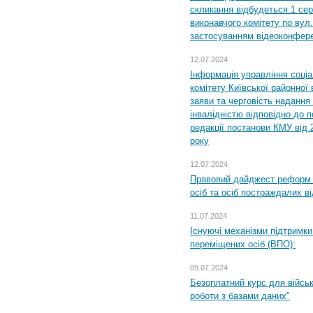
скликання відбудеться 1 сер
виконавчого комітету по вул.
застосуванням відеоконфер
12.07.2024
Інформація управління соці
комітету Київської районної 
заяви та черговість надання 
інвалідністю відповідно до 
редакції постанови КМУ від 
року
12.07.2024
Правовий дайджест реформ 
осіб та осіб постраждалих ві
11.07.2024
Існуючі механізми підтримки
переміщених осіб (ВПО):
09.07.2024
Безоплатний курс для військ
роботи з базами даних"