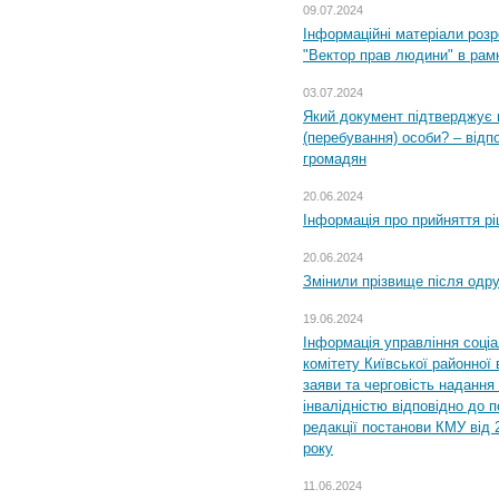
09.07.2024
Інформаційні матеріали розр
"Вектор прав людини" в рам
03.07.2024
Який документ підтверджує 
(перебування) особи? – відп
громадян
20.06.2024
Інформація про прийняття р
20.06.2024
Змінили прізвище після одр
19.06.2024
Інформація управління соці
комітету Київської районної 
заяви та черговість надання 
інвалідністю відповідно до 
редакції постанови КМУ від 
року
11.06.2024