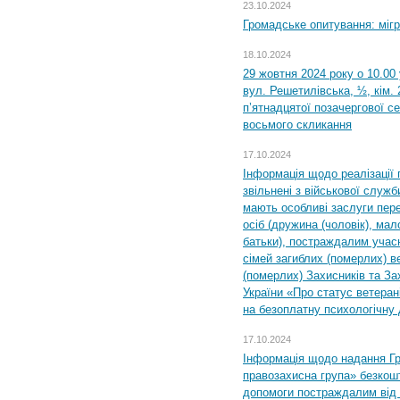
23.10.2024
Громадське опитування: міг
18.10.2024
29 жовтня 2024 року о 10.00
вул. Решетилівська, ½, кім.
п’ятнадцятої позачергової се
восьмого скликання
17.10.2024
Інформація щодо реалізації 
звільнені з військової служби
мають особливі заслуги пер
осіб (дружина (чоловік), мало
батьки), постраждалим учас
сімей загиблих (померлих) ве
(померлих) Захисників та За
України «Про статус ветерані
на безоплатну психологічну 
17.10.2024
Інформація щодо надання Гр
правозахисна група» безкошт
допомоги постраждалим від з