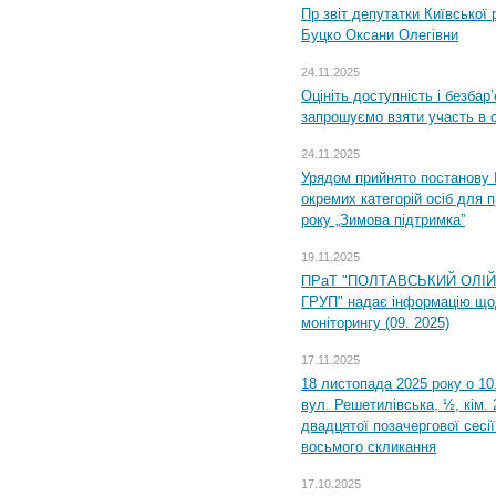
Пр звіт депутатки Київської
Буцко Оксани Олегівни
24.11.2025
Оцініть доступність і безбар
запрошуємо взяти участь в 
24.11.2025
Урядом прийнято постанову 
окремих категорій осіб для 
року „Зимова підтримка”
19.11.2025
ПРаТ "ПОЛТАВСЬКИЙ ОЛІ
ГРУП" надає інформацію що
моніторингу (09. 2025)
17.11.2025
18 листопада 2025 року о 10
вул. Решетилівська, ½, кім.
двадцятої позачергової сесії
восьмого скликання
17.10.2025