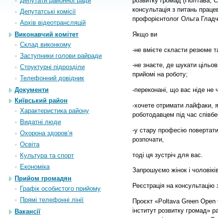
Депутати районної ради
розвитку громад (Полтава, С
консультація з питань прац
Депутатські комісії
профорієнтолог Ольга Гладч
Архiв вiдеотрансляцiй
Якщо ви
Виконавчий комітет
Склад виконкому
-не вмієте скласти резюме т
Заступники голови райради
-не знаєте, де шукати цільов
Структурні підрозділи
прийомі на роботу;
Телефонний довідник
Документи
-переконані, що вас ніде не ч
Київський район
-хочете отримати лайфаки, я
Характеристика району
роботодавцем під час співбе
Видатні люди
-у стару професію повертати
Охорона здоров’я
розпочати,
Освіта
тоді ця зустріч для вас.
Культура та спорт
Економіка
Запрошуємо жінок і чоловікі
Прийом громадян
Реєстрація на консультацію з
Графік особистого прийому
Прямі телефонні лінії
Проєкт «Poltava Green Open
інститут розвитку громад» 
Вакансії