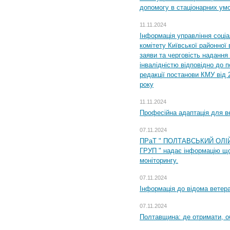
допомогу в стаціонарних ум
11.11.2024
Інформація управління соці
комітету Київської районної 
заяви та черговість надання 
інвалідністю відповідно до 
редакції постанови КМУ від 
року
11.11.2024
Професійна адаптація для ве
07.11.2024
ПРаТ " ПОЛТАВСЬКИЙ ОЛІ
ГРУП " надає інформацію що
моніторингу.
07.11.2024
Інформація до відома ветера
07.11.2024
Полтавщина: де отримати, о