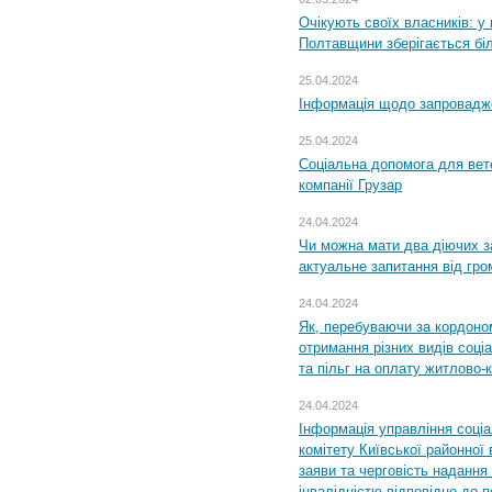
Очікують своїх власників: у
Полтавщини зберігається бі
25.04.2024
Інформація щодо запровадже
25.04.2024
Соціальна допомога для вете
компанії Грузар
24.04.2024
Чи можна мати два діючих з
актуальне запитання від гр
24.04.2024
Як, перебуваючи за кордоном
отримання різних видів соці
та пільг на оплату житлово
24.04.2024
Інформація управління соці
комітету Київської районної 
заяви та черговість надання 
інвалідністю відповідно до 