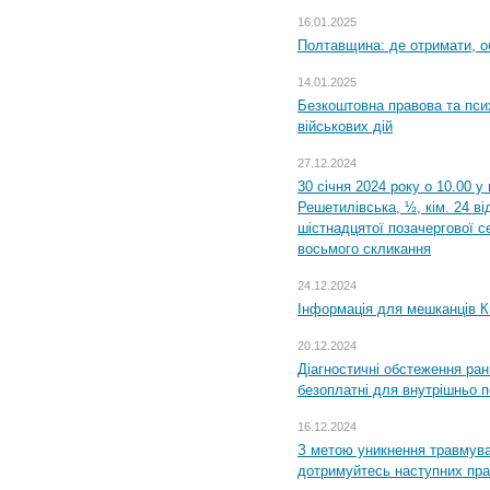
16.01.2025
Полтавщина: де отримати, о
14.01.2025
Безкоштовна правова та пси
військових дій
27.12.2024
30 січня 2024 року о 10.00 у
Решетилівська, ½, кім. 24 в
шістнадцятої позачергової се
восьмого скликання
24.12.2024
Інформація для мешканців К
20.12.2024
Діагностичні обстеження ра
безоплатні для внутрішньо 
16.12.2024
З метою уникнення травмува
дотримуйтесь наступних пр